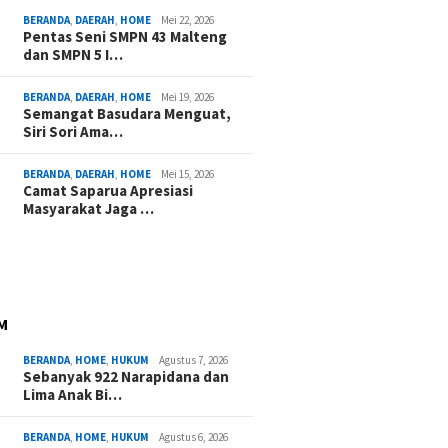
BERANDA
,
DAERAH
,
HOME
Mei 22, 2026
Pentas Seni SMPN 43 Malteng
dan SMPN 5 I…
BERANDA
,
DAERAH
,
HOME
Mei 19, 2026
Semangat Basudara Menguat,
Siri Sori Ama…
BERANDA
,
DAERAH
,
HOME
Mei 15, 2026
Camat Saparua Apresiasi
Masyarakat Jaga …
M
BERANDA
,
HOME
,
HUKUM
Agustus 7, 2026
Sebanyak 922 Narapidana dan
Lima Anak Bi…
BERANDA
,
HOME
,
HUKUM
Agustus 6, 2026