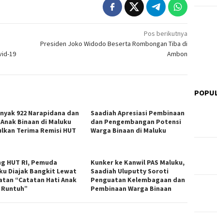
Pos berikutnya
Presiden Joko Widodo Beserta Rombongan Tiba di
vid-19
Ambon
POPU
nyak 922 Narapidana dan
Saadiah Apresiasi Pembinaan
 Anak Binaan di Maluku
dan Pengembangan Potensi
ulkan Terima Remisi HUT
Warga Binaan di Maluku
ng HUT RI, Pemuda
Kunker ke Kanwil PAS Maluku,
ku Diajak Bangkit Lewat
Saadiah Uluputty Soroti
atan “Catatan Hati Anak
Penguatan Kelembagaan dan
 Runtuh”
Pembinaan Warga Binaan