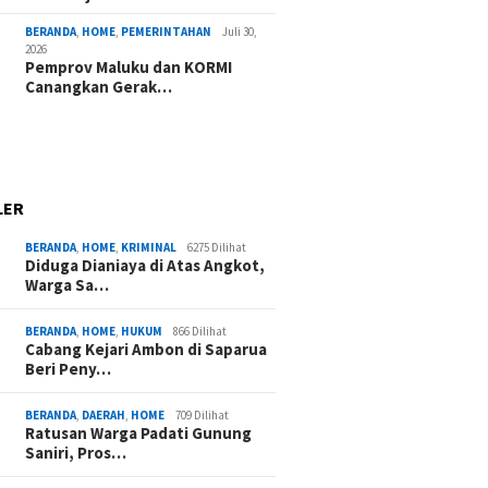
BERANDA
,
HOME
,
PEMERINTAHAN
Juli 30,
2026
Pemprov Maluku dan KORMI
Canangkan Gerak…
LER
BERANDA
,
HOME
,
KRIMINAL
6275 Dilihat
Diduga Dianiaya di Atas Angkot,
Warga Sa…
BERANDA
,
HOME
,
HUKUM
866 Dilihat
Cabang Kejari Ambon di Saparua
Beri Peny…
BERANDA
,
DAERAH
,
HOME
709 Dilihat
Ratusan Warga Padati Gunung
Saniri, Pros…