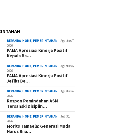
RINTAHAN
BERANDA
,
HOME
,
PEMERINTAHAN
Agustus 7,
2026
PAMA Apresiasi Kinerja Positif
Kepala Ba…
BERANDA
,
HOME
,
PEMERINTAHAN
Agustus 6,
2026
PAMA Apresiasi Kinerja Positif
Jefiks Be…
BERANDA
,
HOME
,
PEMERINTAHAN
Agustus 4,
2026
Respon Pemindahan ASN
Tersanski Disiplin…
BERANDA
,
HOME
,
PEMERINTAHAN
Juli 30,
2026
Morits Tamaela: Generasi Muda
Harus Bija…