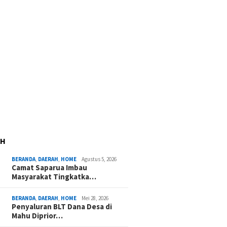
AH
BERANDA
,
DAERAH
,
HOME
Agustus 5, 2026
Camat Saparua Imbau
Masyarakat Tingkatka…
BERANDA
,
DAERAH
,
HOME
Mei 28, 2026
Penyaluran BLT Dana Desa di
Mahu Diprior…