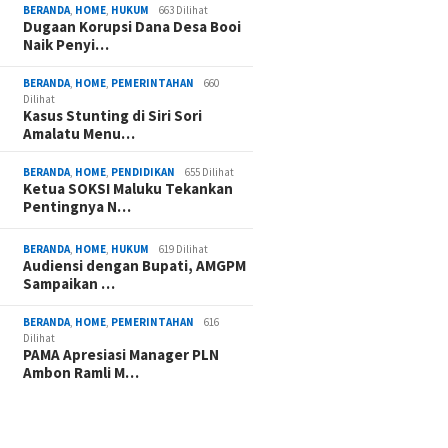
BERANDA
,
HOME
,
HUKUM
663 Dilihat
Dugaan Korupsi Dana Desa Booi
Naik Penyi…
BERANDA
,
HOME
,
PEMERINTAHAN
660
Dilihat
Kasus Stunting di Siri Sori
Amalatu Menu…
BERANDA
,
HOME
,
PENDIDIKAN
655 Dilihat
Ketua SOKSI Maluku Tekankan
Pentingnya N…
BERANDA
,
HOME
,
HUKUM
619 Dilihat
Audiensi dengan Bupati, AMGPM
Sampaikan …
BERANDA
,
HOME
,
PEMERINTAHAN
616
Dilihat
PAMA Apresiasi Manager PLN
Ambon Ramli M…