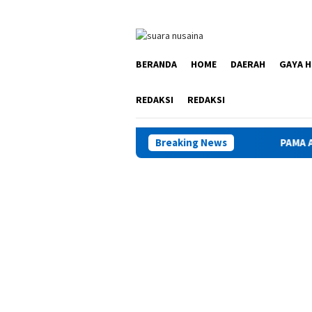
Loncat
ke
konten
BERANDA
HOME
DAERAH
GAYA H
REDAKSI
REDAKSI
Breaking News
PAMA Apresiasi Kinerj