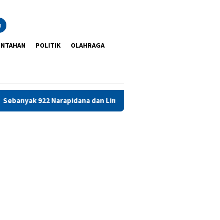
n
INTAHAN
POLITIK
OLAHRAGA
Narapidana dan Lima Anak Binaan di Maluku Diusulkan Terima Rem