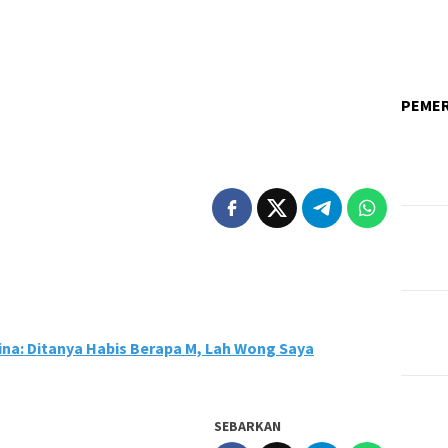
PEME
ina: Ditanya Habis Berapa M, Lah Wong Saya
SEBARKAN