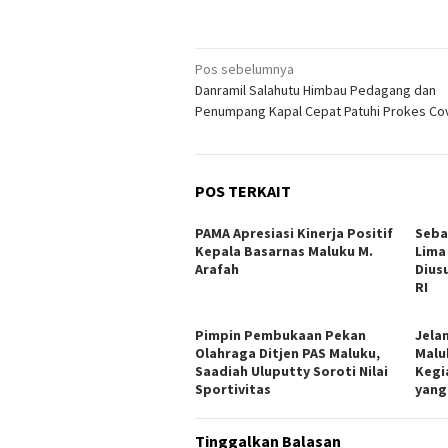
Navigasi
Pos sebelumnya
Danramil Salahutu Himbau Pedagang dan
pos
Penumpang Kapal Cepat Patuhi Prokes Co
POS TERKAIT
PAMA Apresiasi Kinerja Positif
Seba
Kepala Basarnas Maluku M.
Lima
Arafah
Dius
RI
Pimpin Pembukaan Pekan
Jela
Olahraga Ditjen PAS Maluku,
Malu
Saadiah Uluputty Soroti Nilai
Kegi
Sportivitas
yang
Tinggalkan Balasan