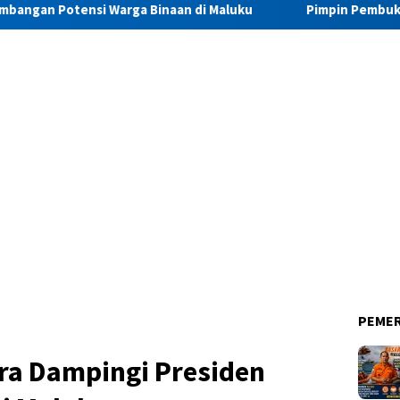
rga Binaan di Maluku
Pimpin Pembukaan Pekan Olahraga D
PEME
a Dampingi Presiden