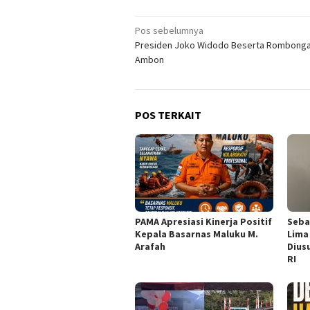
Navigasi
Pos sebelumnya
Presiden Joko Widodo Beserta Rombongan
pos
Ambon
POS TERKAIT
PAMA Apresiasi Kinerja Positif
Seba
Kepala Basarnas Maluku M.
Lima
Arafah
Dius
RI