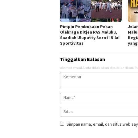
Pimpin Pembukaan Pekan
Jela
Olahraga Ditjen PAS Maluku,
Malu
Saadiah Uluputty Soroti Nilai
Kegi
Sportivitas
yang
Tinggalkan Balasan
Alamat email Anda tidak akan dipublikasikan.
Ru
Simpan nama, email, dan situs web say