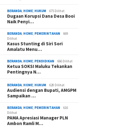
BERANDA
,
HOME
,
HUKUM
675 Dilihat
Dugaan Korupsi Dana Desa Booi
Naik Penyi…
BERANDA
,
HOME
,
PEMERINTAHAN
669
Dilihat
Kasus Stunting di Siri Sori
Amalatu Menu…
BERANDA
,
HOME
,
PENDIDIKAN
666 Dilihat
Ketua SOKSI Maluku Tekankan
Pentingnya N…
BERANDA
,
HOME
,
HUKUM
628 Dilihat
Audiensi dengan Bupati, AMGPM
Sampaikan …
BERANDA
,
HOME
,
PEMERINTAHAN
616
Dilihat
PAMA Apresiasi Manager PLN
Ambon Ramli M…