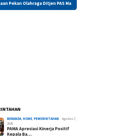
itjen PAS Maluku, Saadiah Uluputty Soroti Nilai Sportivitas
RINTAHAN
BERANDA
,
HOME
,
PEMERINTAHAN
Agustus 7,
2026
PAMA Apresiasi Kinerja Positif
Kepala Ba…