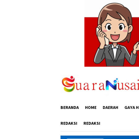
Loncat
ke
konten
BERANDA
HOME
DAERAH
GAYA H
REDAKSI
REDAKSI