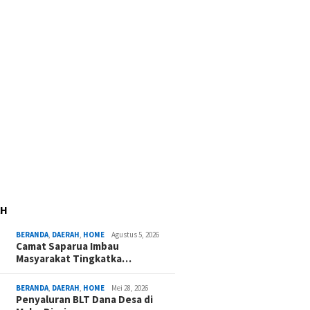
AH
BERANDA
,
DAERAH
,
HOME
Agustus 5, 2026
Camat Saparua Imbau
Masyarakat Tingkatka…
BERANDA
,
DAERAH
,
HOME
Mei 28, 2026
Penyaluran BLT Dana Desa di