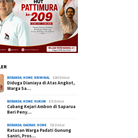
LER
BERANDA
,
HOME
,
KRIMINAL
6343 Dilihat
Diduga Dianiaya di Atas Angkot,
Warga Sa…
BERANDA
,
HOME
,
HUKUM
875 Dilihat
Cabang Kejari Ambon di Saparua
Beri Peny…
BERANDA
,
DAERAH
,
HOME
718 Dilihat
Ratusan Warga Padati Gunung
Saniri, Pros…