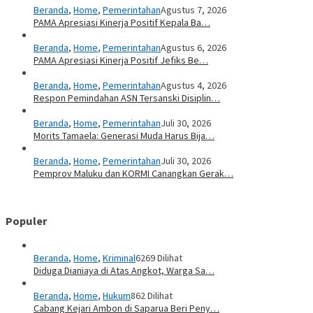
Beranda
,
Home
,
Pemerintahan
Agustus 7, 2026
PAMA Apresiasi Kinerja Positif Kepala Ba…
Beranda
,
Home
,
Pemerintahan
Agustus 6, 2026
PAMA Apresiasi Kinerja Positif Jefiks Be…
Beranda
,
Home
,
Pemerintahan
Agustus 4, 2026
Respon Pemindahan ASN Tersanski Disiplin…
Beranda
,
Home
,
Pemerintahan
Juli 30, 2026
Morits Tamaela: Generasi Muda Harus Bija…
Beranda
,
Home
,
Pemerintahan
Juli 30, 2026
Pemprov Maluku dan KORMI Canangkan Gerak…
Populer
Beranda
,
Home
,
Kriminal
6269 Dilihat
Diduga Dianiaya di Atas Angkot, Warga Sa…
Beranda
,
Home
,
Hukum
862 Dilihat
Cabang Kejari Ambon di Saparua Beri Peny…