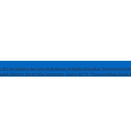
 922 Narapidana dan Lima Anak Binaan di Maluku Diusulkan Terima Remisi HU
iah Uluputty Soroti Nilai Sportivitas
Jelang HUT RI, Pemuda Maluku Diajak 