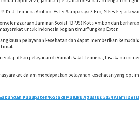
mulai 1 April 2021, jaminan pelayanan kesehatan dengan mengun
 Dr. J. Leimena Ambon, Ester Samparaya S.Km, M.kes kepada wart
 Penyelenggaraan Jaminan Sosial (BPJS) Kota Ambon dan berharap
asyarakat untuk Indonesia bagian timur,”ungkap Ester.
 jangkauan pelayanan kesehatan dan dapat memberikan kemudaha
timal.
 mendapatkan pelayanan di Rumah Sakit Leimena, bisa kami mener
masyarakat dalam mendapatkan pelayanan kesehatan yang optimal
i Gabungan Kabupaten/Kota di Maluku Agustus 2024 Alami Defla