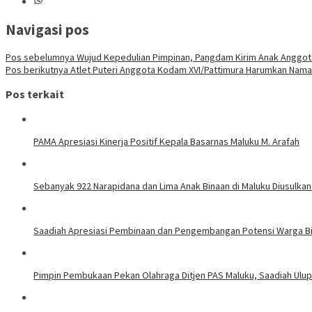
Navigasi pos
Pos sebelumnya
Wujud Kepedulian Pimpinan, Pangdam Kirim Anak Anggot
Pos berikutnya
Atlet Puteri Anggota Kodam XVI/Pattimura Harumkan Nama 
Pos terkait
PAMA Apresiasi Kinerja Positif Kepala Basarnas Maluku M. Arafah
Sebanyak 922 Narapidana dan Lima Anak Binaan di Maluku Diusulkan
Saadiah Apresiasi Pembinaan dan Pengembangan Potensi Warga Bi
Pimpin Pembukaan Pekan Olahraga Ditjen PAS Maluku, Saadiah Uluput