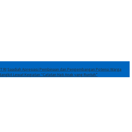
T RI
Saadiah Apresiasi Pembinaan dan Pengembangan Potensi Warga
Bangkit Lewat Kegiatan “Catatan Hati Anak yang Runtuh”