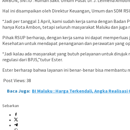
AMBON, SNI.ID : Rumah Sakit Umum Pusat Dr. J. Leimena Ambon 
Hal ini disampaikan oleh Direktur Keuangan, Umum dan SDM RSUP
“Jadi per tanggal 1 April, kami sudah kerja sama dengan Badan
hanya Kota Ambon, tetapi seluruh masyarakat Maluku dan juga m
Pihak RSUP berharap, dengan kerja sama ini dapat memperluas
Kesehatan untuk mendapat penanganan dan perawatan yang op
“Jadi kalau ada masyarakat yang butuh pelayanan untuk dirujuk
regulasi dari BPJS,”tutur Ester.
Ester berharap bahwa layanan ini benar-benar bisa membantu 
Post Views:
38
Baca Juga:
BI Maluku : Harga Terkendali, Angka Realisas
Sebarkan