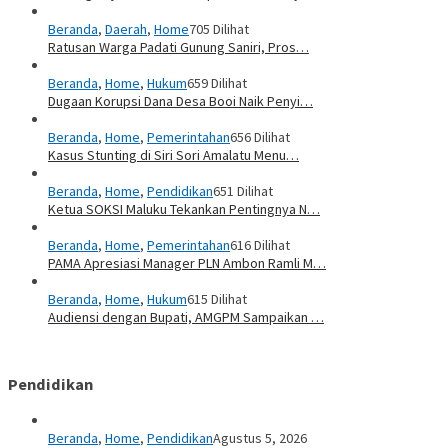
Beranda
,
Daerah
,
Home
705 Dilihat
Ratusan Warga Padati Gunung Saniri, Pros…
Beranda
,
Home
,
Hukum
659 Dilihat
Dugaan Korupsi Dana Desa Booi Naik Penyi…
Beranda
,
Home
,
Pemerintahan
656 Dilihat
Kasus Stunting di Siri Sori Amalatu Menu…
Beranda
,
Home
,
Pendidikan
651 Dilihat
Ketua SOKSI Maluku Tekankan Pentingnya N…
Beranda
,
Home
,
Pemerintahan
616 Dilihat
PAMA Apresiasi Manager PLN Ambon Ramli M…
Beranda
,
Home
,
Hukum
615 Dilihat
Audiensi dengan Bupati, AMGPM Sampaikan …
Pendidikan
Beranda
,
Home
,
Pendidikan
Agustus 5, 2026