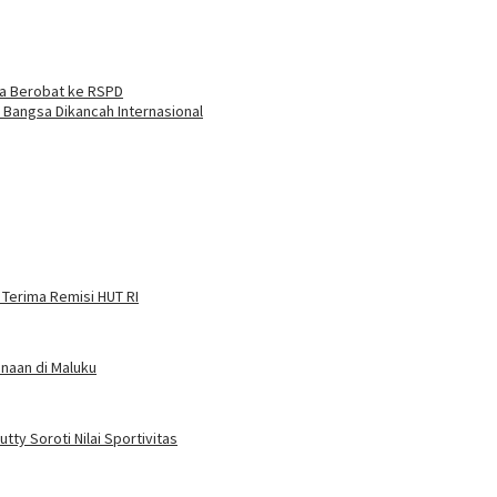
a Berobat ke RSPD
Bangsa Dikancah Internasional
 Terima Remisi HUT RI
naan di Maluku
ty Soroti Nilai Sportivitas