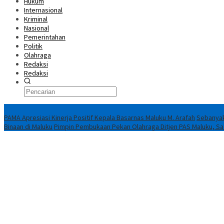
Hukum
Internasional
Kriminal
Nasional
Pemerintahan
Politik
Olahraga
Redaksi
Redaksi
Breaking News
PAMA Apresiasi Kinerja Positif Kepala Basarnas Maluku M. Arafah
Sebanyak
Binaan di Maluku
Pimpin Pembukaan Pekan Olahraga Ditjen PAS Maluku, Saad