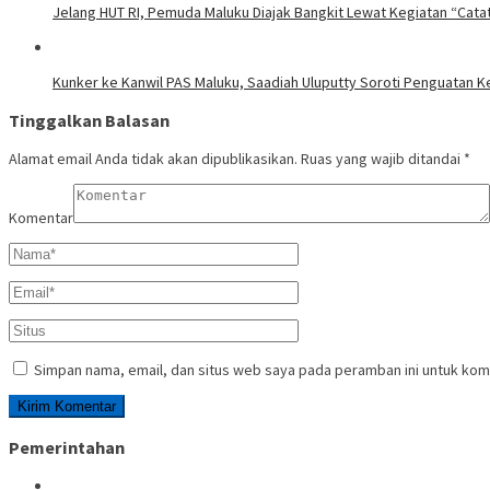
Jelang HUT RI, Pemuda Maluku Diajak Bangkit Lewat Kegiatan “Cata
Kunker ke Kanwil PAS Maluku, Saadiah Uluputty Soroti Penguatan
Tinggalkan Balasan
Alamat email Anda tidak akan dipublikasikan.
Ruas yang wajib ditandai
*
Komentar
Simpan nama, email, dan situs web saya pada peramban ini untuk kom
Pemerintahan