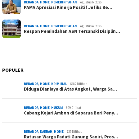
BERANDA
,
HOME
,
PEMERINTAHAN
Agustus 6, 2026
PAMA Apresiasi Kinerja Positif Jefiks Be…
BERANDA
,
HOME
,
PEMERINTAHAN
Agustus 4, 2026
Respon Pemindahan ASN Tersanski Disiplin…
POPULER
BERANDA
,
HOME
,
KRIMINAL
6482 Dilihat
Diduga Dianiaya di Atas Angkot, Warga Sa…
BERANDA
,
HOME
,
HUKUM
899 Dilihat
Cabang Kejari Ambon di Saparua Beri Peny…
BERANDA
,
DAERAH
,
HOME
729 Dilihat
Ratusan Warga Padati Gunung Saniri, Pros…