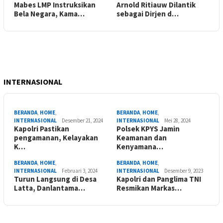
Mabes LMP Instruksikan
Arnold Ritiauw Dilantik
Bela Negara, Kama…
sebagai Dirjen d…
INTERNASIONAL
BERANDA
,
HOME
,
BERANDA
,
HOME
,
INTERNASIONAL
Desember 21, 2024
INTERNASIONAL
Mei 28, 2024
Kapolri Pastikan
Polsek KPYS Jamin
pengamanan, Kelayakan
Keamanan dan
K…
Kenyamana…
BERANDA
,
HOME
,
BERANDA
,
HOME
,
INTERNASIONAL
Februari 3, 2024
INTERNASIONAL
Desember 9, 2023
Turun Langsung di Desa
Kapolri dan Panglima TNI
Latta, Danlantama…
Resmikan Markas…