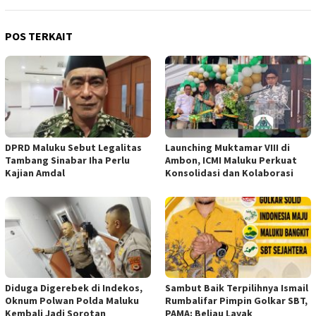
POS TERKAIT
DPRD Maluku Sebut Legalitas
Launching Muktamar VIII di
Tambang Sinabar Iha Perlu
Ambon, ICMI Maluku Perkuat
Kajian Amdal
Konsolidasi dan Kolaborasi
Diduga Digerebek di Indekos,
Sambut Baik Terpilihnya Ismail
Oknum Polwan Polda Maluku
Rumbalifar Pimpin Golkar SBT,
Kembali Jadi Sorotan
PAMA: Beliau Layak