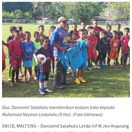
Doc:
Danramil Salahatu memberikan kostum bola kepada
Muhamad Neymar Lestaluhu (9 thn). (Foto Istimewa)
SNI.ID, MALTENG – Danramil Salahutu Letda Inf M.Jen Anjarang