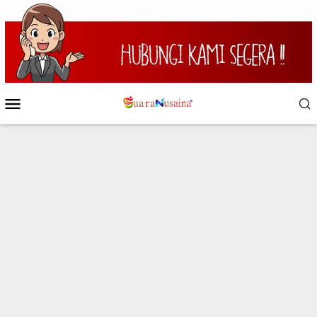
Loncat
ke
konten
Menu
Mobile