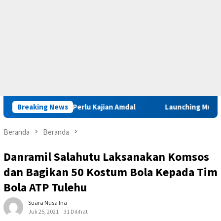
bar Iha Perlu Kajian Amdal
Breaking News
Launching Muktamar VIII di A
Beranda
Beranda
Danramil Salahutu Laksanakan Komsos
dan Bagikan 50 Kostum Bola Kepada Tim
Bola ATP Tulehu
Suara Nusa Ina
Juli 25, 2021
31 Dilihat