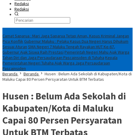
Redaksi
Redaksi
Breaking News
Camat Saparua : Mari Jaga Saparua Tetap Aman, Kasus Kriminal Jangan
Picu Konflik
Gubernur Maluku : Pelaku Kasus Dua Negeri Harus Dihukum
Sesuai Aturan
SMA Negeri 7 Maluku Tengah Rayakan HUT Ke-67,
Gubernur Ajak Siswa Raih Prestasi
Pemerintah Negeri Mahu Ajak Warga
Tahan Diri dan Jaga Persaudaraan Pascainsiden di Tuhaha
Kepala
Pemerintahan Negeri Tuhaha Ajak Warga Jaga Persaudaraan
Pascainsiden
Beranda
Beranda
Husen : Belum Ada Sekolah di Kabupaten/Kota di
Maluku Capai 80 Persen Persyaratan Untuk BTM Terbatas
Husen : Belum Ada Sekolah di
Kabupaten/Kota di Maluku
Capai 80 Persen Persyaratan
Untuk BTM Terbatas