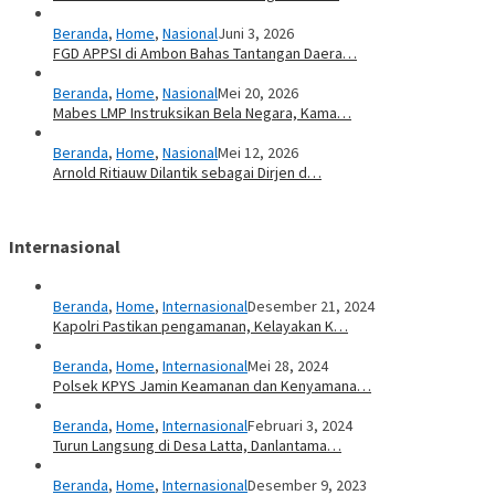
Beranda
,
Home
,
Nasional
Juni 3, 2026
FGD APPSI di Ambon Bahas Tantangan Daera…
Beranda
,
Home
,
Nasional
Mei 20, 2026
Mabes LMP Instruksikan Bela Negara, Kama…
Beranda
,
Home
,
Nasional
Mei 12, 2026
Arnold Ritiauw Dilantik sebagai Dirjen d…
Internasional
Beranda
,
Home
,
Internasional
Desember 21, 2024
Kapolri Pastikan pengamanan, Kelayakan K…
Beranda
,
Home
,
Internasional
Mei 28, 2024
Polsek KPYS Jamin Keamanan dan Kenyamana…
Beranda
,
Home
,
Internasional
Februari 3, 2024
Turun Langsung di Desa Latta, Danlantama…
Beranda
,
Home
,
Internasional
Desember 9, 2023