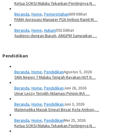
Ketua SOKSI Maluku Tekankan Pentingnya N…
Beranda
,
Home
,
Pemerintahan
609 Dilihat
PAMA Apresiasi Manager PLN Ambon Ramli M…
Beranda
,
Home
,
Hukum
592 Dilihat
Audiensi dengan Bupati, AMGPM Sampaikan …
Pendidikan
Beranda
,
Home
,
Pendidikan
Agustus 5, 2026
SMA Negeri 7 Maluku Tengah Rayakan HUT K…
Beranda
,
Home
,
Pendidikan
Juni 28, 2026
Umar Lessy Terpilih Aklamasi Pimpin IKA …
Beranda
,
Home
,
Pendidikan
Juni 3, 2026
Matematika Masuk Empat Besar Kota Ambon,…
Beranda
,
Home
,
Pendidikan
Mei 25, 2026
Ketua SOKSI Maluku Tekankan Pentingnya N…