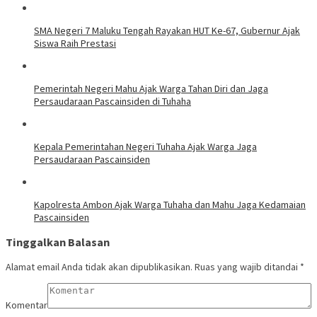
SMA Negeri 7 Maluku Tengah Rayakan HUT Ke-67, Gubernur Ajak
Siswa Raih Prestasi
Pemerintah Negeri Mahu Ajak Warga Tahan Diri dan Jaga
Persaudaraan Pascainsiden di Tuhaha
Kepala Pemerintahan Negeri Tuhaha Ajak Warga Jaga
Persaudaraan Pascainsiden
Kapolresta Ambon Ajak Warga Tuhaha dan Mahu Jaga Kedamaian
Pascainsiden
Tinggalkan Balasan
Alamat email Anda tidak akan dipublikasikan.
Ruas yang wajib ditandai
*
Komentar