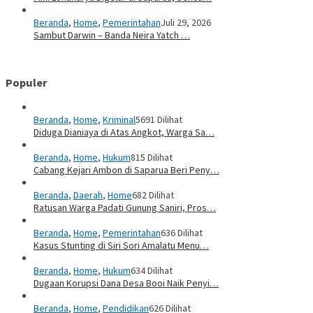
Beranda
,
Home
,
Pemerintahan
Juli 29, 2026
Sambut Darwin – Banda Neira Yatch …
Populer
Beranda
,
Home
,
Kriminal
5691 Dilihat
Diduga Dianiaya di Atas Angkot, Warga Sa…
Beranda
,
Home
,
Hukum
815 Dilihat
Cabang Kejari Ambon di Saparua Beri Peny…
Beranda
,
Daerah
,
Home
682 Dilihat
Ratusan Warga Padati Gunung Saniri, Pros…
Beranda
,
Home
,
Pemerintahan
636 Dilihat
Kasus Stunting di Siri Sori Amalatu Menu…
Beranda
,
Home
,
Hukum
634 Dilihat
Dugaan Korupsi Dana Desa Booi Naik Penyi…
Beranda
,
Home
,
Pendidikan
626 Dilihat