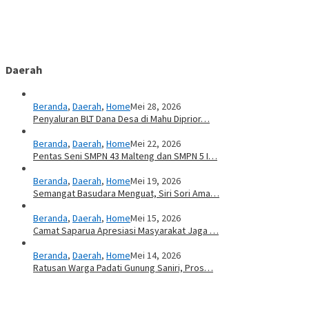
Daerah
Beranda
,
Daerah
,
Home
Mei 28, 2026
Penyaluran BLT Dana Desa di Mahu Diprior…
Beranda
,
Daerah
,
Home
Mei 22, 2026
Pentas Seni SMPN 43 Malteng dan SMPN 5 I…
Beranda
,
Daerah
,
Home
Mei 19, 2026
Semangat Basudara Menguat, Siri Sori Ama…
Beranda
,
Daerah
,
Home
Mei 15, 2026
Camat Saparua Apresiasi Masyarakat Jaga …
Beranda
,
Daerah
,
Home
Mei 14, 2026
Ratusan Warga Padati Gunung Saniri, Pros…