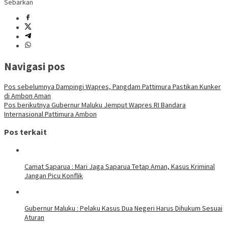
Sebarkan
Navigasi pos
Pos sebelumnya
Dampingi Wapres, Pangdam Pattimura Pastikan Kunker
di Ambon Aman
Pos berikutnya
Gubernur Maluku Jemput Wapres RI Bandara
Internasional Pattimura Ambon
Pos terkait
Camat Saparua : Mari Jaga Saparua Tetap Aman, Kasus Kriminal
Jangan Picu Konflik
Gubernur Maluku : Pelaku Kasus Dua Negeri Harus Dihukum Sesuai
Aturan