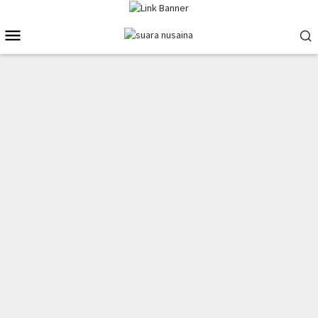
Loncat
ke
Menu
konten
Mobile