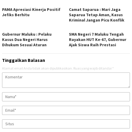
PAMA Apresiasi Kinerja Positif
Camat Saparua : Mari Jaga
Jefiks Berhitu
Saparua Tetap Aman, Kasus
Kriminal Jangan Picu Konflik
Gubernur Maluku : Pelaku
SMA Negeri 7 Maluku Tengah
Kasus Dua Negeri Harus
Rayakan HUT Ke-67, Gubernur
Dihukum Sesuai Aturan
Ajak Siswa Raih Prestasi
Tinggalkan Balasan
Alamat email Anda tidak akan dipublikasikan.
Ruas yang wajib ditandai
*