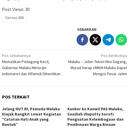
Post Views:
30
Gernas BBI
SEBARKAN
Navigasi
Pos sebelumnya
Pos berikutnya
Mematikan Pedagang Kecil,
Maluku – Jatim Teken Misi Dagang,
pos
Gubernur Maluku Minta Ijin
Murad Harap UMKM Maluku Dapat
Indomaret dan Alfamidi Dihentikan
Mengisi Pasar Jatim
POS TERKAIT
Jelang HUT RI, Pemuda Maluku
Kunker ke Kanwil PAS Maluku,
Diajak Bangkit Lewat Kegiatan
Saadiah Uluputty Soroti
“Catatan Hati Anak yang
Penguatan Kelembagaan dan
Runtuh”
Pembinaan Warga Binaan