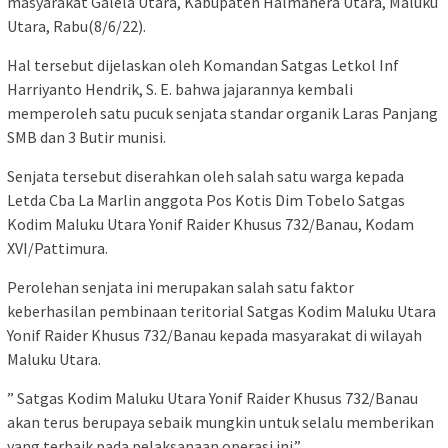
masyarakat Galela Utara, Kabupaten Halmahera Utara, Maluku
Utara, Rabu(8/6/22).
Hal tersebut dijelaskan oleh Komandan Satgas Letkol Inf
Harriyanto Hendrik, S. E. bahwa jajarannya kembali
memperoleh satu pucuk senjata standar organik Laras Panjang
SMB dan 3 Butir munisi.
Senjata tersebut diserahkan oleh salah satu warga kepada
Letda Cba La Marlin anggota Pos Kotis Dim Tobelo Satgas
Kodim Maluku Utara Yonif Raider Khusus 732/Banau, Kodam
XVI/Pattimura.
Perolehan senjata ini merupakan salah satu faktor
keberhasilan pembinaan teritorial Satgas Kodim Maluku Utara
Yonif Raider Khusus 732/Banau kepada masyarakat di wilayah
Maluku Utara.
” Satgas Kodim Maluku Utara Yonif Raider Khusus 732/Banau
akan terus berupaya sebaik mungkin untuk selalu memberikan
yang terbaik pada pelaksanaan operasi ini.”