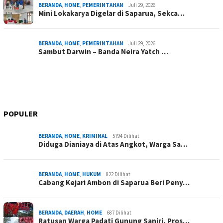
BERANDA
,
HOME
,
PEMERINTAHAN
Juli 29, 2026
Mini Lokakarya Digelar di Saparua, Sekca…
BERANDA
,
HOME
,
PEMERINTAHAN
Juli 29, 2026
Sambut Darwin – Banda Neira Yatch …
POPULER
BERANDA
,
HOME
,
KRIMINAL
5794 Dilihat
Diduga Dianiaya di Atas Angkot, Warga Sa…
BERANDA
,
HOME
,
HUKUM
822 Dilihat
Cabang Kejari Ambon di Saparua Beri Peny…
BERANDA
,
DAERAH
,
HOME
687 Dilihat
Ratusan Warga Padati Gunung Saniri, Pros…