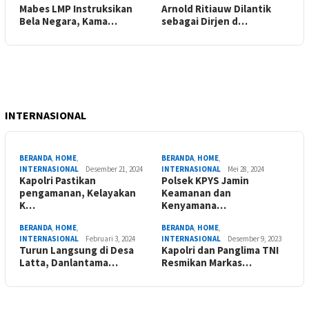
Mabes LMP Instruksikan
Arnold Ritiauw Dilantik
Bela Negara, Kama…
sebagai Dirjen d…
INTERNASIONAL
BERANDA
,
HOME
,
BERANDA
,
HOME
,
INTERNASIONAL
Desember 21, 2024
INTERNASIONAL
Mei 28, 2024
Kapolri Pastikan
Polsek KPYS Jamin
pengamanan, Kelayakan
Keamanan dan
K…
Kenyamana…
BERANDA
,
HOME
,
BERANDA
,
HOME
,
INTERNASIONAL
Februari 3, 2024
INTERNASIONAL
Desember 9, 2023
Turun Langsung di Desa
Kapolri dan Panglima TNI
Latta, Danlantama…
Resmikan Markas…