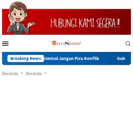
Loncat
ke
konten
Menu
Mobile
n, Kasus Kriminal Jangan Picu Konflik
Breaking News
Gubernur Maluku :
Beranda
Beranda