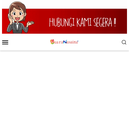
Loncat
ke
konten
Menu
Mobile