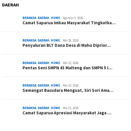
DAERAH
BERANDA
,
DAERAH
,
HOME
Agustus 5, 2026
Camat Saparua Imbau Masyarakat Tingkatka…
BERANDA
,
DAERAH
,
HOME
Mei 28, 2026
Penyaluran BLT Dana Desa di Mahu Diprior…
BERANDA
,
DAERAH
,
HOME
Mei 22, 2026
Pentas Seni SMPN 43 Malteng dan SMPN 5 I…
BERANDA
,
DAERAH
,
HOME
Mei 19, 2026
Semangat Basudara Menguat, Siri Sori Ama…
BERANDA
,
DAERAH
,
HOME
Mei 15, 2026
Camat Saparua Apresiasi Masyarakat Jaga …