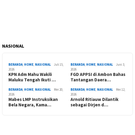
NASIONAL
BERANDA
,
HOME
,
NASIONAL
Juli 15,
BERANDA
,
HOME
,
NASIONAL
Juni 3,
2026
2026
KPN Adm Mahu Wakili
FGD APPSI di Ambon Bahas
Maluku Tengah Ikuti …
Tantangan Daera…
BERANDA
,
HOME
,
NASIONAL
Mei 20,
BERANDA
,
HOME
,
NASIONAL
Mei 12,
2026
2026
Mabes LMP Instruksikan
Arnold Ritiauw Dilantik
Bela Negara, Kama…
sebagai Dirjen d…