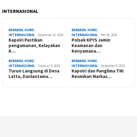
INTERNASIONAL
BERANDA
,
HOME
,
BERANDA
,
HOME
,
INTERNASIONAL
Desember 21, 2024
INTERNASIONAL
Mei 28, 2024
Kapolri Pastikan
Polsek KPYS Jamin
pengamanan, Kelayakan
Keamanan dan
K…
Kenyamana…
BERANDA
,
HOME
,
BERANDA
,
HOME
,
INTERNASIONAL
Februari 3, 2024
INTERNASIONAL
Desember 9, 2023
Turun Langsung di Desa
Kapolri dan Panglima TNI
Latta, Danlantama…
Resmikan Markas…