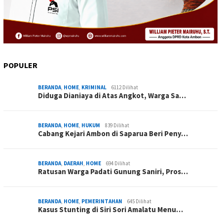
POPULER
BERANDA
,
HOME
,
KRIMINAL
6112 Dilihat
Diduga Dianiaya di Atas Angkot, Warga Sa…
BERANDA
,
HOME
,
HUKUM
839 Dilihat
Cabang Kejari Ambon di Saparua Beri Peny…
BERANDA
,
DAERAH
,
HOME
694 Dilihat
Ratusan Warga Padati Gunung Saniri, Pros…
BERANDA
,
HOME
,
PEMERINTAHAN
645 Dilihat
Kasus Stunting di Siri Sori Amalatu Menu…