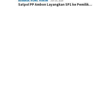
BERANDA
,
HOME
,
HUKUM
Juli 16, 2026
Satpol PP Ambon Layangkan SP1 ke Pemilik…