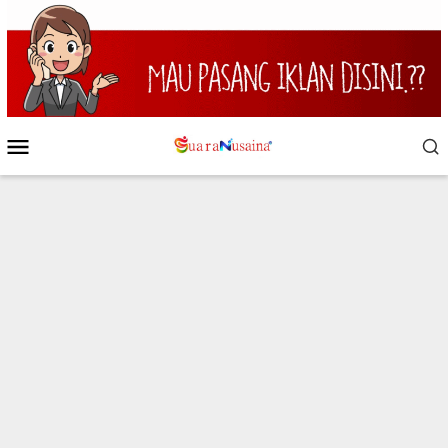
Loncat
ke
konten
Menu
Mobile