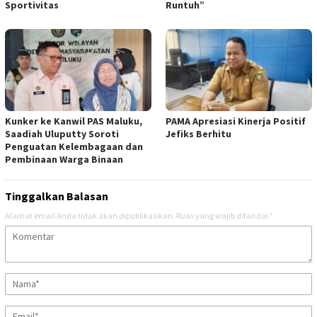
Sportivitas
Runtuh”
Kunker ke Kanwil PAS Maluku,
PAMA Apresiasi Kinerja Positif
Saadiah Uluputty Soroti
Jefiks Berhitu
Penguatan Kelembagaan dan
Pembinaan Warga Binaan
Tinggalkan Balasan
Alamat email Anda tidak akan dipublikasikan.
Ruas yang wajib ditandai
*