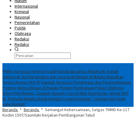
Hukum
Internasional
Kriminal
Nasional
Pemerintahan
Politik
Olahraga
Redaksi
Redaksi
Breaking News
PAMA Apresiasi Kinerja Positif Kepala Basarnas Maluku M. Arafah
Sebanyak 922 Narapidana dan Lima Anak Binaan di Maluku Diusulkan
Terima Remisi HUT RI
Saadiah Apresiasi Pembinaan dan Pengembangan
Potensi Warga Binaan di Maluku
Pimpin Pembukaan Pekan Olahraga
Ditjen PAS Maluku, Saadiah Uluputty Soroti Nilai Sportivitas
Jelang HUT
RI, Pemuda Maluku Diajak Bangkit Lewat Kegiatan “Catatan Hati Anak
yang Runtuh”
Beranda
Beranda
Semangat Kebersamaan, Satgas TMMD Ke-117
Kodim 1507/Saumlaki Kerjakan Pembangunan Talud