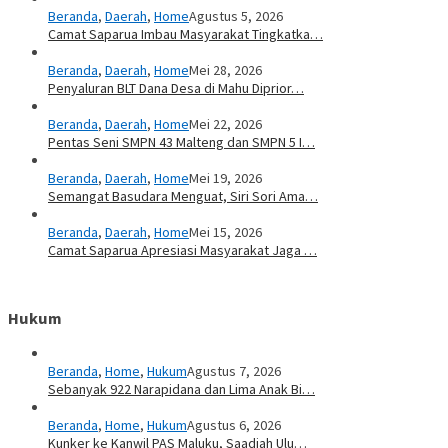
Beranda
,
Daerah
,
Home
Agustus 5, 2026
Camat Saparua Imbau Masyarakat Tingkatka…
Beranda
,
Daerah
,
Home
Mei 28, 2026
Penyaluran BLT Dana Desa di Mahu Diprior…
Beranda
,
Daerah
,
Home
Mei 22, 2026
Pentas Seni SMPN 43 Malteng dan SMPN 5 I…
Beranda
,
Daerah
,
Home
Mei 19, 2026
Semangat Basudara Menguat, Siri Sori Ama…
Beranda
,
Daerah
,
Home
Mei 15, 2026
Camat Saparua Apresiasi Masyarakat Jaga …
Hukum
Beranda
,
Home
,
Hukum
Agustus 7, 2026
Sebanyak 922 Narapidana dan Lima Anak Bi…
Beranda
,
Home
,
Hukum
Agustus 6, 2026
Kunker ke Kanwil PAS Maluku, Saadiah Ulu…