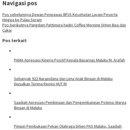
Navigasi pos
Pos sebelumnya
Dewan Pengawas BPJS Kesehatan Layani Peserta
Hingga ke Pulau Seram
Pos berikutnya
Pangdam Pattimura hadiri Coffee Morning Ditjen Bea dan
Cukai
Pos terkait
PAMA Apresiasi Kinerja Positif Kepala Basarnas Maluku M. Arafah
Sebanyak 922 Narapidana dan Lima Anak Binaan di Maluku
Diusulkan Terima Remisi HUT RI
Saadiah Apresiasi Pembinaan dan Pengembangan Potensi Warga
Binaan di Maluku
Pimpin Pembukaan Pekan Olahraga Ditjen PAS Maluku, Saadiah