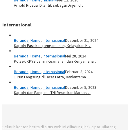
Arnold Ritiauw Dilantik sebagai Dirjen d…
Internasional
Beranda
,
Home
,
Internasional
Desember 21, 2024
Kapolri Pastikan pengamanan, Kelayakan K…
Beranda
,
Home
,
Internasional
Mei 28, 2024
Polsek KPYS Jamin Keamanan dan Kenyamana…
Beranda
,
Home
,
Internasional
Februari 3, 2024
Turun Langsung di Desa Latta, Danlantama…
Beranda
,
Home
,
Internasional
Desember 9, 2023
Kapolri dan Panglima TNI Resmikan Markas…
Seluruh konten berita di situs web ini dilindungi hak cipta. Dilarang