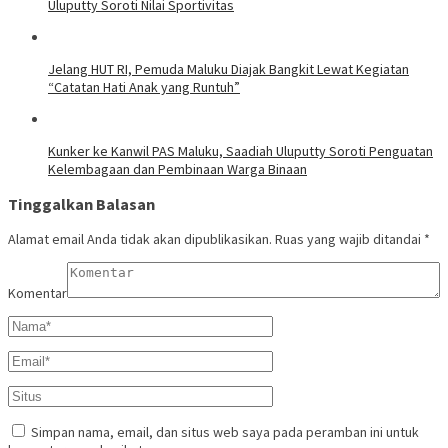
Uluputty Soroti Nilai Sportivitas
Jelang HUT RI, Pemuda Maluku Diajak Bangkit Lewat Kegiatan
“Catatan Hati Anak yang Runtuh”
Kunker ke Kanwil PAS Maluku, Saadiah Uluputty Soroti Penguatan
Kelembagaan dan Pembinaan Warga Binaan
Tinggalkan Balasan
Alamat email Anda tidak akan dipublikasikan.
Ruas yang wajib ditandai
*
Komentar
Simpan nama, email, dan situs web saya pada peramban ini untuk