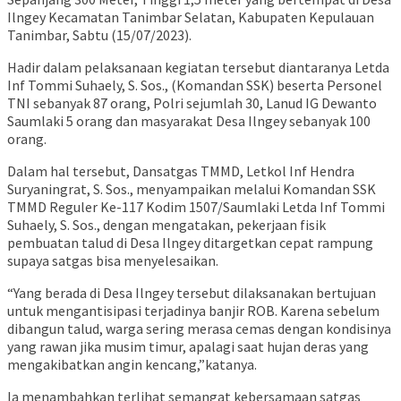
Ilngey Kecamatan Tanimbar Selatan, Kabupaten Kepulauan
Tanimbar, Sabtu (15/07/2023).
Hadir dalam pelaksanaan kegiatan tersebut diantaranya Letda
Inf Tommi Suhaely, S. Sos., (Komandan SSK) beserta Personel
TNI sebanyak 87 orang, Polri sejumlah 30, Lanud IG Dewanto
Saumlaki 5 orang dan masyarakat Desa Ilngey sebanyak 100
orang.
Dalam hal tersebut, Dansatgas TMMD, Letkol Inf Hendra
Suryaningrat, S. Sos., menyampaikan melalui Komandan SSK
TMMD Reguler Ke-117 Kodim 1507/Saumlaki Letda Inf Tommi
Suhaely, S. Sos., dengan mengatakan, pekerjaan fisik
pembuatan talud di Desa Ilngey ditargetkan cepat rampung
supaya satgas bisa menyelesaikan.
“Yang berada di Desa Ilngey tersebut dilaksanakan bertujuan
untuk mengantisipasi terjadinya banjir ROB. Karena sebelum
dibangun talud, warga sering merasa cemas dengan kondisinya
yang rawan jika musim timur, apalagi saat hujan deras yang
mengakibatkan angin kencang,”katanya.
Ia menambahkan terlihat semangat kebersamaan satgas