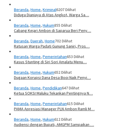
Beranda
,
Home
,
Kriminal
6207 Dilihat
Diduga Dianiaya di Atas Angkot, Warga Sa…
Beranda
,
Home
,
Hukum
855 Dilihat
Cabang Kejari Ambon di Saparua Beri Peny…
Beranda
,
Daerah
,
Home
702 Dilihat
Ratusan Warga Padati Gunung Saniri, Pros…
Beranda
,
Home
,
Pemerintahan
653 Dilihat
Kasus Stunting di Siri Sori Amalatu Menu…
Beranda
,
Home
,
Hukum
652 Dilihat
Dugaan Korupsi Dana Desa Booi Naik Penyi…
Beranda
,
Home
,
Pendidikan
647 Dilihat
Ketua SOKSI Maluku Tekankan Pentingnya N…
Beranda
,
Home
,
Pemerintahan
615 Dilihat
PAMA Apresiasi Manager PLN Ambon Ramli M…
Beranda
,
Home
,
Hukum
612 Dilihat
Audiensi dengan Bupati, AMGPM Sampaikan …