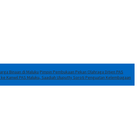
rga Binaan di Maluku
Pimpin Pembukaan Pekan Olahraga Ditjen PAS
 ke Kanwil PAS Maluku, Saadiah Uluputty Soroti Penguatan Kelembagaan