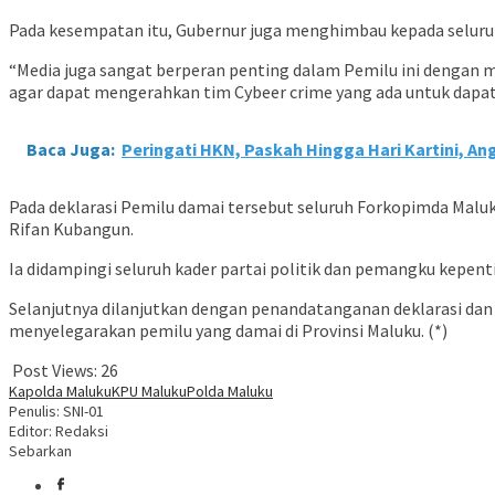
Pada kesempatan itu, Gubernur juga menghimbau kepada seluruh
“Media juga sangat berperan penting dalam Pemilu ini dengan m
agar dapat mengerahkan tim Cybeer crime yang ada untuk dapat
Baca Juga:
Peringati HKN, Paskah Hingga Hari Kartini, 
Pada deklarasi Pemilu damai tersebut seluruh Forkopimda Maluk
Rifan Kubangun.
Ia didampingi seluruh kader partai politik dan pemangku kepen
Selanjutnya dilanjutkan dengan penandatanganan deklarasi dan
menyelegarakan pemilu yang damai di Provinsi Maluku. (*)
Post Views:
26
Kapolda Maluku
KPU Maluku
Polda Maluku
Penulis: SNI-01
Editor: Redaksi
Sebarkan