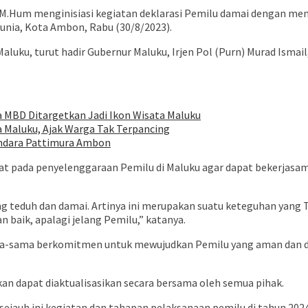
SH.,M.Hum menginisiasi kegiatan deklarasi Pemilu damai dengan me
nia, Kota Ambon, Rabu (30/8/2023).
aluku, turut hadir Gubernur Maluku, Irjen Pol (Purn) Murad Ism
MBD Ditargetkan Jadi Ikon Wisata Maluku
a Maluku, Ajak Warga Tak Terpancing
andara Pattimura Ambon
t pada penyelenggaraan Pemilu di Maluku agar dapat bekerjasam
ang teduh dan damai. Artinya ini merupakan suatu keteguhan yang
 baik, apalagi jelang Pemilu,” katanya.
sama-sama berkomitmen untuk mewujudkan Pemilu yang aman dan d
pkan dapat diaktualisasikan secara bersama oleh semua pihak.
sejauh ini kegiatan dan tahapan pelaksanaan pemilu di tahun 202