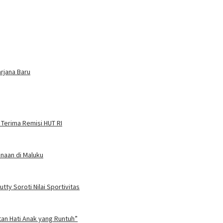
arjana Baru
 Terima Remisi HUT RI
naan di Maluku
ty Soroti Nilai Sportivitas
tan Hati Anak yang Runtuh”