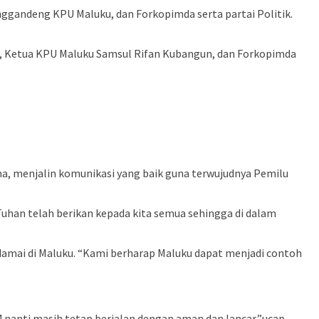
nggandeng KPU Maluku, dan Forkopimda serta partai Politik.
ail, Ketua KPU Maluku Samsul Rifan Kubangun, dan Forkopimda
a, menjalin komunikasi yang baik guna terwujudnya Pemilu
 Tuhan telah berikan kepada kita semua sehingga di dalam
amai di Maluku. “Kami berharap Maluku dapat menjadi contoh
4 nanti masih tetap berjalan dengan aman dan lancar,”ucap