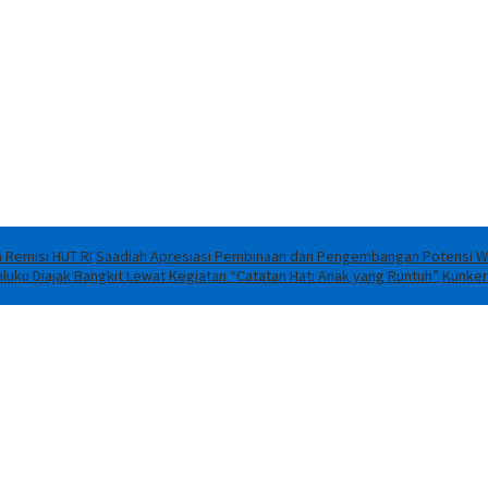
 Remisi HUT RI
Saadiah Apresiasi Pembinaan dan Pengembangan Potensi Wa
luku Diajak Bangkit Lewat Kegiatan “Catatan Hati Anak yang Runtuh”
Kunker