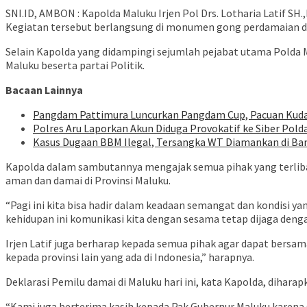
SNI.ID, AMBON : Kapolda Maluku Irjen Pol Drs. Lotharia Latif 
Kegiatan tersebut berlangsung di monumen gong perdamaian du
Selain Kapolda yang didampingi sejumlah pejabat utama Polda M
Maluku beserta partai Politik.
Bacaan Lainnya
Pangdam Pattimura Luncurkan Pangdam Cup, Pacuan Kuda 
Polres Aru Laporkan Akun Diduga Provokatif ke Siber Pold
Kasus Dugaan BBM Ilegal, Tersangka WT Diamankan di B
Kapolda dalam sambutannya mengajak semua pihak yang terliba
aman dan damai di Provinsi Maluku.
“Pagi ini kita bisa hadir dalam keadaan semangat dan kondisi y
kehidupan ini komunikasi kita dengan sesama tetap dijaga dengan
Irjen Latif juga berharap kepada semua pihak agar dapat ber
kepada provinsi lain yang ada di Indonesia,” harapnya.
Deklarasi Pemilu damai di Maluku hari ini, kata Kapolda, dihara
“Kami juga berterima kasih kepada Pak Gubernur Maluku karena 