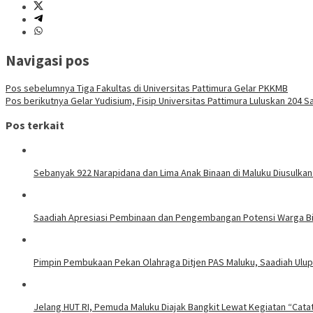
Navigasi pos
Pos sebelumnya
Tiga Fakultas di Universitas Pattimura Gelar PKKMB
Pos berikutnya
Gelar Yudisium, Fisip Universitas Pattimura Luluskan 204 S
Pos terkait
Sebanyak 922 Narapidana dan Lima Anak Binaan di Maluku Diusulkan
Saadiah Apresiasi Pembinaan dan Pengembangan Potensi Warga Bi
Pimpin Pembukaan Pekan Olahraga Ditjen PAS Maluku, Saadiah Uluput
Jelang HUT RI, Pemuda Maluku Diajak Bangkit Lewat Kegiatan “Cata