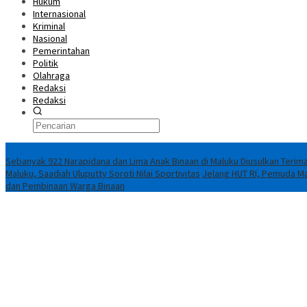
Hukum
Internasional
Kriminal
Nasional
Pemerintahan
Politik
Olahraga
Redaksi
Redaksi
Breaking News
Sebanyak 922 Narapidana dan Lima Anak Binaan di Maluku Diusulkan Terima
Maluku, Saadiah Uluputty Soroti Nilai Sportivitas
Jelang HUT RI, Pemuda Ma
dan Pembinaan Warga Binaan