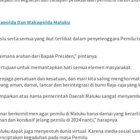
 Kapolda Dan Wakapolda Maluku
u serta semua yang ikut terlibat dalam penyelenggara Pemilu t
mana arahan dari Bapak Presiden,” pintanya.
, bertujuan untuk memantapkan hati semua elemen masyarakat.
enjaga persatuan dan kesatuan, dan mari kita saling menghormati p
ng aman, damai, lancar dan berintegrasi di bumi Raja-raja yang ki
paikan atas nama pemerintah Daerah Maluku sangat menyambut b
benar berkomitmen agar pemilu di Maluku harus damai yang berarti
n dan kondusif jelang pemilu di 2024 nanti,” harapnya.
aluku dapat juga menyentuh dunia virtual. Karena media sosial s
enciptakan kegaduhan pada masa Pemilu.