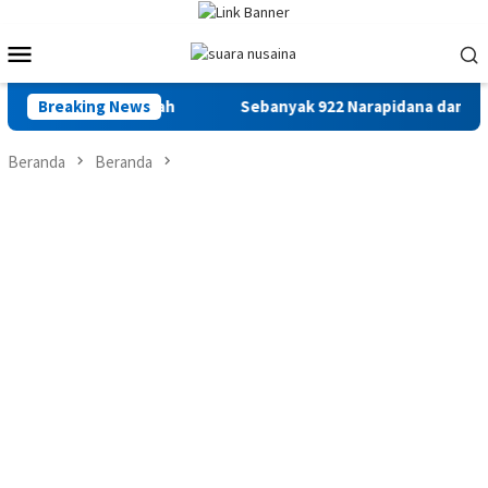
Loncat
ke
Menu
konten
Mobile
Maluku M. Arafah
Breaking News
Sebanyak 922 Narapidana dan Lima Anak 
Beranda
Beranda