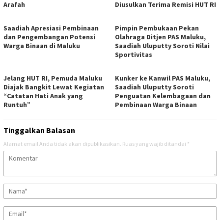
Arafah
Diusulkan Terima Remisi HUT RI
Saadiah Apresiasi Pembinaan
Pimpin Pembukaan Pekan
dan Pengembangan Potensi
Olahraga Ditjen PAS Maluku,
Warga Binaan di Maluku
Saadiah Uluputty Soroti Nilai
Sportivitas
Jelang HUT RI, Pemuda Maluku
Kunker ke Kanwil PAS Maluku,
Diajak Bangkit Lewat Kegiatan
Saadiah Uluputty Soroti
“Catatan Hati Anak yang
Penguatan Kelembagaan dan
Runtuh”
Pembinaan Warga Binaan
Tinggalkan Balasan
Alamat email Anda tidak akan dipublikasikan.
Ruas yang wajib ditandai
*