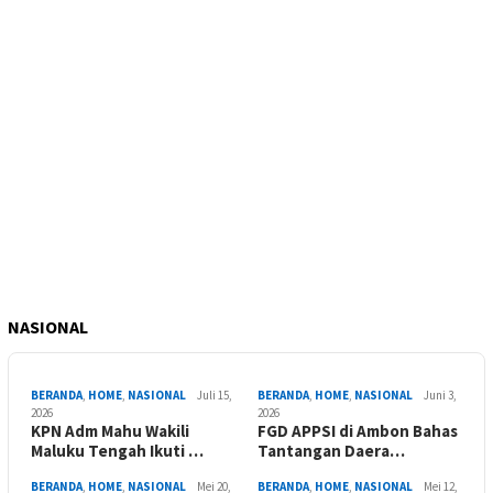
NASIONAL
BERANDA
,
HOME
,
NASIONAL
Juli 15,
BERANDA
,
HOME
,
NASIONAL
Juni 3,
2026
2026
KPN Adm Mahu Wakili
FGD APPSI di Ambon Bahas
Maluku Tengah Ikuti …
Tantangan Daera…
BERANDA
,
HOME
,
NASIONAL
Mei 20,
BERANDA
,
HOME
,
NASIONAL
Mei 12,