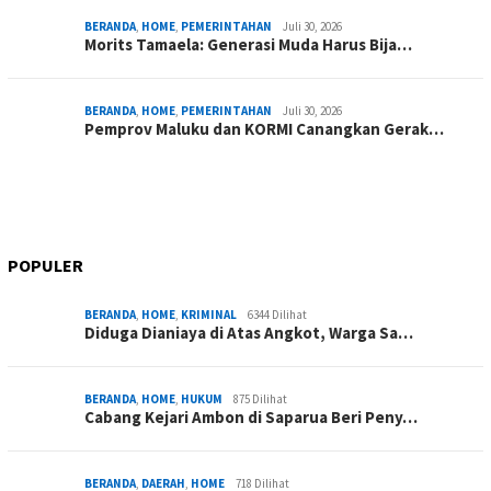
BERANDA
,
HOME
,
PEMERINTAHAN
Juli 30, 2026
Morits Tamaela: Generasi Muda Harus Bija…
BERANDA
,
HOME
,
PEMERINTAHAN
Juli 30, 2026
Pemprov Maluku dan KORMI Canangkan Gerak…
POPULER
BERANDA
,
HOME
,
KRIMINAL
6344 Dilihat
Diduga Dianiaya di Atas Angkot, Warga Sa…
BERANDA
,
HOME
,
HUKUM
875 Dilihat
Cabang Kejari Ambon di Saparua Beri Peny…
BERANDA
,
DAERAH
,
HOME
718 Dilihat