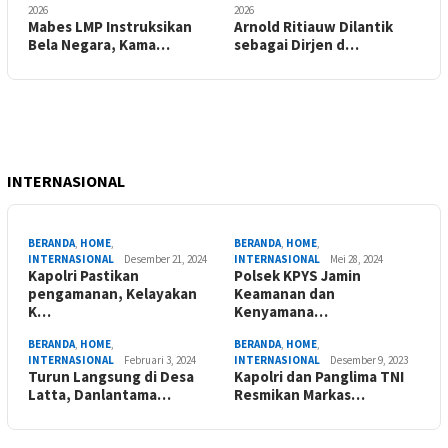
2026
2026
Mabes LMP Instruksikan
Arnold Ritiauw Dilantik
Bela Negara, Kama…
sebagai Dirjen d…
INTERNASIONAL
BERANDA
,
HOME
,
BERANDA
,
HOME
,
INTERNASIONAL
Desember 21, 2024
INTERNASIONAL
Mei 28, 2024
Kapolri Pastikan
Polsek KPYS Jamin
pengamanan, Kelayakan
Keamanan dan
K…
Kenyamana…
BERANDA
,
HOME
,
BERANDA
,
HOME
,
INTERNASIONAL
Februari 3, 2024
INTERNASIONAL
Desember 9, 2023
Turun Langsung di Desa
Kapolri dan Panglima TNI
Latta, Danlantama…
Resmikan Markas…