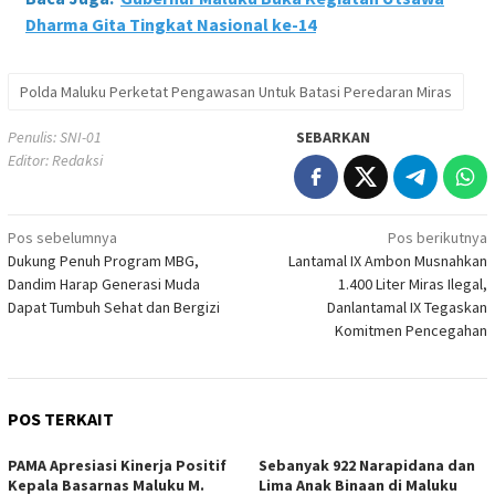
Dharma Gita Tingkat Nasional ke-14
Polda Maluku Perketat Pengawasan Untuk Batasi Peredaran Miras
Penulis: SNI-01
SEBARKAN
Editor: Redaksi
Navigasi
Pos sebelumnya
Pos berikutnya
Dukung Penuh Program MBG,
Lantamal IX Ambon Musnahkan
pos
Dandim Harap Generasi Muda
1.400 Liter Miras Ilegal,
Dapat Tumbuh Sehat dan Bergizi
Danlantamal IX Tegaskan
Komitmen Pencegahan
POS TERKAIT
PAMA Apresiasi Kinerja Positif
Sebanyak 922 Narapidana dan
Kepala Basarnas Maluku M.
Lima Anak Binaan di Maluku