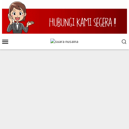
Loncat
ke
konten
Menu
Mobile