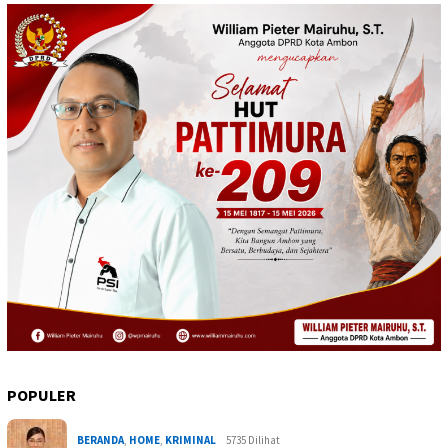
POPULER
BERANDA
,
HOME
,
KRIMINAL
5735 Dilihat