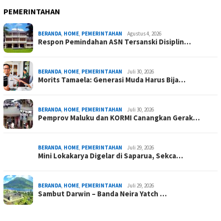
PEMERINTAHAN
BERANDA
,
HOME
,
PEMERINTAHAN
Agustus 4, 2026
Respon Pemindahan ASN Tersanski Disiplin…
BERANDA
,
HOME
,
PEMERINTAHAN
Juli 30, 2026
Morits Tamaela: Generasi Muda Harus Bija…
BERANDA
,
HOME
,
PEMERINTAHAN
Juli 30, 2026
Pemprov Maluku dan KORMI Canangkan Gerak…
BERANDA
,
HOME
,
PEMERINTAHAN
Juli 29, 2026
Mini Lokakarya Digelar di Saparua, Sekca…
BERANDA
,
HOME
,
PEMERINTAHAN
Juli 29, 2026
Sambut Darwin – Banda Neira Yatch …