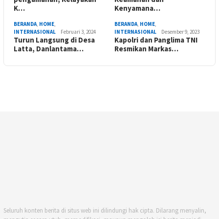
K…
Kenyamana…
BERANDA
,
HOME
,
BERANDA
,
HOME
,
INTERNASIONAL
Februari 3, 2024
INTERNASIONAL
Desember 9, 2023
Turun Langsung di Desa
Kapolri dan Panglima TNI
Latta, Danlantama…
Resmikan Markas…
Seluruh konten berita di situs web ini dilindungi hak cipta. Dilarang menyalin,