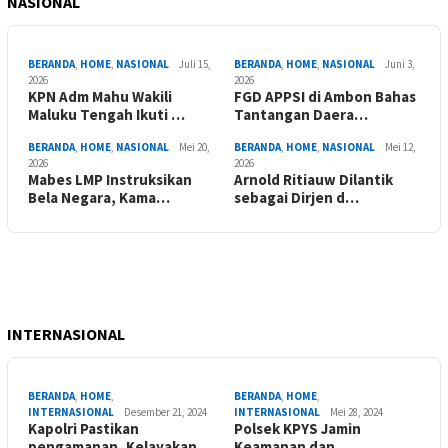
NASIONAL
BERANDA
,
HOME
,
NASIONAL
Juli 15,
BERANDA
,
HOME
,
NASIONAL
Juni 3,
2026
2026
KPN Adm Mahu Wakili
FGD APPSI di Ambon Bahas
Maluku Tengah Ikuti …
Tantangan Daera…
BERANDA
,
HOME
,
NASIONAL
Mei 20,
BERANDA
,
HOME
,
NASIONAL
Mei 12,
2026
2026
Mabes LMP Instruksikan
Arnold Ritiauw Dilantik
Bela Negara, Kama…
sebagai Dirjen d…
INTERNASIONAL
BERANDA
,
HOME
,
BERANDA
,
HOME
,
INTERNASIONAL
Desember 21, 2024
INTERNASIONAL
Mei 28, 2024
Kapolri Pastikan
Polsek KPYS Jamin
pengamanan, Kelayakan
Keamanan dan