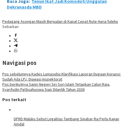
Baca Juga:
Tenun Ikat Jadi Komodoti Unggulan
Dekranasda MBD
Pedagang Asongan Masih Berjualan di Kapal Cepat Rute Haria-Tulehu
Sebarkan
Navigasi pos
Pos sebelumnya
Kades Lumasebu Klarifikasi Laporan Dugaan Korupsi:
Sudah Ada LPJ, Diawasi Inspektorat
Pos berikutnya
Saniri Negeri Siri Sori Islam Tetapkan Calon Raja,
Syarifudin Pattisahusiwa Siap Dilantik Tahun 2026
Pos terkait
DPRD Maluku Sebut Legalitas Tambang Sinabar Iha Perlu Kajian
Amdal