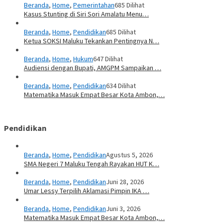
Beranda
,
Home
,
Pemerintahan
685 Dilihat
Kasus Stunting di Siri Sori Amalatu Menu…
Beranda
,
Home
,
Pendidikan
685 Dilihat
Ketua SOKSI Maluku Tekankan Pentingnya N…
Beranda
,
Home
,
Hukum
647 Dilihat
Audiensi dengan Bupati, AMGPM Sampaikan …
Beranda
,
Home
,
Pendidikan
634 Dilihat
Matematika Masuk Empat Besar Kota Ambon,…
Pendidikan
Beranda
,
Home
,
Pendidikan
Agustus 5, 2026
SMA Negeri 7 Maluku Tengah Rayakan HUT K…
Beranda
,
Home
,
Pendidikan
Juni 28, 2026
Umar Lessy Terpilih Aklamasi Pimpin IKA …
Beranda
,
Home
,
Pendidikan
Juni 3, 2026
Matematika Masuk Empat Besar Kota Ambon,…