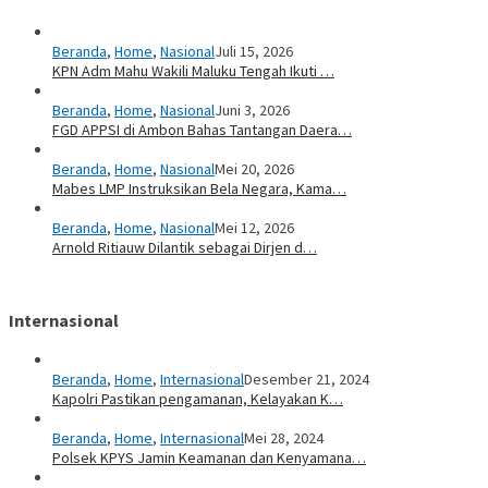
Beranda
,
Home
,
Nasional
Juli 15, 2026
KPN Adm Mahu Wakili Maluku Tengah Ikuti …
Beranda
,
Home
,
Nasional
Juni 3, 2026
FGD APPSI di Ambon Bahas Tantangan Daera…
Beranda
,
Home
,
Nasional
Mei 20, 2026
Mabes LMP Instruksikan Bela Negara, Kama…
Beranda
,
Home
,
Nasional
Mei 12, 2026
Arnold Ritiauw Dilantik sebagai Dirjen d…
Internasional
Beranda
,
Home
,
Internasional
Desember 21, 2024
Kapolri Pastikan pengamanan, Kelayakan K…
Beranda
,
Home
,
Internasional
Mei 28, 2024
Polsek KPYS Jamin Keamanan dan Kenyamana…