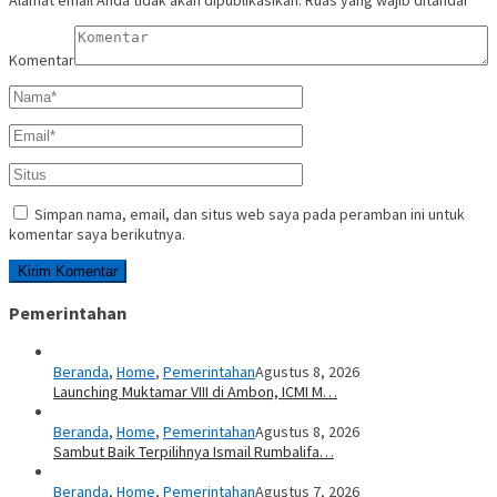
Alamat email Anda tidak akan dipublikasikan.
Ruas yang wajib ditandai
*
Komentar
Simpan nama, email, dan situs web saya pada peramban ini untuk
komentar saya berikutnya.
Pemerintahan
Beranda
,
Home
,
Pemerintahan
Agustus 8, 2026
Launching Muktamar VIII di Ambon, ICMI M…
Beranda
,
Home
,
Pemerintahan
Agustus 8, 2026
Sambut Baik Terpilihnya Ismail Rumbalifa…
Beranda
,
Home
,
Pemerintahan
Agustus 7, 2026