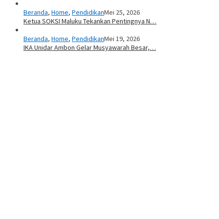
Beranda
,
Home
,
Pendidikan
Mei 25, 2026
Ketua SOKSI Maluku Tekankan Pentingnya N…
Beranda
,
Home
,
Pendidikan
Mei 19, 2026
IKA Unidar Ambon Gelar Musyawarah Besar,…