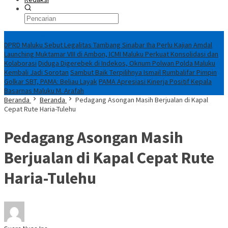
Breaking News
DPRD Maluku Sebut Legalitas Tambang Sinabar Iha Perlu Kajian Amdal
Launching Muktamar VIII di Ambon, ICMI Maluku Perkuat Konsolidasi dan
Kolaborasi
Diduga Digerebek di Indekos, Oknum Polwan Polda Maluku
Kembali Jadi Sorotan
Sambut Baik Terpilihnya Ismail Rumbalifar Pimpin
Golkar SBT, PAMA: Beliau Layak
PAMA Apresiasi Kinerja Positif Kepala
Basarnas Maluku M. Arafah
Beranda
Beranda
Pedagang Asongan Masih Berjualan di Kapal
Cepat Rute Haria-Tulehu
Pedagang Asongan Masih
Berjualan di Kapal Cepat Rute
Haria-Tulehu