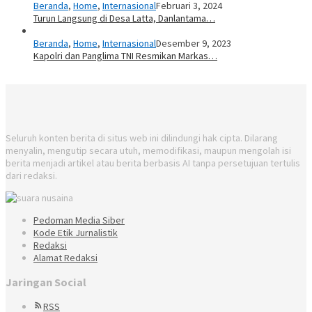
Beranda
,
Home
,
Internasional
Februari 3, 2024
Turun Langsung di Desa Latta, Danlantama…
Beranda
,
Home
,
Internasional
Desember 9, 2023
Kapolri dan Panglima TNI Resmikan Markas…
Seluruh konten berita di situs web ini dilindungi hak cipta. Dilarang
menyalin, mengutip secara utuh, memodifikasi, maupun mengolah isi
berita menjadi artikel atau berita berbasis AI tanpa persetujuan tertulis
dari redaksi.
Pedoman Media Siber
Kode Etik Jurnalistik
Redaksi
Alamat Redaksi
Jaringan Social
RSS