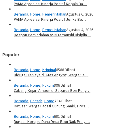
PAMA Apresiasi Kinerja Positif Kepala Ba…
Beranda
,
Home
,
Pemerintahan
Agustus 6, 2026
PAMA Apresiasi Kinerja Positif Jefiks Be…
Beranda
,
Home
,
Pemerintahan
Agustus 4, 2026
Respon Pemindahan ASN Tersanski Disiplin…
Populer
Beranda
,
Home
,
Kriminal
6566 Dilihat
Diduga Dianiaya di Atas Angkot, Warga Sa…
Beranda
,
Home
,
Hukum
906 Dilihat
Cabang Kejari Ambon di Saparua Beri Peny…
Beranda
,
Daerah
,
Home
734 Dilihat
Ratusan Warga Padati Gunung Saniri, Pros…
Beranda
,
Home
,
Hukum
691 Dilihat
Dugaan Korupsi Dana Desa Booi Naik Penyi…