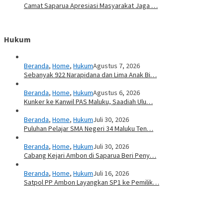
Camat Saparua Apresiasi Masyarakat Jaga …
Hukum
Beranda
,
Home
,
Hukum
Agustus 7, 2026
Sebanyak 922 Narapidana dan Lima Anak Bi…
Beranda
,
Home
,
Hukum
Agustus 6, 2026
Kunker ke Kanwil PAS Maluku, Saadiah Ulu…
Beranda
,
Home
,
Hukum
Juli 30, 2026
Puluhan Pelajar SMA Negeri 34 Maluku Ten…
Beranda
,
Home
,
Hukum
Juli 30, 2026
Cabang Kejari Ambon di Saparua Beri Peny…
Beranda
,
Home
,
Hukum
Juli 16, 2026
Satpol PP Ambon Layangkan SP1 ke Pemilik…