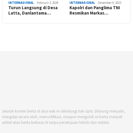
INTERNASIONAL
Februari 3, 2024
INTERNASIONAL
Desember 9, 2023
Turun Langsung di Desa
Kapolri dan Panglima TNI
Latta, Danlantama…
Resmikan Markas…
Seluruh konten berita di situs web ini dilindungi hak cipta. Dilarang menyalin,
mengutip secara utuh, memodifikasi, maupun mengolah isi berita menjadi
artikel atau berita berbasis AI tanpa persetujuan tertulis dari redaksi.