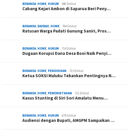
BERANDA
,
HOME
,
HUKUM
948 Dilihat
Cabang Kejari Ambon di Saparua Beri Peny…
BERANDA
,
DAERAH
,
HOME
764 Dilihat
Ratusan Warga Padati Gunung Saniri, Pros…
BERANDA
,
HOME
,
HUKUM
714 Dilihat
Dugaan Korupsi Dana Desa Booi Naik Penyi…
BERANDA
,
HOME
,
PENDIDIKAN
713 Dilihat
Ketua SOKSI Maluku Tekankan Pentingnya N…
BERANDA
,
HOME
,
PEMERINTAHAN
711 Dilihat
Kasus Stunting di Siri Sori Amalatu Menu…
BERANDA
,
HOME
,
HUKUM
674 Dilihat
Audiensi dengan Bupati, AMGPM Sampaikan …