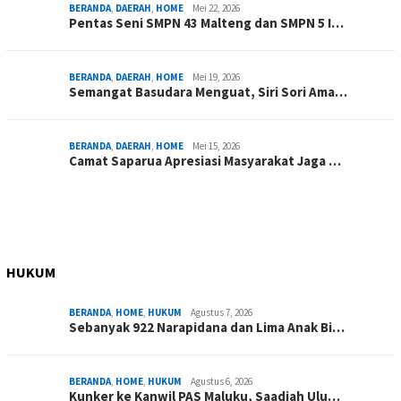
BERANDA
,
DAERAH
,
HOME
Mei 22, 2026
Pentas Seni SMPN 43 Malteng dan SMPN 5 I…
BERANDA
,
DAERAH
,
HOME
Mei 19, 2026
Semangat Basudara Menguat, Siri Sori Ama…
BERANDA
,
DAERAH
,
HOME
Mei 15, 2026
Camat Saparua Apresiasi Masyarakat Jaga …
HUKUM
BERANDA
,
HOME
,
HUKUM
Agustus 7, 2026
Sebanyak 922 Narapidana dan Lima Anak Bi…
BERANDA
,
HOME
,
HUKUM
Agustus 6, 2026
Kunker ke Kanwil PAS Maluku, Saadiah Ulu…