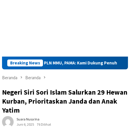
yah Jabat GM PLN MMU, PAMA: Kami Dukung Penuh
Breaking News
Kejaks
Beranda
Beranda
Negeri Siri Sori Islam Salurkan 29 Hewan
Kurban, Prioritaskan Janda dan Anak
Yatim
Suara Nusa Ina
Juni 6, 2025
76 Dilihat