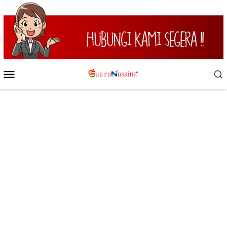
Loncat
ke
konten
Menu
Mobile