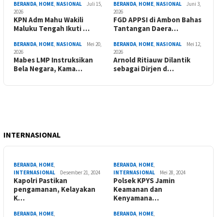
BERANDA
,
HOME
,
NASIONAL
Juli 15,
BERANDA
,
HOME
,
NASIONAL
Juni 3,
2026
2026
KPN Adm Mahu Wakili
FGD APPSI di Ambon Bahas
Maluku Tengah Ikuti …
Tantangan Daera…
BERANDA
,
HOME
,
NASIONAL
Mei 20,
BERANDA
,
HOME
,
NASIONAL
Mei 12,
2026
2026
Mabes LMP Instruksikan
Arnold Ritiauw Dilantik
Bela Negara, Kama…
sebagai Dirjen d…
INTERNASIONAL
BERANDA
,
HOME
,
BERANDA
,
HOME
,
INTERNASIONAL
Desember 21, 2024
INTERNASIONAL
Mei 28, 2024
Kapolri Pastikan
Polsek KPYS Jamin
pengamanan, Kelayakan
Keamanan dan
K…
Kenyamana…
BERANDA
,
HOME
,
BERANDA
,
HOME
,