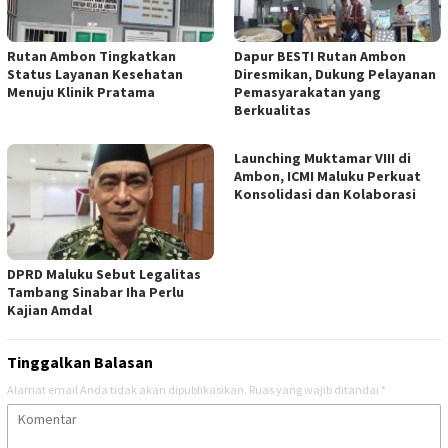
Rutan Ambon Tingkatkan
Dapur BESTI Rutan Ambon
Status Layanan Kesehatan
Diresmikan, Dukung Pelayanan
Menuju Klinik Pratama
Pemasyarakatan yang
Berkualitas
Launching Muktamar VIII di
Ambon, ICMI Maluku Perkuat
Konsolidasi dan Kolaborasi
DPRD Maluku Sebut Legalitas
Tambang Sinabar Iha Perlu
Kajian Amdal
Tinggalkan Balasan
Alamat email Anda tidak akan dipublikasikan.
Ruas yang wajib ditandai
*