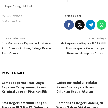
Sopir Diduga Mabuk
Penulis: SNI-01
SEBARKAN
Editor: Redaksi
Navigasi
Pos sebelumnya
Pos berikutnya
Dua Mahasiswa Papua Terlibat Aksi
PAMA Apresiasi Kepala BPBD SBB
pos
Adu Pukul di Ambon, Diduga Dipicu
Atas Respons Cepat Tangani
Rasa Cemburu
Bencana Gempa di Amalatu
POS TERKAIT
Camat Saparua : Mari Jaga
Gubernur Maluku : Pelaku
Saparua Tetap Aman, Kasus
Kasus Dua Negeri Harus
Kriminal Jangan Picu Konflik
Dihukum Sesuai Aturan
SMA Negeri 7 Maluku Tengah
Pemerintah Negeri Mahu Ajak
Rayakan HUT Ke-67, Gubernur
Warga Tahan Diri dan Jaga