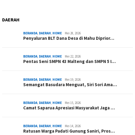
DAERAH
BERANDA
,
DAERAH
,
HOME
Mei 28, 2026
Penyaluran BLT Dana Desa di Mahu Diprior…
BERANDA
,
DAERAH
,
HOME
Mei 22, 2026
Pentas Seni SMPN 43 Malteng dan SMPN 5 I…
BERANDA
,
DAERAH
,
HOME
Mei 19, 2026
Semangat Basudara Menguat, Siri Sori Ama…
BERANDA
,
DAERAH
,
HOME
Mei 15, 2026
Camat Saparua Apresiasi Masyarakat Jaga …
BERANDA
,
DAERAH
,
HOME
Mei 14, 2026
Ratusan Warga Padati Gunung Saniri, Pros…