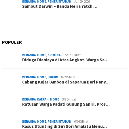
BERANDA
,
HOME
,
PEMERINTAHAN
Juli 29, 2026
Sambut Darwin – Banda Neira Yatch …
POPULER
BERANDA
,
HOME
,
KRIMINAL
5787 Dilihat
Diduga Dianiaya di Atas Angkot, Warga Sa…
BERANDA
,
HOME
,
HUKUM
822 Dilihat
Cabang Kejari Ambon di Saparua Beri Peny…
BERANDA
,
DAERAH
,
HOME
687 Dilihat
Ratusan Warga Padati Gunung Saniri, Pros…
BERANDA
,
HOME
,
PEMERINTAHAN
640 Dilihat
Kasus Stunting di Siri Sori Amalatu Menu…