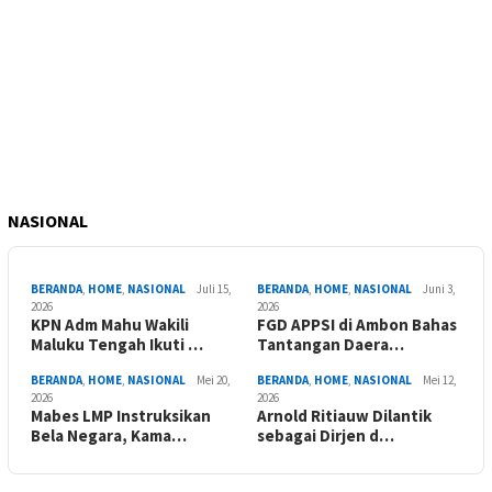
NASIONAL
BERANDA
,
HOME
,
NASIONAL
Juli 15,
BERANDA
,
HOME
,
NASIONAL
Juni 3,
2026
2026
KPN Adm Mahu Wakili
FGD APPSI di Ambon Bahas
Maluku Tengah Ikuti …
Tantangan Daera…
BERANDA
,
HOME
,
NASIONAL
Mei 20,
BERANDA
,
HOME
,
NASIONAL
Mei 12,
2026
2026
Mabes LMP Instruksikan
Arnold Ritiauw Dilantik
Bela Negara, Kama…
sebagai Dirjen d…