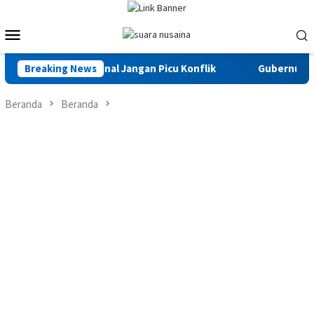
Loncat
ke
Menu
konten
Mobile
, Kasus Kriminal Jangan Picu Konflik
Breaking News
Gubernur Maluku : 
Beranda
Beranda