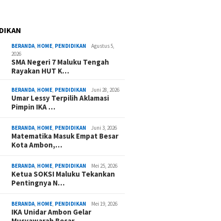
DIKAN
BERANDA
,
HOME
,
PENDIDIKAN
Agustus 5,
2026
SMA Negeri 7 Maluku Tengah
Rayakan HUT K…
BERANDA
,
HOME
,
PENDIDIKAN
Juni 28, 2026
Umar Lessy Terpilih Aklamasi
Pimpin IKA …
BERANDA
,
HOME
,
PENDIDIKAN
Juni 3, 2026
Matematika Masuk Empat Besar
Kota Ambon,…
BERANDA
,
HOME
,
PENDIDIKAN
Mei 25, 2026
Ketua SOKSI Maluku Tekankan
Pentingnya N…
BERANDA
,
HOME
,
PENDIDIKAN
Mei 19, 2026
IKA Unidar Ambon Gelar
Musyawarah Besar,…