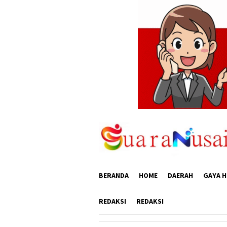
Loncat
ke
konten
BERANDA
HOME
DAERAH
GAYA H
REDAKSI
REDAKSI