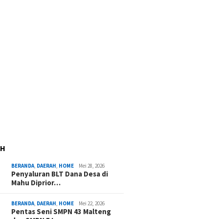
AH
BERANDA
,
DAERAH
,
HOME
Mei 28, 2026
Penyaluran BLT Dana Desa di
Mahu Diprior…
BERANDA
,
DAERAH
,
HOME
Mei 22, 2026
Pentas Seni SMPN 43 Malteng