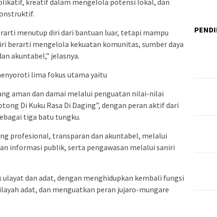
plikatif, kreatif dalam mengelola potensi lokal, dan
onstruktif.
PENDI
rarti menutup diri dari bantuan luar, tetapi mampu
ndiri berarti mengelola kekuatan komunitas, sumber daya
an akuntabel,” jelasnya.
enyoroti lima fokus utama yaitu
g aman dan damai melalui penguatan nilai-nilai
tong Di Kuku Rasa Di Daging”, dengan peran aktif dari
ebagai tiga batu tungku.
g profesional, transparan dan akuntabel, melalui
an informasi publik, serta pengawasan melalui saniri
 ulayat dan adat, dengan menghidupkan kembali fungsi
layah adat, dan menguatkan peran jujaro-mungare