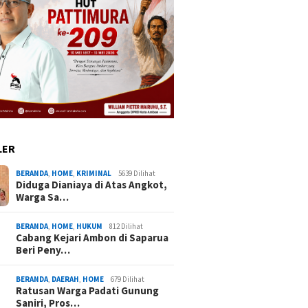
LER
BERANDA
,
HOME
,
KRIMINAL
5639 Dilihat
Diduga Dianiaya di Atas Angkot,
Warga Sa…
BERANDA
,
HOME
,
HUKUM
812 Dilihat
Cabang Kejari Ambon di Saparua
Beri Peny…
BERANDA
,
DAERAH
,
HOME
679 Dilihat
Ratusan Warga Padati Gunung
Saniri, Pros…