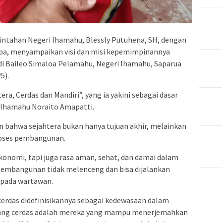
rintahan Negeri Ihamahu, Blessly Putuhena, SH, dengan
apa, menyampaikan visi dan misi kepemimpinannya
i Baileo Simaloa Pelamahu, Negeri Ihamahu, Saparua
5).
era, Cerdas dan Mandiri”, yang ia yakini sebagai dasar
 Ihamahu Noraito Amapatti.
 bahwa sejahtera bukan hanya tujuan akhir, melainkan
proses pembangunan.
onomi, tapi juga rasa aman, sehat, dan damai dalam
 pembangunan tidak melenceng dan bisa dijalankan
kepada wartawan.
cerdas didefinisikannya sebagai kedewasaan dalam
 yang cerdas adalah mereka yang mampu menerjemahkan