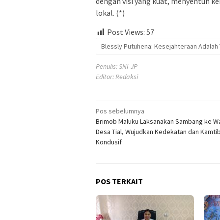
dengan visi yang kuat, menyentuh ke
lokal. (*)
Post Views:
57
Blessly Putuhena: Kesejahteraan Adalah 
Penulis: SNI-JP
Editor: Redaksi
Navigasi
Pos sebelumnya
Brimob Maluku Laksanakan Sambang ke W
pos
Desa Tial, Wujudkan Kedekatan dan Kamt
Kondusif
POS TERKAIT