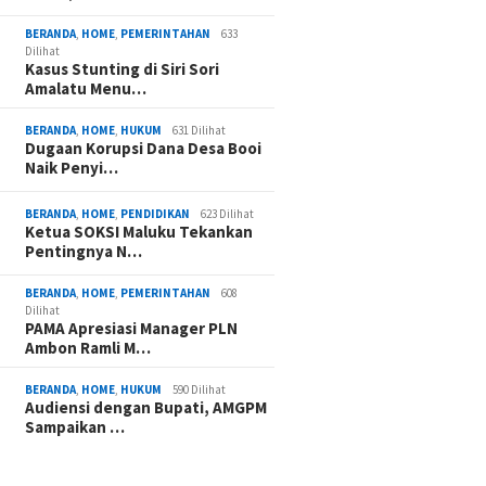
BERANDA
,
HOME
,
PEMERINTAHAN
633
Dilihat
Kasus Stunting di Siri Sori
Amalatu Menu…
BERANDA
,
HOME
,
HUKUM
631 Dilihat
Dugaan Korupsi Dana Desa Booi
Naik Penyi…
BERANDA
,
HOME
,
PENDIDIKAN
623 Dilihat
Ketua SOKSI Maluku Tekankan
Pentingnya N…
BERANDA
,
HOME
,
PEMERINTAHAN
608
Dilihat
PAMA Apresiasi Manager PLN
Ambon Ramli M…
BERANDA
,
HOME
,
HUKUM
590 Dilihat
Audiensi dengan Bupati, AMGPM
Sampaikan …