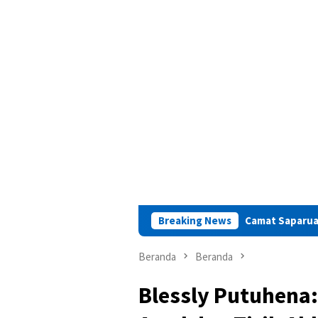
Camat Saparua : Mari Jaga Saparua 
Breaking News
Beranda
Beranda
Blessly Putuhena: