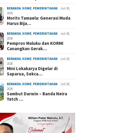
BERANDA
,
HOME
,
PEMERINTAHAN
Juli 30,
2026
Morits Tamaela: Generasi Muda
Harus Bija…
BERANDA
,
HOME
,
PEMERINTAHAN
Juli 30,
2026
Pemprov Maluku dan KORMI
Canangkan Gerak…
BERANDA
,
HOME
,
PEMERINTAHAN
Juli 29,
2026
Mini Lokakarya Digelar di
Saparua, Sekca…
BERANDA
,
HOME
,
PEMERINTAHAN
Juli 29,
2026
Sambut Darwin – Banda Neira
Yatch …