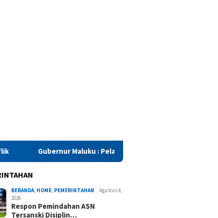
Maluku : Pelaku Kasus Dua Negeri Harus Dihukum Sesuai Aturan
RINTAHAN
BERANDA
,
HOME
,
PEMERINTAHAN
Agustus 4,
2026
Respon Pemindahan ASN
Tersanski Disiplin…