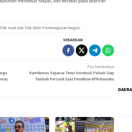
butuhan mendasar rakyat, dan berakar pada kearifan
Titik Awal dan Titik Akhir Pembangunan Negeri
SEBARKAN
Pos berikutnya
arga
Kamtibmas Saparua Timur Kondusif, Polsek Siap
ibmas
Tambah Personil Saat Pemilihan KPN Ihamahu
DAER