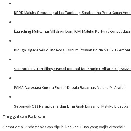
DPRD Maluku Sebut Legalitas Tambang Sinabar Iha Perlu Kajian Amd
Launching Muktamar VIII di Ambon, ICMI Maluku Perkuat Konsolidasi
Diduga Digerebek di Indekos, Oknum Polwan Polda Maluku Kembali
Sambut Baik Terpilihnya Ismail Rumbalifar Pimpin Golkar SBT, PAMA:
PAMA Apresiasi Kinerja Positif Kepala Basarnas Maluku M. Arafah
Sebanyak 922 Narapidana dan Lima Anak Binaan di Maluku Diusulkan
Tinggalkan Balasan
Alamat email Anda tidak akan dipublikasikan.
Ruas yang wajib ditandai
*