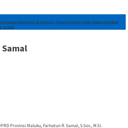
si
Diduga Digerebek di Indekos, Oknum Polwan Polda Maluku Kembali
M. Arafah
h Samal
 Provinsi Maluku, Farhatun R. Samal, S.Sos., M.Si.