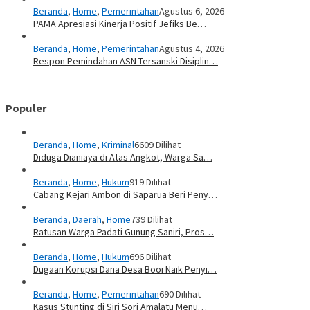
Beranda
,
Home
,
Pemerintahan
Agustus 6, 2026
PAMA Apresiasi Kinerja Positif Jefiks Be…
Beranda
,
Home
,
Pemerintahan
Agustus 4, 2026
Respon Pemindahan ASN Tersanski Disiplin…
Populer
Beranda
,
Home
,
Kriminal
6609 Dilihat
Diduga Dianiaya di Atas Angkot, Warga Sa…
Beranda
,
Home
,
Hukum
919 Dilihat
Cabang Kejari Ambon di Saparua Beri Peny…
Beranda
,
Daerah
,
Home
739 Dilihat
Ratusan Warga Padati Gunung Saniri, Pros…
Beranda
,
Home
,
Hukum
696 Dilihat
Dugaan Korupsi Dana Desa Booi Naik Penyi…
Beranda
,
Home
,
Pemerintahan
690 Dilihat
Kasus Stunting di Siri Sori Amalatu Menu…