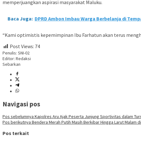
memperjuangkan aspirasi masyarakat Maluku.
Baca Juga:
DPRD Ambon Imbau Warga Berbelanja di Tempat
“Kami optimistis kepemimpinan Ibu Farhatun akan terus mengha
Post Views:
74
Penulis: SNI-02
Editor: Redaksi
Sebarkan
Navigasi pos
Pos sebelumnya
Kapolres Aru Ajak Peserta Junjung Sportivitas dalam Tu
Pos berikutnya
Bendera Merah Putih Masih Berkibar Hingga Larut Malam di
Pos terkait