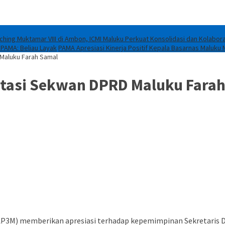
ching Muktamar VIII di Ambon, ICMI Maluku Perkuat Konsolidasi dan Kolabora
 PAMA: Beliau Layak
PAMA Apresiasi Kinerja Positif Kepala Basarnas Maluku 
 Maluku Farah Samal
stasi Sekwan DPRD Maluku Fara
3M) memberikan apresiasi terhadap kepemimpinan Sekretaris DPRD