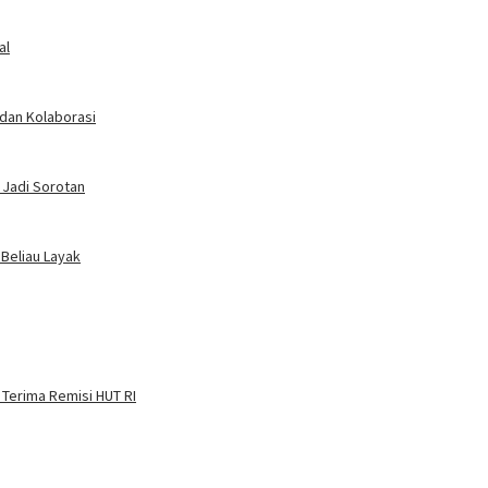
al
 dan Kolaborasi
 Jadi Sorotan
 Beliau Layak
 Terima Remisi HUT RI