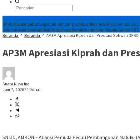
Breaking News
DPRD Maluku Sebut Legalitas Tambang Sinabar Iha Perlu Kajian Amdal
Laun
Jadi Sorotan
Sambut Baik Terpilihnya Ismail Rumbalifar Pimpin Golkar SBT,
Beranda
Beranda
AP3M Apresiasi Kiprah dan Prestasi Sekwan DPRD
AP3M Apresiasi Kiprah dan Pre
Suara Nusa Ina
Juni 7, 2026
74 Dilihat
SNI.ID, AMBON – Aliansi Pemuda Peduli Pembangunan Maluku (AP