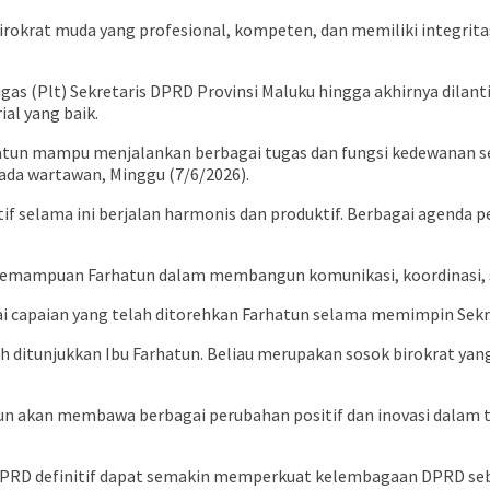
okrat muda yang profesional, kompeten, dan memiliki integrita
as (Plt) Sekretaris DPRD Provinsi Maluku hingga akhirnya dilanti
l yang baik.
tun mampu menjalankan berbagai tugas dan fungsi kedewanan seca
ada wartawan, Minggu (7/6/2026).
utif selama ini berjalan harmonis dan produktif. Berbagai agen
 kemampuan Farhatun dalam membangun komunikasi, koordinasi, se
ai capaian yang telah ditorehkan Farhatun selama memimpin Sekr
lah ditunjukkan Ibu Farhatun. Beliau merupakan sosok birokrat 
n akan membawa berbagai perubahan positif dan inovasi dalam t
is DPRD definitif dapat semakin memperkuat kelembagaan DPRD s