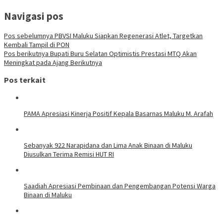
Navigasi pos
Pos sebelumnya
PBVSI Maluku Siapkan Regenerasi Atlet, Targetkan
Kembali Tampil di PON
Pos berikutnya
Bupati Buru Selatan Optimistis Prestasi MTQ Akan
Meningkat pada Ajang Berikutnya
Pos terkait
PAMA Apresiasi Kinerja Positif Kepala Basarnas Maluku M. Arafah
Sebanyak 922 Narapidana dan Lima Anak Binaan di Maluku
Diusulkan Terima Remisi HUT RI
Saadiah Apresiasi Pembinaan dan Pengembangan Potensi Warga
Binaan di Maluku