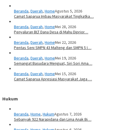
Beranda
,
Daerah
,
Home
Agustus 5, 2026
Camat Saparua Imbau Masyarakat Tingkatka…
Beranda
,
Daerah
,
Home
Mei 28, 2026
Penyaluran BLT Dana Desa di Mahu Diprior…
Beranda
,
Daerah
,
Home
Mei 22, 2026
Pentas Seni SMPN 43 Malteng dan SMPN 5 I…
Beranda
,
Daerah
,
Home
Mei 19, 2026
Semangat Basudara Menguat, Siri Sori Ama…
Beranda
,
Daerah
,
Home
Mei 15, 2026
Camat Saparua Apresiasi Masyarakat Jaga …
Hukum
Beranda
,
Home
,
Hukum
Agustus 7, 2026
Sebanyak 922 Narapidana dan Lima Anak Bi…
Beranda
,
Home
,
Hukum
Agustus 6, 2026