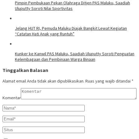
Pimpin Pembukaan Pekan Olahraga Ditjen PAS Maluku, Saadiah
Uluputty Soroti Nilai Sportivitas
Jelang HUT RI, Pemuda Maluku Diajak Bangkit Lewat Kegiatan
“Catatan Hati Anak yang Runtuh”
Kunker ke Kanwil PAS Maluku, Saadiah Uluputty Soroti Penguatan
Kelembagaan dan Pembinaan Warga Binaan
Tinggalkan Balasan
Alamat email Anda tidak akan dipublikasikan.
Ruas yang wajib ditandai
*
Komentar