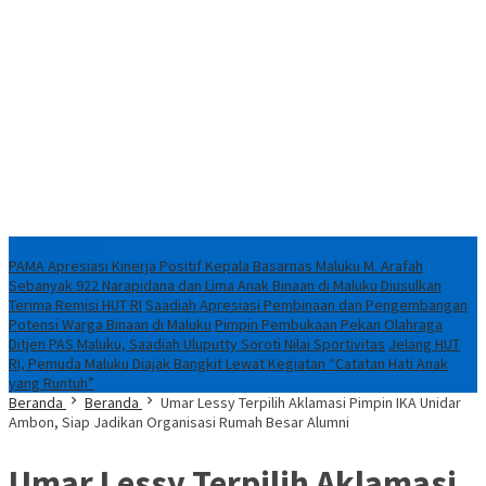
Breaking News
PAMA Apresiasi Kinerja Positif Kepala Basarnas Maluku M. Arafah
Sebanyak 922 Narapidana dan Lima Anak Binaan di Maluku Diusulkan
Terima Remisi HUT RI
Saadiah Apresiasi Pembinaan dan Pengembangan
Potensi Warga Binaan di Maluku
Pimpin Pembukaan Pekan Olahraga
Ditjen PAS Maluku, Saadiah Uluputty Soroti Nilai Sportivitas
Jelang HUT
RI, Pemuda Maluku Diajak Bangkit Lewat Kegiatan “Catatan Hati Anak
yang Runtuh”
Beranda
Beranda
Umar Lessy Terpilih Aklamasi Pimpin IKA Unidar
Ambon, Siap Jadikan Organisasi Rumah Besar Alumni
Umar Lessy Terpilih Aklamasi