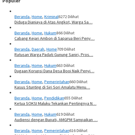
Populer
Beranda
,
Home
,
Kriminal
6272 Dilihat
Diduga Dianiaya di Atas Angkot, Warga Sa…
Beranda
,
Home
,
Hukum
866 Dilihat
Cabang Kejari Ambon di Saparua Beri Peny…
Beranda
,
Daerah
,
Home
709 Dilihat
Ratusan Warga Padati Gunung Saniri, Pros…
Beranda
,
Home
,
Hukum
663 Dilihat
Dugaan Korupsi Dana Desa Booi Naik Penyi…
Beranda
,
Home
,
Pemerintahan
660 Dilihat
Kasus Stunting di Siri Sori Amalatu Menu…
Beranda
,
Home
,
Pendidikan
655 Dilihat
Ketua SOKSI Maluku Tekankan Pentingnya N…
Beranda
,
Home
,
Hukum
619 Dilihat
Audiensi dengan Bupati, AMGPM Sampaikan …
Beranda
,
Home
,
Pemerintahan
616 Dilihat