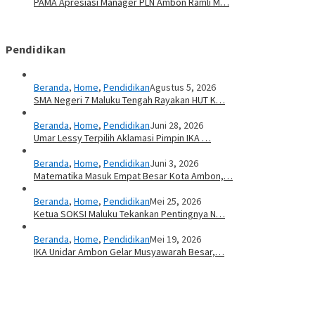
PAMA Apresiasi Manager PLN Ambon Ramli M…
Pendidikan
Beranda
,
Home
,
Pendidikan
Agustus 5, 2026
SMA Negeri 7 Maluku Tengah Rayakan HUT K…
Beranda
,
Home
,
Pendidikan
Juni 28, 2026
Umar Lessy Terpilih Aklamasi Pimpin IKA …
Beranda
,
Home
,
Pendidikan
Juni 3, 2026
Matematika Masuk Empat Besar Kota Ambon,…
Beranda
,
Home
,
Pendidikan
Mei 25, 2026
Ketua SOKSI Maluku Tekankan Pentingnya N…
Beranda
,
Home
,
Pendidikan
Mei 19, 2026
IKA Unidar Ambon Gelar Musyawarah Besar,…