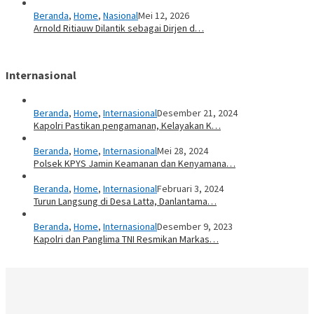
Beranda
,
Home
,
Nasional
Mei 12, 2026
Arnold Ritiauw Dilantik sebagai Dirjen d…
Internasional
Beranda
,
Home
,
Internasional
Desember 21, 2024
Kapolri Pastikan pengamanan, Kelayakan K…
Beranda
,
Home
,
Internasional
Mei 28, 2024
Polsek KPYS Jamin Keamanan dan Kenyamana…
Beranda
,
Home
,
Internasional
Februari 3, 2024
Turun Langsung di Desa Latta, Danlantama…
Beranda
,
Home
,
Internasional
Desember 9, 2023
Kapolri dan Panglima TNI Resmikan Markas…