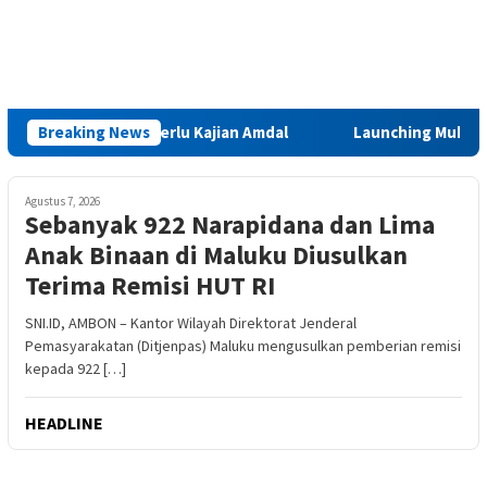
Sinabar Iha Perlu Kajian Amdal
Breaking News
Launching Muktamar VIII 
Agustus 7, 2026
Sebanyak 922 Narapidana dan Lima
Anak Binaan di Maluku Diusulkan
Terima Remisi HUT RI
SNI.ID, AMBON – Kantor Wilayah Direktorat Jenderal
Pemasyarakatan (Ditjenpas) Maluku mengusulkan pemberian remisi
kepada 922 […]
HEADLINE