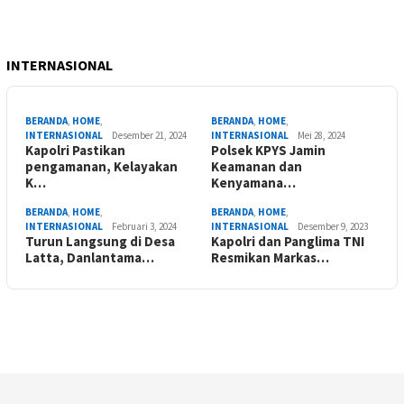
INTERNASIONAL
BERANDA
,
HOME
,
BERANDA
,
HOME
,
INTERNASIONAL
Desember 21, 2024
INTERNASIONAL
Mei 28, 2024
Kapolri Pastikan
Polsek KPYS Jamin
pengamanan, Kelayakan
Keamanan dan
K…
Kenyamana…
BERANDA
,
HOME
,
BERANDA
,
HOME
,
INTERNASIONAL
Februari 3, 2024
INTERNASIONAL
Desember 9, 2023
Turun Langsung di Desa
Kapolri dan Panglima TNI
Latta, Danlantama…
Resmikan Markas…