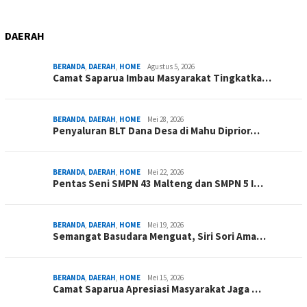
DAERAH
BERANDA
,
DAERAH
,
HOME
Agustus 5, 2026
Camat Saparua Imbau Masyarakat Tingkatka…
BERANDA
,
DAERAH
,
HOME
Mei 28, 2026
Penyaluran BLT Dana Desa di Mahu Diprior…
BERANDA
,
DAERAH
,
HOME
Mei 22, 2026
Pentas Seni SMPN 43 Malteng dan SMPN 5 I…
BERANDA
,
DAERAH
,
HOME
Mei 19, 2026
Semangat Basudara Menguat, Siri Sori Ama…
BERANDA
,
DAERAH
,
HOME
Mei 15, 2026
Camat Saparua Apresiasi Masyarakat Jaga …