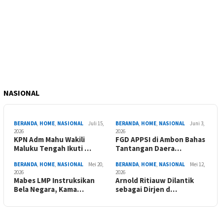
NASIONAL
BERANDA
,
HOME
,
NASIONAL
Juli 15,
BERANDA
,
HOME
,
NASIONAL
Juni 3,
2026
2026
KPN Adm Mahu Wakili
FGD APPSI di Ambon Bahas
Maluku Tengah Ikuti …
Tantangan Daera…
BERANDA
,
HOME
,
NASIONAL
Mei 20,
BERANDA
,
HOME
,
NASIONAL
Mei 12,
2026
2026
Mabes LMP Instruksikan
Arnold Ritiauw Dilantik
Bela Negara, Kama…
sebagai Dirjen d…