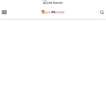
Loncat
ke
Menu
konten
Mobile