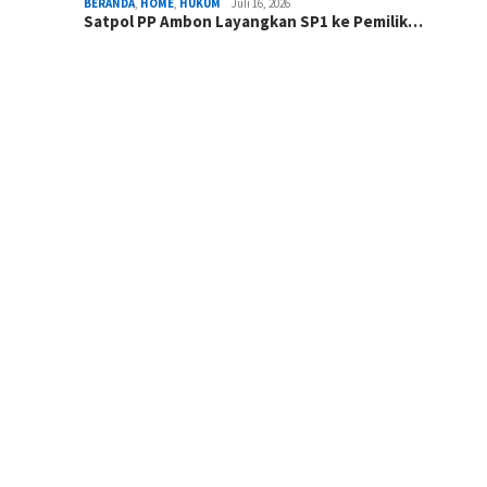
BERANDA
,
HOME
,
HUKUM
Juli 16, 2026
Satpol PP Ambon Layangkan SP1 ke Pemilik…