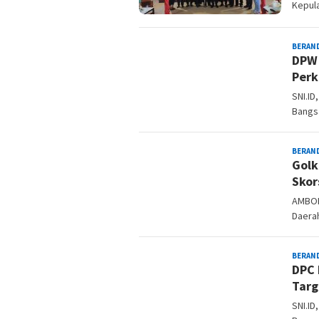
Kepul
BERAN
DPW 
Perk
SNI.ID
Bangsa
BERAN
Golk
Skor
AMBON
Daerah
BERAN
DPC 
Targ
SNI.ID