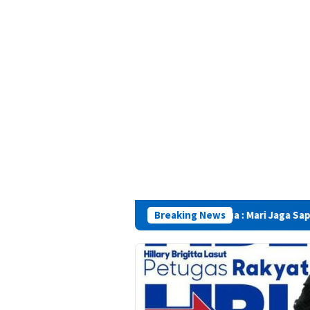
Camat Saparua : Mari Jaga Saparua Tetap Aman, K
Breaking News