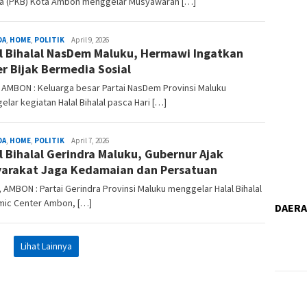
a (PKB) Kota Ambon menggelar Musyawarah […]
DA
,
HOME
,
POLITIK
Suara
April 9, 2026
l Bihalal NasDem Maluku, Hermawi Ingatkan
Nusa
Ina
r Bijak Bermedia Sosial
, AMBON : Keluarga besar Partai NasDem Provinsi Maluku
lar kegiatan Halal Bihalal pasca Hari […]
DA
,
HOME
,
POLITIK
Suara
April 7, 2026
l Bihalal Gerindra Maluku, Gubernur Ajak
Nusa
Ina
arakat Jaga Kedamaian dan Persatuan
D, AMBON : Partai Gerindra Provinsi Maluku menggelar Halal Bihalal
amic Center Ambon, […]
DAER
Lihat Lainnya