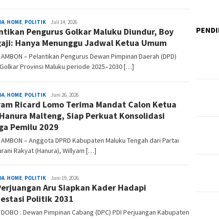
DA
,
HOME
,
POLITIK
Suara
Juli 14, 2026
PENDI
ntikan Pengurus Golkar Maluku Diundur, Boy
Nusa
Ina
aji: Hanya Menunggu Jadwal Ketua Umum
, AMBON – Pelantikan Pengurus Dewan Pimpinan Daerah (DPD)
 Golkar Provinsi Maluku periode 2025–2030 […]
DA
,
HOME
,
POLITIK
Suara
Juni 26, 2026
yam Ricard Lomo Terima Mandat Calon Ketua
Nusa
Ina
Hanura Malteng, Siap Perkuat Konsolidasi
ga Pemilu 2029
, AMBON – Anggota DPRD Kabupaten Maluku Tengah dari Partai
urani Rakyat (Hanura), Willyam […]
DA
,
HOME
,
POLITIK
Suara
Juni 19, 2026
Perjuangan Aru Siapkan Kader Hadapi
Nusa
Ina
estasi Politik 2031
D, DOBO : Dewan Pimpinan Cabang (DPC) PDI Perjuangan Kabupaten