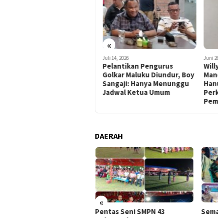
«
Juli 26, 2026
Juli 14, 2026
Juni 2
Respon Positif Wacana BGW
Pelantikan Pengurus
Will
Maju Calon Gubernur
Golkar Maluku Diundur, Boy
Man
Maluku, PAMA: Beliau Layak
Sangaji: Hanya Menunggu
Han
dan Penuhi Segala Syarat
Jadwal Ketua Umum
Perk
Pem
DAERAH
«
yaluran BLT Dana Desa di
Pentas Seni SMPN 43
Sema