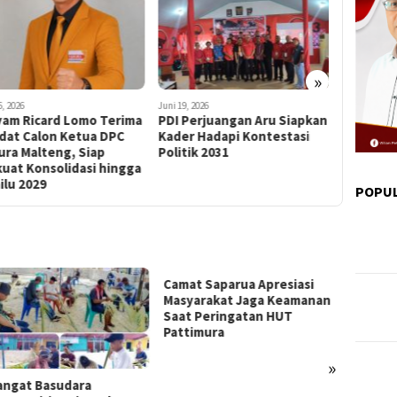
»
6, 2026
Juni 19, 2026
Juli 26, 2026
yam Ricard Lomo Terima
PDI Perjuangan Aru Siapkan
Respon P
dat Calon Ketua DPC
Kader Hadapi Kontestasi
Maju Cal
ura Malteng, Siap
Politik 2031
Maluku, 
uat Konsolidasi hingga
dan Penu
ilu 2029
POPU
Camat Saparua Apresiasi
Masyarakat Jaga Keamanan
Saat Peringatan HUT
Pattimura
»
ngat Basudara
Ratusa