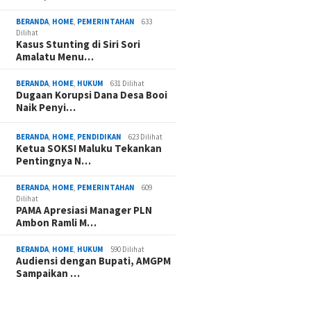
 Saniri, Prosesi
Mahu Diprioritaskan untuk
Malteng
karan Api Obor
Lansia
Inamoso
BERANDA
,
HOME
,
PEMERINTAHAN
633
mura Berlangsung
Persaud
Dilihat
Kasus Stunting di Siri Sori
Amalatu Menu…
BERANDA
,
HOME
,
HUKUM
631 Dilihat
Dugaan Korupsi Dana Desa Booi
Naik Penyi…
BERANDA
,
HOME
,
PENDIDIKAN
623 Dilihat
Ketua SOKSI Maluku Tekankan
Pentingnya N…
BERANDA
,
HOME
,
PEMERINTAHAN
609
Dilihat
PAMA Apresiasi Manager PLN
Ambon Ramli M…
BERANDA
,
HOME
,
HUKUM
590 Dilihat
Audiensi dengan Bupati, AMGPM
Sampaikan …