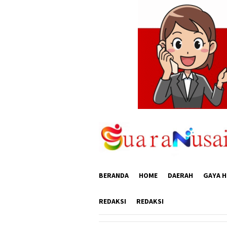
Loncat
ke
konten
BERANDA
HOME
DAERAH
GAYA H
REDAKSI
REDAKSI