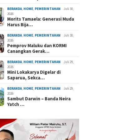
BERANDA
,
HOME
,
PEMERINTAHAN
Juli 30,
2026
Morits Tamaela: Generasi Muda
Harus Bija…
BERANDA
,
HOME
,
PEMERINTAHAN
Juli 30,
2026
Pemprov Maluku dan KORMI
Canangkan Gerak…
BERANDA
,
HOME
,
PEMERINTAHAN
Juli 29,
2026
Mini Lokakarya Digelar di
Saparua, Sekca…
BERANDA
,
HOME
,
PEMERINTAHAN
Juli 29,
2026
Sambut Darwin – Banda Neira
Yatch …