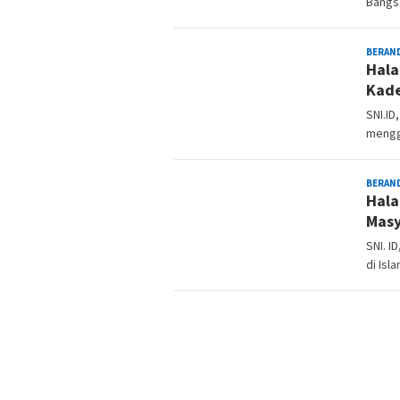
Bangs
BERAN
Hala
Kade
SNI.ID
mengge
BERAN
Hala
Masy
SNI. I
di Isl