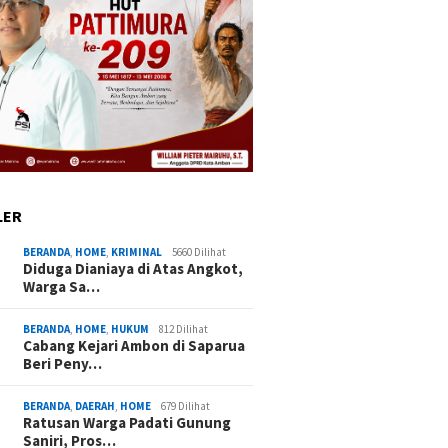
Juli 14, 2026
Juni 26, 2026
ositif Wacana BGW
Pelantikan Pengurus
Willyam Rica
on Gubernur
Golkar Maluku Diundur, Boy
Mandat Calon
PAMA: Beliau Layak
Sangaji: Hanya Menunggu
Hanura Malte
hi Segala Syarat
Jadwal Ketua Umum
Perkuat Kons
Pemilu 2029
LER
BERANDA
,
HOME
,
KRIMINAL
5660 Dilihat
Diduga Dianiaya di Atas Angkot,
Warga Sa…
BERANDA
,
HOME
,
HUKUM
812 Dilihat
Cabang Kejari Ambon di Saparua
Beri Peny…
BERANDA
,
DAERAH
,
HOME
679 Dilihat
Ratusan Warga Padati Gunung
n Warga Padati
Penyaluran BLT Dana Desa di
Pentas 
Saniri, Pros…