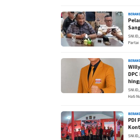
BERAN
Pela
Sang
SNI.ID
Partai
BERAN
Will
DPC 
hing
SNI.ID
Hati N
BERAN
PDI 
Kont
SNI.I