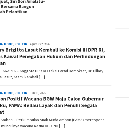
uat, Siri Sori Amalatu–
Gunung
m Bersama Bangun
Pemba
ah Pelantikan
Patti
Sakral
DA
,
HOME
,
POLITIK
Suara
Agustus 2, 2026
ary Brigitta Lasut Kembali ke Komisi III DPR RI,
Nusa
Ina
s Kawal Penegakan Hukum dan Perlindungan
ban
, JAKARTA – Anggota DPR RI Fraksi Partai Demokrat, Dr. Hillary
ta Lasut, resmi kembali […]
DA
,
HOME
,
POLITIK
Suara
Juli 26, 2026
on Positif Wacana BGW Maju Calon Gubernur
Nusa
Ina
ku, PAMA: Beliau Layak dan Penuhi Segala
at
D, Ambon – Perkumpulan Anak Muda Ambon (PAMA) merespons
f munculnya wacana Ketua DPD PDI […]