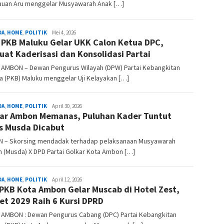
auan Aru menggelar Musyawarah Anak […]
DA
,
HOME
,
POLITIK
Suara
Mei 4, 2026
PKB Maluku Gelar UKK Calon Ketua DPC,
Nusa
Ina
uat Kaderisasi dan Konsolidasi Partai
, AMBON – Dewan Pengurus Wilayah (DPW) Partai Kebangkitan
 (PKB) Maluku menggelar Uji Kelayakan […]
DA
,
HOME
,
POLITIK
Suara
April 30, 2026
ar Ambon Memanas, Puluhan Kader Tuntut
Nusa
Ina
s Musda Dicabut
 – Skorsing mendadak terhadap pelaksanaan Musyawarah
 (Musda) X DPD Partai Golkar Kota Ambon […]
DA
,
HOME
,
POLITIK
Suara
April 12, 2026
PKB Kota Ambon Gelar Muscab di Hotel Zest,
Nusa
Ina
et 2029 Raih 6 Kursi DPRD
, AMBON : Dewan Pengurus Cabang (DPC) Partai Kebangkitan