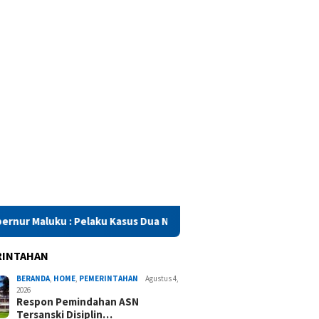
aku Kasus Dua Negeri Harus Dihukum Sesuai Aturan
SMA N
RINTAHAN
BERANDA
,
HOME
,
PEMERINTAHAN
Agustus 4,
2026
Respon Pemindahan ASN
Tersanski Disiplin…