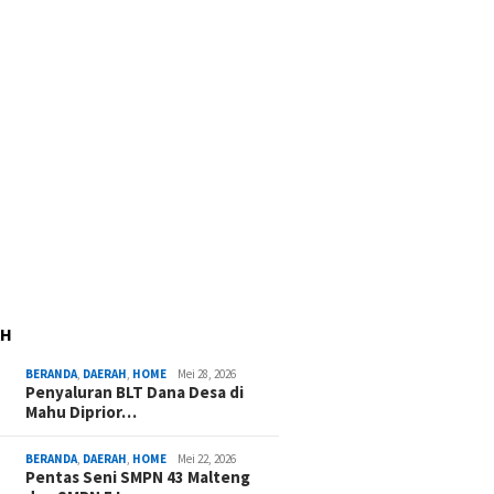
AH
BERANDA
,
DAERAH
,
HOME
Mei 28, 2026
Penyaluran BLT Dana Desa di
Mahu Diprior…
BERANDA
,
DAERAH
,
HOME
Mei 22, 2026
Pentas Seni SMPN 43 Malteng