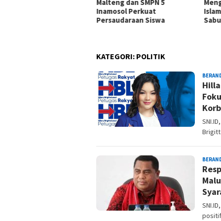
u Diprioritaskan untuk
Malteng dan SMPN 5
Meng
sia
Inamosol Perkuat
Isla
Persaudaraan Siswa
Sabu
KATEGORI:
POLITIK
BERAN
Hill
Foku
Kor
SNI.ID
Brigit
BERAN
Resp
Malu
Syar
SNI.I
positi