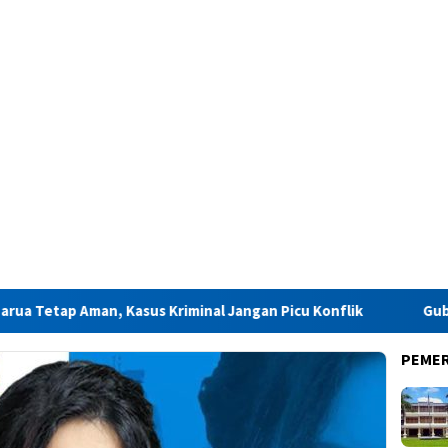
asus Kriminal Jangan Picu Konflik
Gubernur Maluku : Pel
PEME