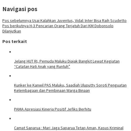
Navigasi pos
Pos sebelumnya
Usai Kalahkan Juventus, Vidal: Inter Bisa Raih Scudetto
Pos berikutnya
H-3 Pencarian Orang Terjatuh Dari KM Dobonsolo
Dilanjutkan
Pos terkait
Jelang HUT RI, Pemuda Maluku Diajak Bangkit Lewat Kegiatan
“Catatan Hati Anak yang Runtuh”
Kunker ke Kanwil PAS Maluku, Saadiah Uluputty Soroti Penguatan
Kelembagaan dan Pembinaan Warga Binaan
PAMA Apresiasi Kinerja Positif Jefiks Berhitu
Camat Saparua : Mari Jaga Saparua Tetap Aman, Kasus Kriminal