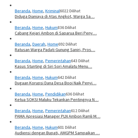
Beranda
,
Home
,
Kriminal
6022 Dilihat
Diduga Dianiaya di Atas Angkot, Warga Sa…
Beranda
,
Home
,
Hukum
836 Dilihat
Cabang Kejari Ambon di Saparua Beri Peny…
Beranda
,
Daerah
,
Home
692 Dilihat
Ratusan Warga Padati Gunung Saniri, Pros…
Beranda
,
Home
,
Pemerintahan
643 Dilihat
Kasus Stunting di Siri Sori Amalatu Menu…
Beranda
,
Home
,
Hukum
642 Dilihat
Dugaan Korupsi Dana Desa Booi Naik Penyi…
Beranda
,
Home
,
Pendidikan
636 Dilihat
Ketua SOKSI Maluku Tekankan Pentingnya N…
Beranda
,
Home
,
Pemerintahan
612 Dilihat
PAMA Apresiasi Manager PLN Ambon Ramli M…
Beranda
,
Home
,
Hukum
601 Dilihat
Audiensi dengan Bupati, AMGPM Sampaikan …