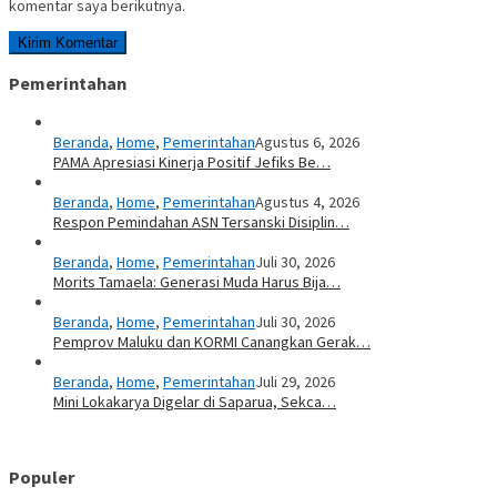
komentar saya berikutnya.
Pemerintahan
Beranda
,
Home
,
Pemerintahan
Agustus 6, 2026
PAMA Apresiasi Kinerja Positif Jefiks Be…
Beranda
,
Home
,
Pemerintahan
Agustus 4, 2026
Respon Pemindahan ASN Tersanski Disiplin…
Beranda
,
Home
,
Pemerintahan
Juli 30, 2026
Morits Tamaela: Generasi Muda Harus Bija…
Beranda
,
Home
,
Pemerintahan
Juli 30, 2026
Pemprov Maluku dan KORMI Canangkan Gerak…
Beranda
,
Home
,
Pemerintahan
Juli 29, 2026
Mini Lokakarya Digelar di Saparua, Sekca…
Populer