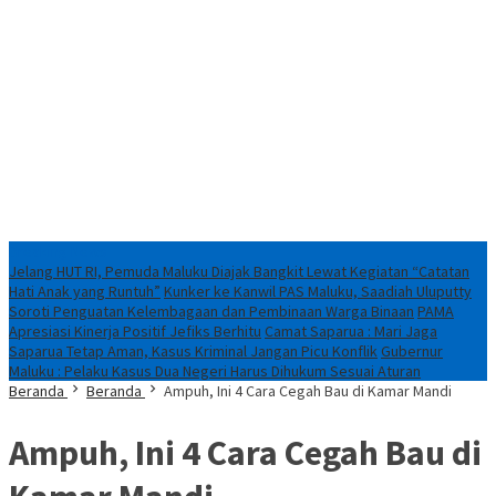
Breaking News
Jelang HUT RI, Pemuda Maluku Diajak Bangkit Lewat Kegiatan “Catatan
Hati Anak yang Runtuh”
Kunker ke Kanwil PAS Maluku, Saadiah Uluputty
Soroti Penguatan Kelembagaan dan Pembinaan Warga Binaan
PAMA
Apresiasi Kinerja Positif Jefiks Berhitu
Camat Saparua : Mari Jaga
Saparua Tetap Aman, Kasus Kriminal Jangan Picu Konflik
Gubernur
Maluku : Pelaku Kasus Dua Negeri Harus Dihukum Sesuai Aturan
Beranda
Beranda
Ampuh, Ini 4 Cara Cegah Bau di Kamar Mandi
Ampuh, Ini 4 Cara Cegah Bau di