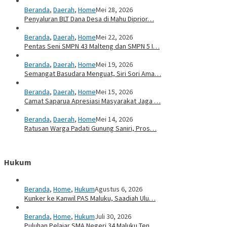
Beranda
,
Daerah
,
Home
Mei 28, 2026
Penyaluran BLT Dana Desa di Mahu Diprior…
Beranda
,
Daerah
,
Home
Mei 22, 2026
Pentas Seni SMPN 43 Malteng dan SMPN 5 I…
Beranda
,
Daerah
,
Home
Mei 19, 2026
Semangat Basudara Menguat, Siri Sori Ama…
Beranda
,
Daerah
,
Home
Mei 15, 2026
Camat Saparua Apresiasi Masyarakat Jaga …
Beranda
,
Daerah
,
Home
Mei 14, 2026
Ratusan Warga Padati Gunung Saniri, Pros…
Hukum
Beranda
,
Home
,
Hukum
Agustus 6, 2026
Kunker ke Kanwil PAS Maluku, Saadiah Ulu…
Beranda
,
Home
,
Hukum
Juli 30, 2026
Puluhan Pelajar SMA Negeri 34 Maluku Ten…