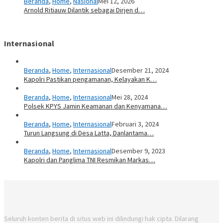
Beranda
,
Home
,
Nasional
Mei 12, 2026
Arnold Ritiauw Dilantik sebagai Dirjen d…
Internasional
Beranda
,
Home
,
Internasional
Desember 21, 2024
Kapolri Pastikan pengamanan, Kelayakan K…
Beranda
,
Home
,
Internasional
Mei 28, 2024
Polsek KPYS Jamin Keamanan dan Kenyamana…
Beranda
,
Home
,
Internasional
Februari 3, 2024
Turun Langsung di Desa Latta, Danlantama…
Beranda
,
Home
,
Internasional
Desember 9, 2023
Kapolri dan Panglima TNI Resmikan Markas…
Seluruh konten berita di situs web ini dilindungi hak cipta. Dilarang