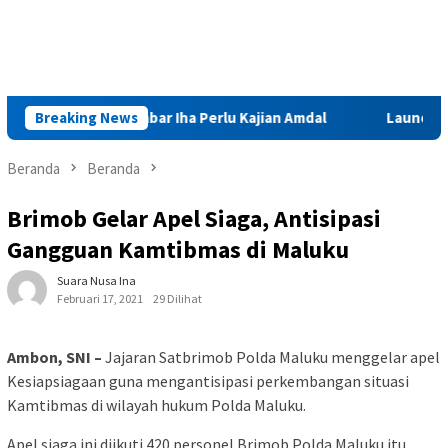
 Tambang Sinabar Iha Perlu Kajian Amdal
Breaking News
Launching Mukta
Beranda
Beranda
Brimob Gelar Apel Siaga, Antisipasi
Gangguan Kamtibmas di Maluku
Suara Nusa Ina
Februari 17, 2021
29 Dilihat
Ambon, SNI –
Jajaran Satbrimob Polda Maluku menggelar apel
Kesiapsiagaan guna mengantisipasi perkembangan situasi
Kamtibmas di wilayah hukum Polda Maluku.
Apel siaga ini diikuti 420 personel Brimob Polda Maluku itu