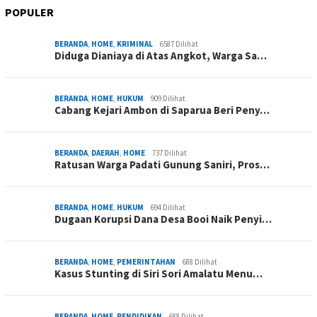
POPULER
BERANDA
,
HOME
,
KRIMINAL
6587 Dilihat
Diduga Dianiaya di Atas Angkot, Warga Sa…
BERANDA
,
HOME
,
HUKUM
909 Dilihat
Cabang Kejari Ambon di Saparua Beri Peny…
BERANDA
,
DAERAH
,
HOME
737 Dilihat
Ratusan Warga Padati Gunung Saniri, Pros…
BERANDA
,
HOME
,
HUKUM
694 Dilihat
Dugaan Korupsi Dana Desa Booi Naik Penyi…
BERANDA
,
HOME
,
PEMERINTAHAN
688 Dilihat
Kasus Stunting di Siri Sori Amalatu Menu…
BERANDA
,
HOME
,
PENDIDIKAN
688 Dilihat