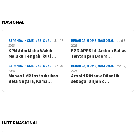
NASIONAL
BERANDA
,
HOME
,
NASIONAL
Juli 15,
BERANDA
,
HOME
,
NASIONAL
Juni 3,
2026
2026
KPN Adm Mahu Wakili
FGD APPSI di Ambon Bahas
Maluku Tengah Ikuti …
Tantangan Daera…
BERANDA
,
HOME
,
NASIONAL
Mei 20,
BERANDA
,
HOME
,
NASIONAL
Mei 12,
2026
2026
Mabes LMP Instruksikan
Arnold Ritiauw Dilantik
Bela Negara, Kama…
sebagai Dirjen d…
INTERNASIONAL