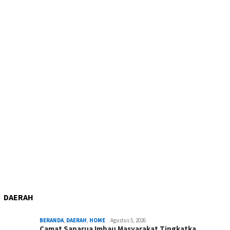
DAERAH
BERANDA
,
DAERAH
,
HOME
Agustus 5, 2026
Camat Saparua Imbau Masyarakat Tingkatka…