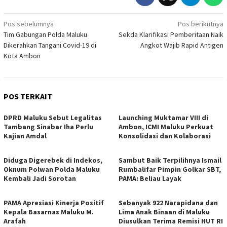
Navigasi
Pos sebelumnya
Pos berikutnya
Tim Gabungan Polda Maluku
Sekda Klarifikasi Pemberitaan Naik
pos
Dikerahkan Tangani Covid-19 di
Angkot Wajib Rapid Antigen
Kota Ambon
POS TERKAIT
DPRD Maluku Sebut Legalitas
Launching Muktamar VIII di
Tambang Sinabar Iha Perlu
Ambon, ICMI Maluku Perkuat
Kajian Amdal
Konsolidasi dan Kolaborasi
Diduga Digerebek di Indekos,
Sambut Baik Terpilihnya Ismail
Oknum Polwan Polda Maluku
Rumbalifar Pimpin Golkar SBT,
Kembali Jadi Sorotan
PAMA: Beliau Layak
PAMA Apresiasi Kinerja Positif
Sebanyak 922 Narapidana dan
Kepala Basarnas Maluku M.
Lima Anak Binaan di Maluku
Arafah
Diusulkan Terima Remisi HUT RI