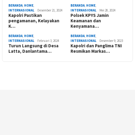
BERANDA
,
HOME
,
BERANDA
,
HOME
,
INTERNASIONAL
Desember 21, 2024
INTERNASIONAL
Mei 28, 2024
Kapolri Pastikan
Polsek KPYS Jamin
pengamanan, Kelayakan
Keamanan dan
K…
Kenyamana…
BERANDA
,
HOME
,
BERANDA
,
HOME
,
INTERNASIONAL
Februari 3, 2024
INTERNASIONAL
Desember 9, 2023
Turun Langsung di Desa
Kapolri dan Panglima TNI
Latta, Danlantama…
Resmikan Markas…