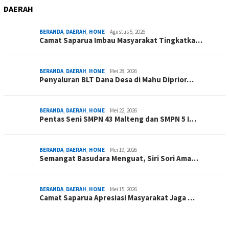
DAERAH
BERANDA
,
DAERAH
,
HOME
Agustus 5, 2026
Camat Saparua Imbau Masyarakat Tingkatka…
BERANDA
,
DAERAH
,
HOME
Mei 28, 2026
Penyaluran BLT Dana Desa di Mahu Diprior…
BERANDA
,
DAERAH
,
HOME
Mei 22, 2026
Pentas Seni SMPN 43 Malteng dan SMPN 5 I…
BERANDA
,
DAERAH
,
HOME
Mei 19, 2026
Semangat Basudara Menguat, Siri Sori Ama…
BERANDA
,
DAERAH
,
HOME
Mei 15, 2026
Camat Saparua Apresiasi Masyarakat Jaga …