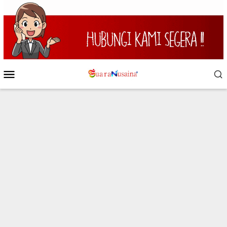
Loncat
ke
konten
Menu
Mobile