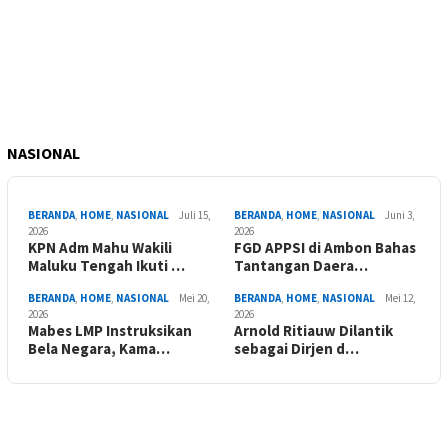
NASIONAL
BERANDA
,
HOME
,
NASIONAL
Juli 15,
BERANDA
,
HOME
,
NASIONAL
Juni 3,
2026
2026
KPN Adm Mahu Wakili
FGD APPSI di Ambon Bahas
Maluku Tengah Ikuti …
Tantangan Daera…
BERANDA
,
HOME
,
NASIONAL
Mei 20,
BERANDA
,
HOME
,
NASIONAL
Mei 12,
2026
2026
Mabes LMP Instruksikan
Arnold Ritiauw Dilantik
Bela Negara, Kama…
sebagai Dirjen d…