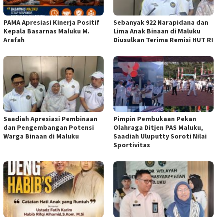
PAMA Apresiasi Kinerja Positif
Sebanyak 922 Narapidana dan
Kepala Basarnas Maluku M.
Lima Anak Binaan di Maluku
Arafah
Diusulkan Terima Remisi HUT RI
Saadiah Apresiasi Pembinaan
Pimpin Pembukaan Pekan
dan Pengembangan Potensi
Olahraga Ditjen PAS Maluku,
Warga Binaan di Maluku
Saadiah Uluputty Soroti Nilai
Sportivitas