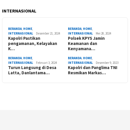
INTERNASIONAL
BERANDA
,
HOME
,
BERANDA
,
HOME
,
INTERNASIONAL
Desember 21, 2024
INTERNASIONAL
Mei 28, 2024
Kapolri Pastikan
Polsek KPYS Jamin
pengamanan, Kelayakan
Keamanan dan
K…
Kenyamana…
BERANDA
,
HOME
,
BERANDA
,
HOME
,
INTERNASIONAL
Februari 3, 2024
INTERNASIONAL
Desember 9, 2023
Turun Langsung di Desa
Kapolri dan Panglima TNI
Latta, Danlantama…
Resmikan Markas…