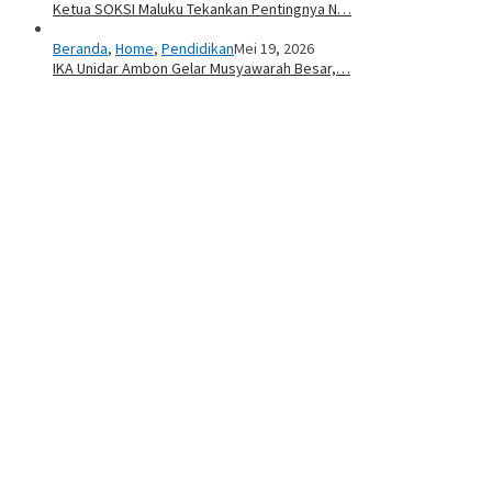
Ketua SOKSI Maluku Tekankan Pentingnya N…
Beranda
,
Home
,
Pendidikan
Mei 19, 2026
IKA Unidar Ambon Gelar Musyawarah Besar,…