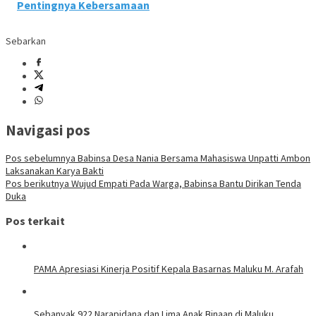
Pentingnya Kebersamaan
Sebarkan
Navigasi pos
Pos sebelumnya
Babinsa Desa Nania Bersama Mahasiswa Unpatti Ambon
Laksanakan Karya Bakti
Pos berikutnya
Wujud Empati Pada Warga, Babinsa Bantu Dirikan Tenda
Duka
Pos terkait
PAMA Apresiasi Kinerja Positif Kepala Basarnas Maluku M. Arafah
Sebanyak 922 Narapidana dan Lima Anak Binaan di Maluku