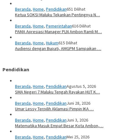
Beranda
,
Home
,
Pendidikan
651 Dilihat
Ketua SOKSI Maluku Tekankan Pentingnya N…
Beranda
,
Home
,
Pemerintahan
616 Dilihat
PAMA Apresiasi Manager PLN Ambon Ramli M…
Beranda
,
Home
,
Hukum
615 Dilihat
Audiensi dengan Bupati, AMGPM Sampaikan …
Pendidikan
Beranda
,
Home
,
Pendidikan
Agustus 5, 2026
SMA Negeri 7 Maluku Tengah Rayakan HUT K…
Beranda
,
Home
,
Pendidikan
Juni 28, 2026
Umar Lessy Terpilih Aklamasi Pimpin IKA …
Beranda
,
Home
,
Pendidikan
Juni 3, 2026
Matematika Masuk Empat Besar Kota Ambon,…
Beranda
,
Home
,
Pendidikan
Mei 25, 2026