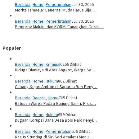
Beranda
,
Home
,
Pemerintahan
Juli 30, 2026
Morits Tamaela: Generasi Muda Harus Bija…
Beranda
,
Home
,
Pemerintahan
Juli 30, 2026
Pemprov Maluku dan KORMI Canangkan Gerak…
Populer
Beranda
,
Home
,
Kriminal
6266 Dilihat
Diduga Dianiaya di Atas Angkot, Warga Sa…
Beranda
,
Home
,
Hukum
862 Dilihat
Cabang Kejari Ambon di Saparua Beri Peny…
Beranda
,
Daerah
,
Home
705 Dilihat
Ratusan Warga Padati Gunung Saniri, Pros…
Beranda
,
Home
,
Hukum
659 Dilihat
Dugaan Korupsi Dana Desa Booi Naik Penyi…
Beranda
,
Home
,
Pemerintahan
656 Dilihat
Kasus Stunting di Siri Sori Amalatu Menu…