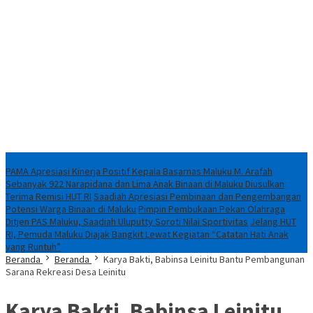
Breaking News
PAMA Apresiasi Kinerja Positif Kepala Basarnas Maluku M. Arafah
Sebanyak 922 Narapidana dan Lima Anak Binaan di Maluku Diusulkan
Terima Remisi HUT RI
Saadiah Apresiasi Pembinaan dan Pengembangan
Potensi Warga Binaan di Maluku
Pimpin Pembukaan Pekan Olahraga
Ditjen PAS Maluku, Saadiah Uluputty Soroti Nilai Sportivitas
Jelang HUT
RI, Pemuda Maluku Diajak Bangkit Lewat Kegiatan “Catatan Hati Anak
yang Runtuh”
Beranda
Beranda
Karya Bakti, Babinsa Leinitu Bantu Pembangunan
Sarana Rekreasi Desa Leinitu
Karya Bakti, Babinsa Leinitu