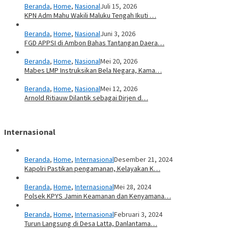
Beranda
,
Home
,
Nasional
Juli 15, 2026
KPN Adm Mahu Wakili Maluku Tengah Ikuti …
Beranda
,
Home
,
Nasional
Juni 3, 2026
FGD APPSI di Ambon Bahas Tantangan Daera…
Beranda
,
Home
,
Nasional
Mei 20, 2026
Mabes LMP Instruksikan Bela Negara, Kama…
Beranda
,
Home
,
Nasional
Mei 12, 2026
Arnold Ritiauw Dilantik sebagai Dirjen d…
Internasional
Beranda
,
Home
,
Internasional
Desember 21, 2024
Kapolri Pastikan pengamanan, Kelayakan K…
Beranda
,
Home
,
Internasional
Mei 28, 2024
Polsek KPYS Jamin Keamanan dan Kenyamana…
Beranda
,
Home
,
Internasional
Februari 3, 2024
Turun Langsung di Desa Latta, Danlantama…