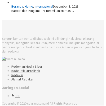
Beranda
,
Home
,
Internasional
Desember 9, 2023
Kapolri dan Panglima TNI Resmikan Markas…
Seluruh konten berita di situs web ini dilindungi hak cipta. Dilarang
menyalin, mengutip secara utuh, memodifikasi, maupun mengolah isi
berita menjadi artikel atau berita berbasis AI tanpa persetujuan tertulis
dari redaksi.
Pedoman Media Siber
Kode Etik Jurnalistik
Redaksi
Alamat Redaksi
Jaringan Social
RSS
Copyright © 2020 suaranusaina.id All Rights Reserved