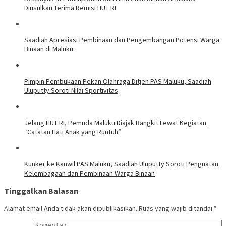
Diusulkan Terima Remisi HUT RI
Saadiah Apresiasi Pembinaan dan Pengembangan Potensi Warga
Binaan di Maluku
Pimpin Pembukaan Pekan Olahraga Ditjen PAS Maluku, Saadiah
Uluputty Soroti Nilai Sportivitas
Jelang HUT RI, Pemuda Maluku Diajak Bangkit Lewat Kegiatan
“Catatan Hati Anak yang Runtuh”
Kunker ke Kanwil PAS Maluku, Saadiah Uluputty Soroti Penguatan
Kelembagaan dan Pembinaan Warga Binaan
Tinggalkan Balasan
Alamat email Anda tidak akan dipublikasikan.
Ruas yang wajib ditandai
*