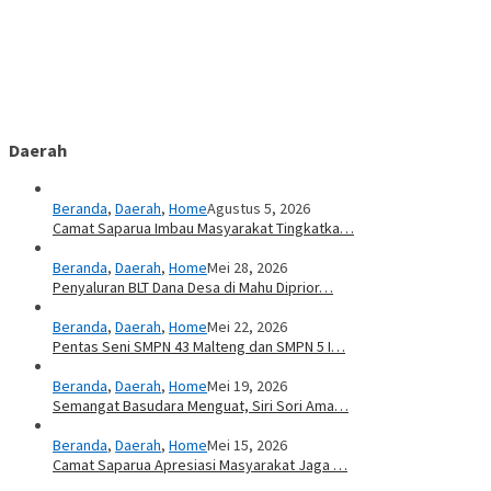
Daerah
Beranda
,
Daerah
,
Home
Agustus 5, 2026
Camat Saparua Imbau Masyarakat Tingkatka…
Beranda
,
Daerah
,
Home
Mei 28, 2026
Penyaluran BLT Dana Desa di Mahu Diprior…
Beranda
,
Daerah
,
Home
Mei 22, 2026
Pentas Seni SMPN 43 Malteng dan SMPN 5 I…
Beranda
,
Daerah
,
Home
Mei 19, 2026
Semangat Basudara Menguat, Siri Sori Ama…
Beranda
,
Daerah
,
Home
Mei 15, 2026
Camat Saparua Apresiasi Masyarakat Jaga …