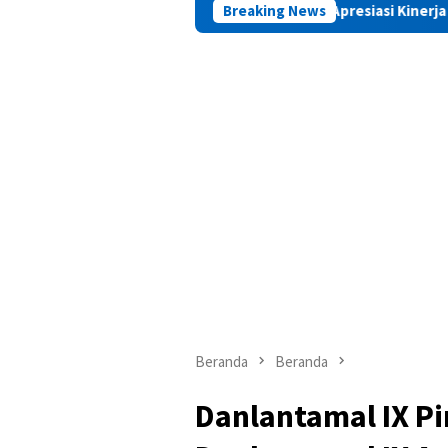
PAMA Apresiasi Kinerja Positif Kepala Bas
Breaking News
Beranda
Beranda
Danlantamal IX P