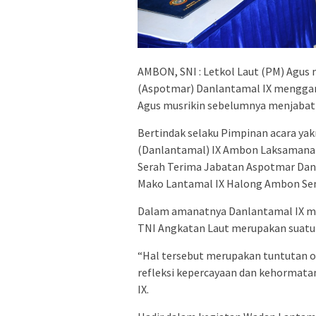
AMBON, SNI : Letkol Laut (PM) Agus 
(Aspotmar) Danlantamal IX menggan
Agus musrikin sebelumnya menjabat
Bertindak selaku Pimpinan acara y
(Danlantamal) IX Ambon Laksamana P
Serah Terima Jabatan Aspotmar Dan
Mako Lantamal IX Halong Ambon Seni
Dalam amanatnya Danlantamal IX me
TNI Angkatan Laut merupakan suatu 
“Hal tersebut merupakan tuntutan or
refleksi kepercayaan dan kehormata
IX.