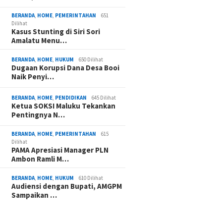
BERANDA
,
HOME
,
PEMERINTAHAN
651
Dilihat
Kasus Stunting di Siri Sori
Amalatu Menu…
BERANDA
,
HOME
,
HUKUM
650 Dilihat
Dugaan Korupsi Dana Desa Booi
Naik Penyi…
BERANDA
,
HOME
,
PENDIDIKAN
645 Dilihat
Ketua SOKSI Maluku Tekankan
Pentingnya N…
BERANDA
,
HOME
,
PEMERINTAHAN
615
Dilihat
PAMA Apresiasi Manager PLN
Ambon Ramli M…
BERANDA
,
HOME
,
HUKUM
610 Dilihat
Audiensi dengan Bupati, AMGPM
Sampaikan …