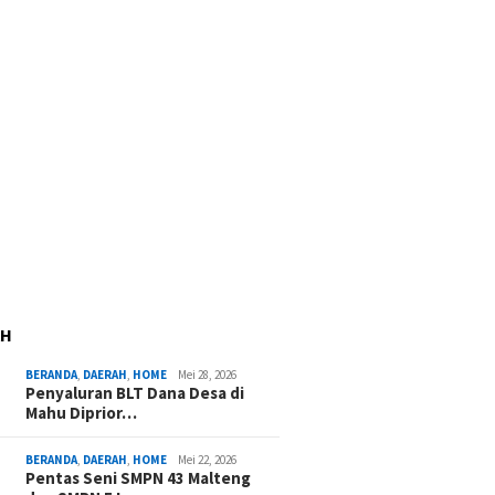
AH
BERANDA
,
DAERAH
,
HOME
Mei 28, 2026
Penyaluran BLT Dana Desa di
Mahu Diprior…
BERANDA
,
DAERAH
,
HOME
Mei 22, 2026
Pentas Seni SMPN 43 Malteng