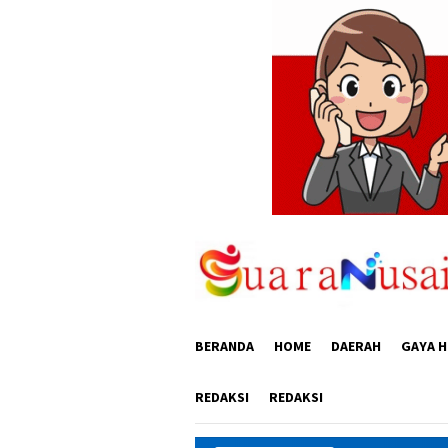
Loncat
ke
konten
BERANDA
HOME
DAERAH
GAYA H
REDAKSI
REDAKSI