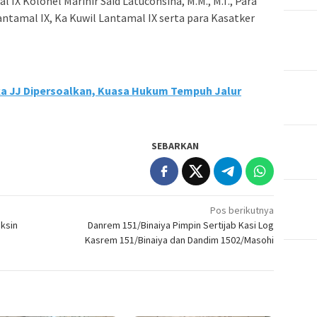
IX Kolonel Marinir Said Latuconsina, M.M., M.T., Para
antamal IX, Ka Kuwil Lantamal IX serta para Kasatker
a JJ Dipersoalkan, Kuasa Hukum Tempuh Jalur
SEBARKAN
Pos berikutnya
aksin
Danrem 151/Binaiya Pimpin Sertijab Kasi Log
Kasrem 151/Binaiya dan Dandim 1502/Masohi