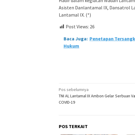
Hadir dalam kegiatan Wadan Lantamal 
Asisten Danlantamal IX, Dansatrol L
Lantamal IX. (*)
Post Views:
26
Baca Juga:
Penetapan Tersangk
Hukum
Navigasi
Pos sebelumnya
TNI AL Lantamal IX Ambon Gelar Serbuan V
pos
COVID-19
POS TERKAIT