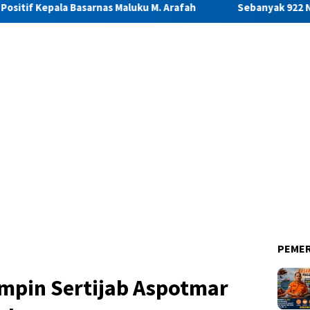
arnas Maluku M. Arafah
Sebanyak 922 Narapidana dan Lima 
PEME
impin Sertijab Aspotmar