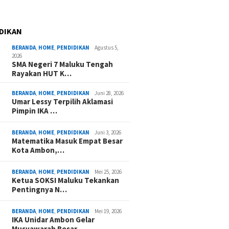
DIKAN
BERANDA
,
HOME
,
PENDIDIKAN
Agustus 5,
2026
SMA Negeri 7 Maluku Tengah
Rayakan HUT K…
BERANDA
,
HOME
,
PENDIDIKAN
Juni 28, 2026
Umar Lessy Terpilih Aklamasi
Pimpin IKA …
BERANDA
,
HOME
,
PENDIDIKAN
Juni 3, 2026
Matematika Masuk Empat Besar
Kota Ambon,…
BERANDA
,
HOME
,
PENDIDIKAN
Mei 25, 2026
Ketua SOKSI Maluku Tekankan
Pentingnya N…
BERANDA
,
HOME
,
PENDIDIKAN
Mei 19, 2026
IKA Unidar Ambon Gelar
Musyawarah Besar,…