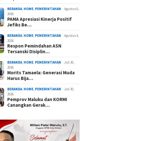
BERANDA
,
HOME
,
PEMERINTAHAN
Agustus 6,
2026
PAMA Apresiasi Kinerja Positif
Jefiks Be…
BERANDA
,
HOME
,
PEMERINTAHAN
Agustus 4,
2026
Respon Pemindahan ASN
Tersanski Disiplin…
BERANDA
,
HOME
,
PEMERINTAHAN
Juli 30,
2026
Morits Tamaela: Generasi Muda
Harus Bija…
BERANDA
,
HOME
,
PEMERINTAHAN
Juli 30,
2026
Pemprov Maluku dan KORMI
Canangkan Gerak…