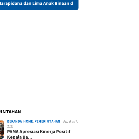
Anak Binaan di Maluku Diusulkan Terima Remisi HUT RI
S
RINTAHAN
BERANDA
,
HOME
,
PEMERINTAHAN
Agustus 7,
2026
PAMA Apresiasi Kinerja Positif
Kepala Ba…