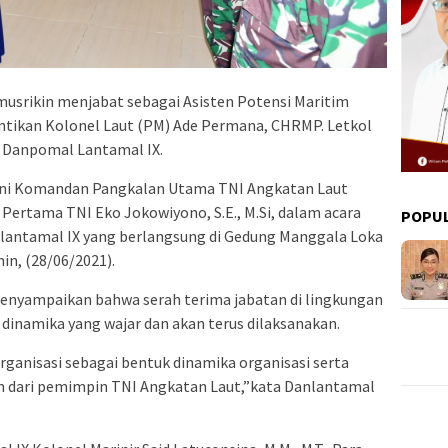
musrikin menjabat sebagai Asisten Potensi Maritim
tikan Kolonel Laut (PM) Ade Permana, CHRMP. Letkol
 Danpomal Lantamal IX.
akni Komandan Pangkalan Utama TNI Angkatan Laut
ertama TNI Eko Jokowiyono, S.E., M.Si, dalam acara
POPU
lantamal IX yang berlangsung di Gedung Manggala Loka
n, (28/06/2021).
nyampaikan bahwa serah terima jabatan di lingkungan
dinamika yang wajar dan akan terus dilaksanakan.
ganisasi sebagai bentuk dinamika organisasi serta
n dari pemimpin TNI Angkatan Laut,”kata Danlantamal