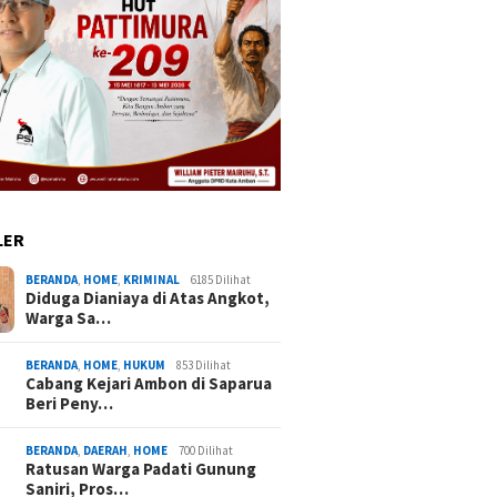
LER
BERANDA
,
HOME
,
KRIMINAL
6185 Dilihat
Diduga Dianiaya di Atas Angkot,
Warga Sa…
BERANDA
,
HOME
,
HUKUM
853 Dilihat
Cabang Kejari Ambon di Saparua
Beri Peny…
BERANDA
,
DAERAH
,
HOME
700 Dilihat
Ratusan Warga Padati Gunung
Saniri, Pros…