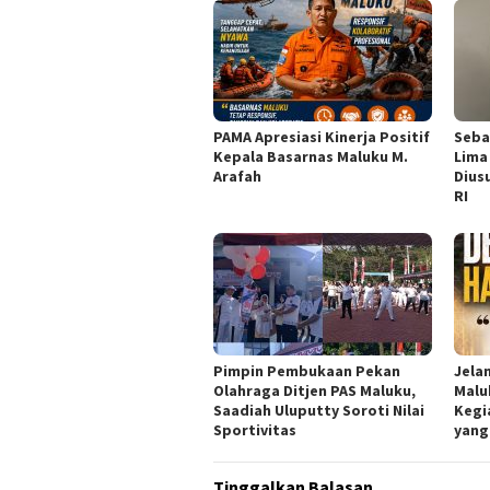
PAMA Apresiasi Kinerja Positif
Seba
Kepala Basarnas Maluku M.
Lima
Arafah
Dius
RI
Pimpin Pembukaan Pekan
Jela
Olahraga Ditjen PAS Maluku,
Malu
Saadiah Uluputty Soroti Nilai
Kegi
Sportivitas
yang
Tinggalkan Balasan