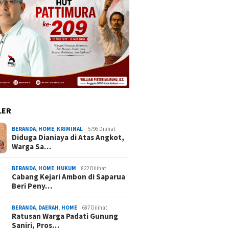
LER
BERANDA
,
HOME
,
KRIMINAL
5796 Dilihat
Diduga Dianiaya di Atas Angkot,
Warga Sa…
BERANDA
,
HOME
,
HUKUM
822 Dilihat
Cabang Kejari Ambon di Saparua
Beri Peny…
BERANDA
,
DAERAH
,
HOME
687 Dilihat
Ratusan Warga Padati Gunung
Saniri, Pros…