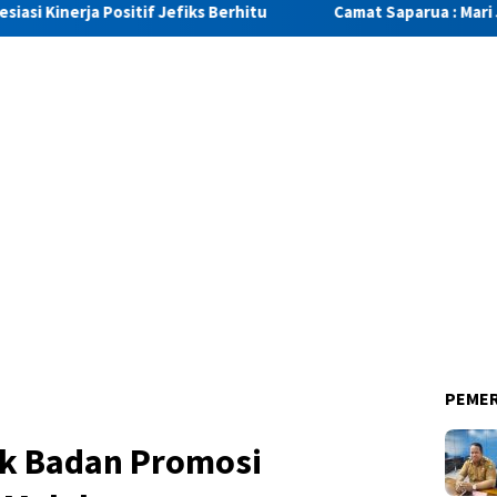
f Jefiks Berhitu
Camat Saparua : Mari Jaga Saparua Tetap
PEME
k Badan Promosi