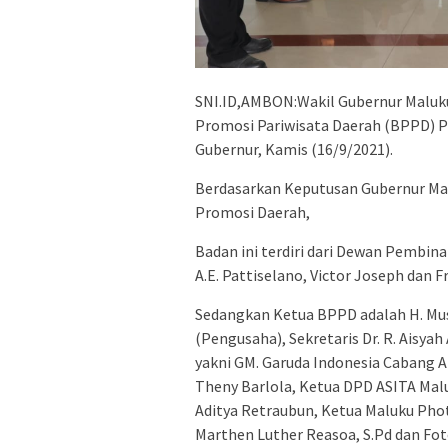
SNI.ID,AMBON:Wakil Gubernur Maluk
Promosi Pariwisata Daerah (BPPD) Pr
Gubernur, Kamis (16/9/2021).
Berdasarkan Keputusan Gubernur Ma
Promosi Daerah,
Badan ini terdiri dari Dewan Pembina
A.E. Pattiselano, Victor Joseph dan F
Sedangkan Ketua BPPD adalah H. Mus 
(Pengusaha), Sekretaris Dr. R. Aisya
yakni GM. Garuda Indonesia Cabang 
Theny Barlola, Ketua DPD ASITA Mal
Aditya Retraubun, Ketua Maluku Phot
Marthen Luther Reasoa, S.Pd dan Fot