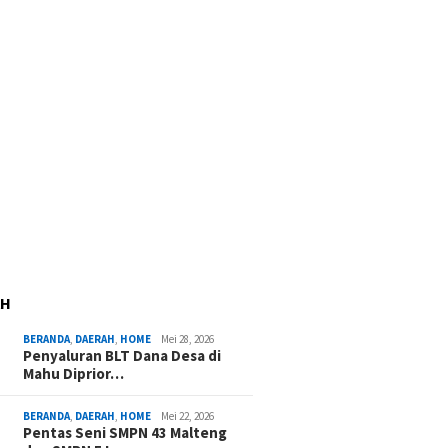
AH
BERANDA
,
DAERAH
,
HOME
Mei 28, 2026
Penyaluran BLT Dana Desa di
Mahu Diprior…
BERANDA
,
DAERAH
,
HOME
Mei 22, 2026
Pentas Seni SMPN 43 Malteng