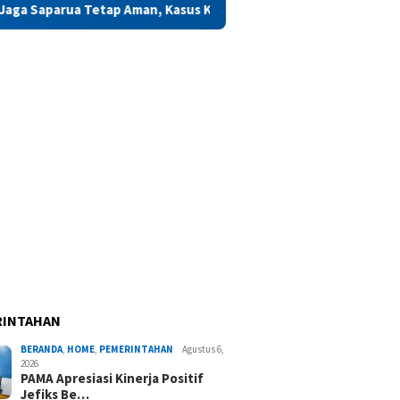
 Aman, Kasus Kriminal Jangan Picu Konflik
Gubernur Malu
RINTAHAN
BERANDA
,
HOME
,
PEMERINTAHAN
Agustus 6,
2026
PAMA Apresiasi Kinerja Positif
Jefiks Be…