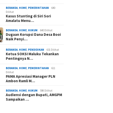
BERANDA
,
HOME
,
PEMERINTAHAN
640
Dilihat
Kasus Stunting di Siri Sori
Amalatu Menu…
BERANDA
,
HOME
,
HUKUM
640 Dilihat
Dugaan Korupsi Dana Desa Booi
Naik Penyi…
BERANDA
,
HOME
,
PENDIDIKAN
631 Dilihat
Ketua SOKSI Maluku Tekankan
Pentingnya N…
BERANDA
,
HOME
,
PEMERINTAHAN
611
Dilihat
PAMA Apresiasi Manager PLN
Ambon Ramli M…
BERANDA
,
HOME
,
HUKUM
598 Dilihat
Audiensi dengan Bupati, AMGPM
Sampaikan …