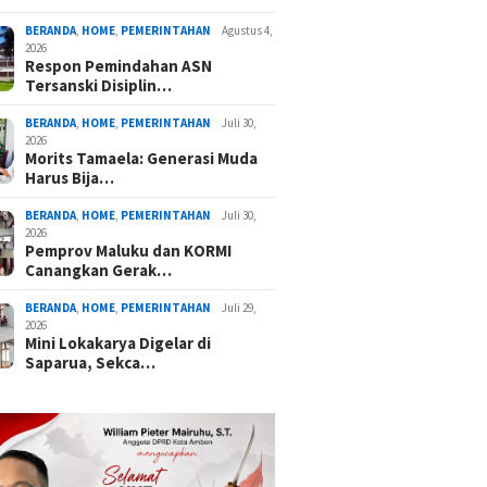
BERANDA
,
HOME
,
PEMERINTAHAN
Agustus 4,
2026
Respon Pemindahan ASN
Tersanski Disiplin…
BERANDA
,
HOME
,
PEMERINTAHAN
Juli 30,
2026
Morits Tamaela: Generasi Muda
Harus Bija…
BERANDA
,
HOME
,
PEMERINTAHAN
Juli 30,
2026
Pemprov Maluku dan KORMI
Canangkan Gerak…
BERANDA
,
HOME
,
PEMERINTAHAN
Juli 29,
2026
Mini Lokakarya Digelar di
Saparua, Sekca…