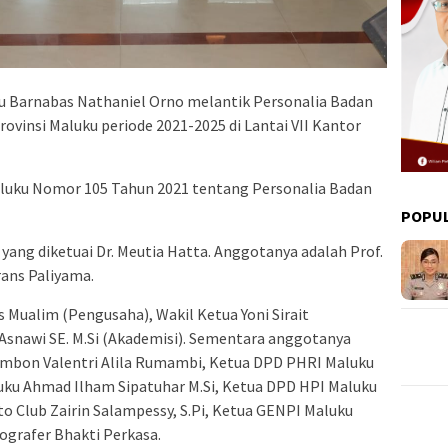
u Barnabas Nathaniel Orno melantik Personalia Badan
ovinsi Maluku periode 2021-2025 di Lantai VII Kantor
luku Nomor 105 Tahun 2021 tentang Personalia Badan
POPU
 yang diketuai Dr. Meutia Hatta. Anggotanya adalah Prof.
rans Paliyama.
Mualim (Pengusaha), Wakil Ketua Yoni Sirait
h Asnawi SE. M.Si (Akademisi). Sementara anggotanya
Ambon Valentri Alila Rumambi, Ketua DPD PHRI Maluku
uku Ahmad Ilham Sipatuhar M.Si, Ketua DPD HPI Maluku
o Club Zairin Salampessy, S.Pi, Ketua GENPI Maluku
ografer Bhakti Perkasa.