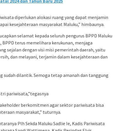
tal 2024 dan Tahun Baru 2025
isata diperlukan alokasi ruang yang dapat menjamin
pai kesejahteraan masyarakat Maluku,” himbaunya.
gucapkan selamat kepada seluruh pengurus BPPD Maluku
an, BPPD terus memelihara kerukunan, menjaga
g sejalan dengan visi misi pemerintah daerah, yaitu
bersih, dan melayani, terjamin dalam kesejahteraan dan
g sudah dilantik. Semoga tetap amanah dan tanggung
ri pariwisata,”tegasnya
takeholder berkomitmen agar sektor pariwisata bisa
teraan masyarakat,” tuturnya.
taranya Plh Sekda Maluku Sadlie Ie, Kadis Pariwisata
ahraga Sandi Wattimena, Kadis Perindag Elvis