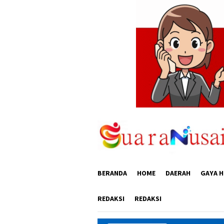
Loncat
ke
konten
BERANDA
HOME
DAERAH
GAYA H
REDAKSI
REDAKSI