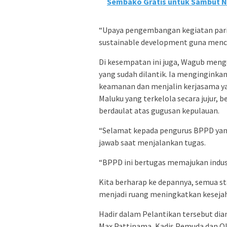
Sembako Gratis untuk Sambut Na
“Upaya pengembangan kegiatan pariw
sustainable development guna menca
Di kesempatan ini juga, Wagub men
yang sudah dilantik. Ia mengingink
keamanan dan menjalin kerjasama yan
Maluku yang terkelola secara jujur, 
berdaulat atas gugusan kepulauan.
“Selamat kepada pengurus BPPD yan
jawab saat menjalankan tugas.
“BPPD ini bertugas memajukan indust
Kita berharap ke depannya, semua s
menjadi ruang meningkatkan kesejah
Hadir dalam Pelantikan tersebut dian
Max Pattinama, Kadis Pemuda dan Ol