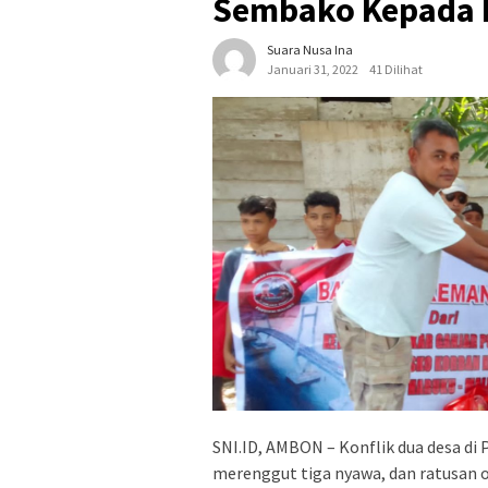
Sembako Kepada K
Suara Nusa Ina
Januari 31, 2022
41 Dilihat
SNI.ID, AMBON – Konflik dua desa d
merenggut tiga nyawa, dan ratusan