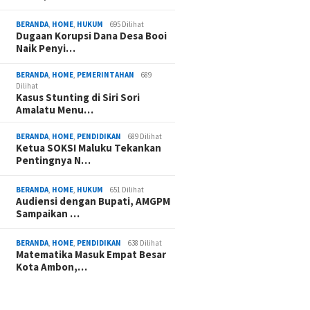
BERANDA
,
HOME
,
HUKUM
695 Dilihat
Dugaan Korupsi Dana Desa Booi
Naik Penyi…
BERANDA
,
HOME
,
PEMERINTAHAN
689
Dilihat
Kasus Stunting di Siri Sori
Amalatu Menu…
BERANDA
,
HOME
,
PENDIDIKAN
689 Dilihat
Ketua SOKSI Maluku Tekankan
Pentingnya N…
BERANDA
,
HOME
,
HUKUM
651 Dilihat
Audiensi dengan Bupati, AMGPM
Sampaikan …
BERANDA
,
HOME
,
PENDIDIKAN
638 Dilihat
Matematika Masuk Empat Besar
Kota Ambon,…