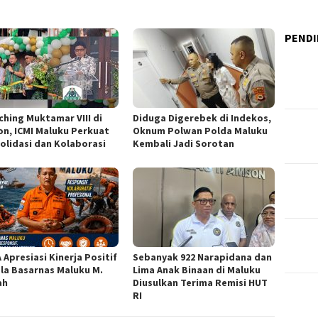
PENDI
ching Muktamar VIII di
Diduga Digerebek di Indekos,
n, ICMI Maluku Perkuat
Oknum Polwan Polda Maluku
olidasi dan Kolaborasi
Kembali Jadi Sorotan
 Apresiasi Kinerja Positif
Sebanyak 922 Narapidana dan
la Basarnas Maluku M.
Lima Anak Binaan di Maluku
ah
Diusulkan Terima Remisi HUT
RI