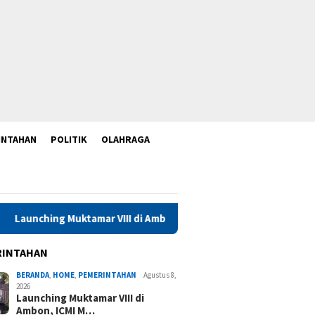
INTAHAN
POLITIK
OLAHRAGA
amar VIII di Ambon, ICMI Maluku Perkuat Konsolidasi dan Kolabor
RINTAHAN
BERANDA
,
HOME
,
PEMERINTAHAN
Agustus 8,
2026
Launching Muktamar VIII di
Ambon, ICMI M…