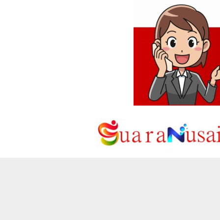
Loncat
ke
konten