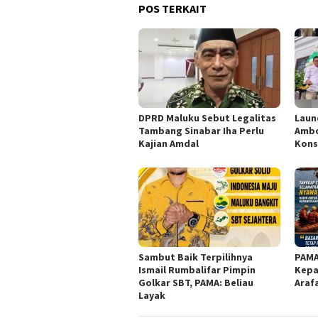
POS TERKAIT
DPRD Maluku Sebut Legalitas
Laun
Tambang Sinabar Iha Perlu
Ambo
Kajian Amdal
Kons
Sambut Baik Terpilihnya
PAMA
Ismail Rumbalifar Pimpin
Kepa
Golkar SBT, PAMA: Beliau
Araf
Layak