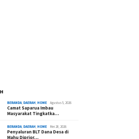
AH
BERANDA
,
DAERAH
,
HOME
Agustus 5, 2026
Camat Saparua Imbau
Masyarakat Tingkatka…
BERANDA
,
DAERAH
,
HOME
Mei 28, 2026
Penyaluran BLT Dana Desa di
Mahu Diprior…