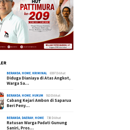
LER
BERANDA
,
HOME
,
KRIMINAL
6597 Dilihat
Diduga Dianiaya di Atas Angkot,
Warga Sa…
BERANDA
,
HOME
,
HUKUM
910 Dilihat
Cabang Kejari Ambon di Saparua
Beri Peny…
BERANDA
,
DAERAH
,
HOME
738 Dilihat
Ratusan Warga Padati Gunung
Saniri, Pros…