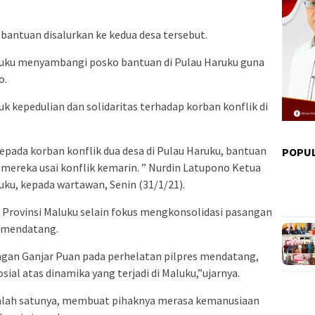
bantuan disalurkan ke kedua desa tersebut.
luku menyambangi posko bantuan di Pulau Haruku guna
o.
k kepedulian dan solidaritas terhadap korban konflik di
epada korban konflik dua desa di Pulau Haruku, bantuan
POPU
mereka usai konflik kemarin. ” Nurdin Latupono Ketua
uku, kepada wartawan, Senin (31/1/21).
 Provinsi Maluku selain fokus mengkonsolidasi pasangan
s mendatang.
ngan Ganjar Puan pada perhelatan pilpres mendatang,
sial atas dinamika yang terjadi di Maluku,”ujarnya.
i salah satunya, membuat pihaknya merasa kemanusiaan