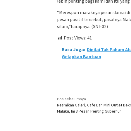
lebih penting bagi kami dan itu yan
“Merespon maraknya pesan damai di m
pesan positif tersebut, pasalnya Mal
silam,”harapnya. (SNI-02)
Post Views:
41
Baca Juga:
Dinilai Tak Paham A
Gelapkan Bantuan
Navigasi
Pos sebelumnya
Resmikan Galeri, Cafe Dan Mini Outlet De
pos
Maluku, Ini 3 Pesan Penting Gubernur