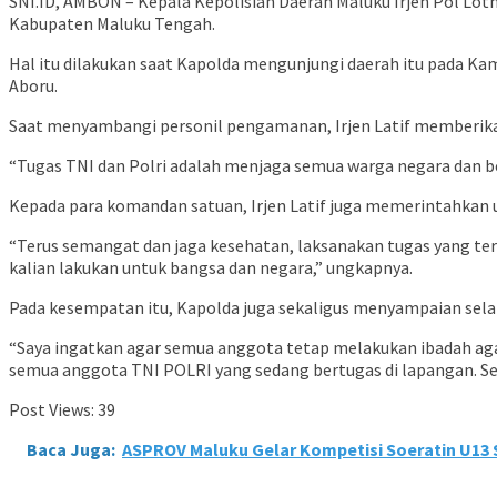
SNI.ID, AMBON – Kepala Kepolisian Daerah Maluku Irjen Pol Lot
Kabupaten Maluku Tengah.
Hal itu dilakukan saat Kapolda mengunjungi daerah itu pada Ka
Aboru.
Saat menyambangi personil pengamanan, Irjen Latif memberika
“Tugas TNI dan Polri adalah menjaga semua warga negara dan ber
Kepada para komandan satuan, Irjen Latif juga memerintahkan u
“Terus semangat dan jaga kesehatan, laksanakan tugas yang te
kalian lakukan untuk bangsa dan negara,” ungkapnya.
Pada kesempatan itu, Kapolda juga sekaligus menyampaian selam
“Saya ingatkan agar semua anggota tetap melakukan ibadah a
semua anggota TNI POLRI yang sedang bertugas di lapangan. Se
Post Views:
39
Baca Juga:
ASPROV Maluku Gelar Kompetisi Soeratin U13 