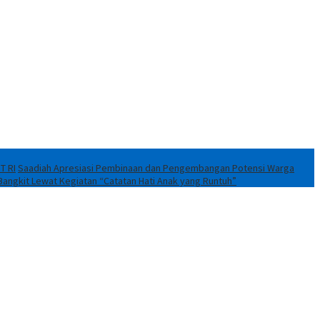
T RI
Saadiah Apresiasi Pembinaan dan Pengembangan Potensi Warga
Bangkit Lewat Kegiatan “Catatan Hati Anak yang Runtuh”