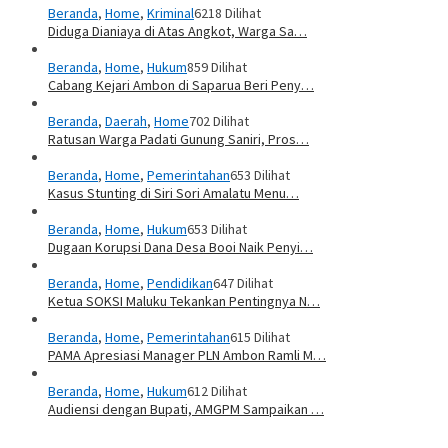
Beranda
,
Home
,
Kriminal
6218 Dilihat
Diduga Dianiaya di Atas Angkot, Warga Sa…
Beranda
,
Home
,
Hukum
859 Dilihat
Cabang Kejari Ambon di Saparua Beri Peny…
Beranda
,
Daerah
,
Home
702 Dilihat
Ratusan Warga Padati Gunung Saniri, Pros…
Beranda
,
Home
,
Pemerintahan
653 Dilihat
Kasus Stunting di Siri Sori Amalatu Menu…
Beranda
,
Home
,
Hukum
653 Dilihat
Dugaan Korupsi Dana Desa Booi Naik Penyi…
Beranda
,
Home
,
Pendidikan
647 Dilihat
Ketua SOKSI Maluku Tekankan Pentingnya N…
Beranda
,
Home
,
Pemerintahan
615 Dilihat
PAMA Apresiasi Manager PLN Ambon Ramli M…
Beranda
,
Home
,
Hukum
612 Dilihat
Audiensi dengan Bupati, AMGPM Sampaikan …