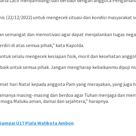
haria Latif menyambangi dan berbaur dengan anggota Pengamanan 
mis (22/12/2022) untuk mengecek situasi dan kondisi masyarakat s
n semangat dan memotivasi agar dapat menjalankan tugas negar
diri di atas semua pihak,” kata Kapolda.
ntuk selalu mengecek kesiapan fisik, moril dan kesehatan anggot
rbaik untuk semua pihak. Jangan mengharap kebaikanmu dipuji ma
at hari Natal kepada anggota Pam yang merayakan, yang juga har
gamanya masing-masing dan berdoa agar Tuhan menjaga dan mem
moga Maluku aman, damai dan sejahtera,” harapnya.
Sampai U17 Piala Walikota Ambon