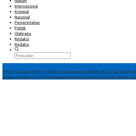
Hukum
Internasional
Kriminal
Nasional
Pemerintahan
Politik
Olahraga
Redaksi
Redaksi
Breaking News
PAMA Apresiasi Kinerja Positif Kepala Basarnas Maluku M. Arafah
Sebanyak
Binaan di Maluku
Pimpin Pembukaan Pekan Olahraga Ditjen PAS Maluku, Saad