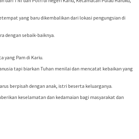
dari TNI dan Polri di negeri Kariu, Kecamatan Pulau Haruku,
etempat yang baru dikembalikan dari lokasi pengungsian di
a dengan sebaik-baiknya.
a yang Pam di Kariu.
nusia tapi biarkan Tuhan menilai dan mencatat kebaikan yang
us berpisah dengan anak, istri beserta keluarganya.
berikan keselamatan dan kedamaian bagi masyarakat dan