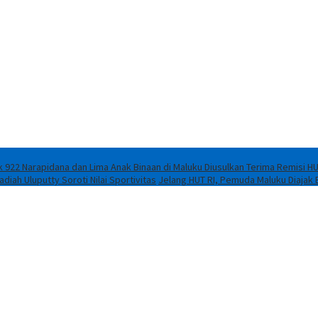
 922 Narapidana dan Lima Anak Binaan di Maluku Diusulkan Terima Remisi HU
iah Uluputty Soroti Nilai Sportivitas
Jelang HUT RI, Pemuda Maluku Diajak 