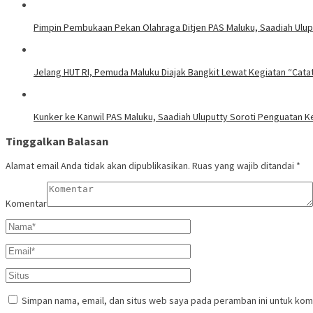
Pimpin Pembukaan Pekan Olahraga Ditjen PAS Maluku, Saadiah Uluput
Jelang HUT RI, Pemuda Maluku Diajak Bangkit Lewat Kegiatan “Cata
Kunker ke Kanwil PAS Maluku, Saadiah Uluputty Soroti Penguatan
Tinggalkan Balasan
Alamat email Anda tidak akan dipublikasikan.
Ruas yang wajib ditandai
*
Komentar
Simpan nama, email, dan situs web saya pada peramban ini untuk kom