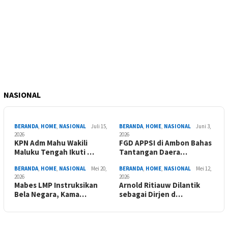
NASIONAL
BERANDA
,
HOME
,
NASIONAL
Juli 15,
BERANDA
,
HOME
,
NASIONAL
Juni 3,
2026
2026
KPN Adm Mahu Wakili
FGD APPSI di Ambon Bahas
Maluku Tengah Ikuti …
Tantangan Daera…
BERANDA
,
HOME
,
NASIONAL
Mei 20,
BERANDA
,
HOME
,
NASIONAL
Mei 12,
2026
2026
Mabes LMP Instruksikan
Arnold Ritiauw Dilantik
Bela Negara, Kama…
sebagai Dirjen d…