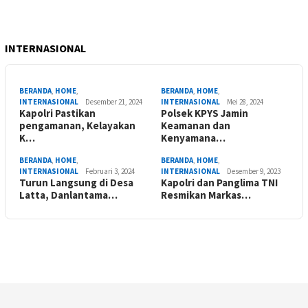
INTERNASIONAL
BERANDA
,
HOME
,
BERANDA
,
HOME
,
INTERNASIONAL
Desember 21, 2024
INTERNASIONAL
Mei 28, 2024
Kapolri Pastikan
Polsek KPYS Jamin
pengamanan, Kelayakan
Keamanan dan
K…
Kenyamana…
BERANDA
,
HOME
,
BERANDA
,
HOME
,
INTERNASIONAL
Februari 3, 2024
INTERNASIONAL
Desember 9, 2023
Turun Langsung di Desa
Kapolri dan Panglima TNI
Latta, Danlantama…
Resmikan Markas…