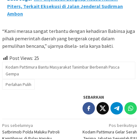
Piters, Terkait Eksekusi di Jalan Jenderal Sudirman
Ambon
“Kami merasa sangat terbantu dengan kehadiran Babinsa juga
pihak pemerintah daerah yang bergerak cepat dalam
pemulihan bencana,” ujarnya disela- sela karya bakti.
Post Views:
25
Kodam Pattimura Bantu Masyarakat Tanimbar Berbenah Pasca
Gempa
Perlahan Pulih
SEBARKAN
Navigasi
Pos sebelumnya
Pos berikutnya
Satbrimob Polda Maluku Patroli
Kodam Pattimura Gelar Serah
pos
Kamtibmas di Pulau Haruku
Terima Jabatan Sejumlah PJU