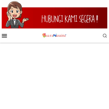
Loncat
ke
konten
Menu
Mobile