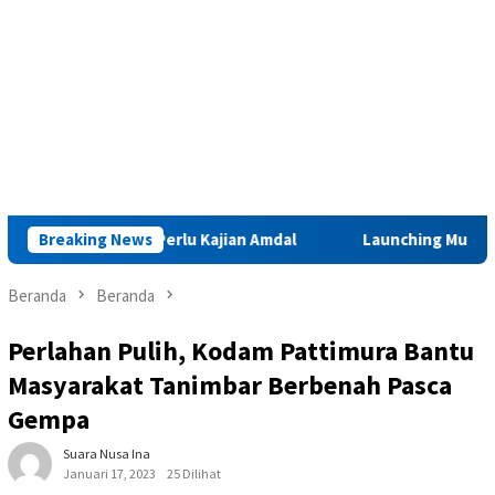
ar Iha Perlu Kajian Amdal
Breaking News
Launching Muktamar VIII di Am
Beranda
Beranda
Perlahan Pulih, Kodam Pattimura Bantu
Masyarakat Tanimbar Berbenah Pasca
Gempa
Suara Nusa Ina
Januari 17, 2023
25 Dilihat