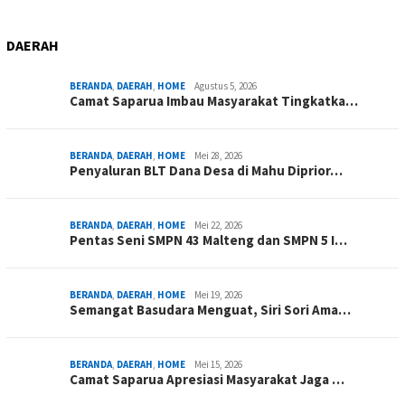
DAERAH
BERANDA
,
DAERAH
,
HOME
Agustus 5, 2026
Camat Saparua Imbau Masyarakat Tingkatka…
BERANDA
,
DAERAH
,
HOME
Mei 28, 2026
Penyaluran BLT Dana Desa di Mahu Diprior…
BERANDA
,
DAERAH
,
HOME
Mei 22, 2026
Pentas Seni SMPN 43 Malteng dan SMPN 5 I…
BERANDA
,
DAERAH
,
HOME
Mei 19, 2026
Semangat Basudara Menguat, Siri Sori Ama…
BERANDA
,
DAERAH
,
HOME
Mei 15, 2026
Camat Saparua Apresiasi Masyarakat Jaga …