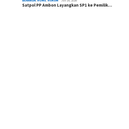
BERANDA
,
HOME
,
HUKUM
Juli 16, 2026
Satpol PP Ambon Layangkan SP1 ke Pemilik…