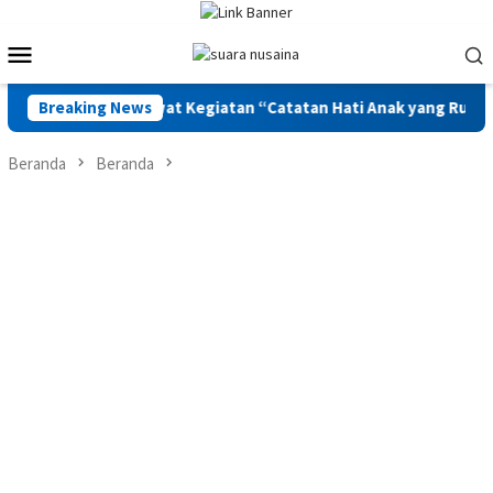
Loncat
ke
Menu
konten
Mobile
k Bangkit Lewat Kegiatan “Catatan Hati Anak yang Runtuh”
Breaking News
Beranda
Beranda