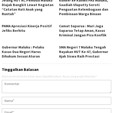
Jelang HUT RI, Pemuda Maluku
Kunker ke Kanwil PAS Maluku,
Diajak Bangkit Lewat Kegiatan
Saadiah Uluputty Soroti
“Catatan Hati Anak yang
Penguatan Kelembagaan dan
Runtuh”
Pembinaan Warga Binaan
PAMA Apresiasi Kinerja Positif
Camat Saparua : Mari Jaga
Jefiks Berhitu
Saparua Tetap Aman, Kasus
Kriminal Jangan Picu Konflik
Gubernur Maluku : Pelaku
SMA Negeri 7 Maluku Tengah
Kasus Dua Negeri Harus
Rayakan HUT Ke-67, Gubernur
Dihukum Sesuai Aturan
Ajak Siswa Raih Prestasi
Tinggalkan Balasan
Alamat email Anda tidak akan dipublikasikan.
Ruas yang wajib ditandai
*