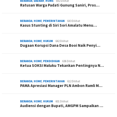
BERANDA
,
DAERAH
,
HOME
692 Dilihat
Ratusan Warga Padati Gunung Saniri, Pros…
BERANDA
,
HOME
,
PEMERINTAHAN
643 Dilihat
Kasus Stunting di Siri Sori Amalatu Menu…
BERANDA
,
HOME
,
HUKUM
642 Dilihat
Dugaan Korupsi Dana Desa Booi Naik Penyi…
BERANDA
,
HOME
,
PENDIDIKAN
636 Dilihat
Ketua SOKSI Maluku Tekankan Pentingnya N…
BERANDA
,
HOME
,
PEMERINTAHAN
612 Dilihat
PAMA Apresiasi Manager PLN Ambon Ramli M…
BERANDA
,
HOME
,
HUKUM
601 Dilihat
Audiensi dengan Bupati, AMGPM Sampaikan …