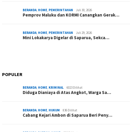
BERANDA
,
HOME
,
PEMERINTAHAN
Juli 30, 2026
Pemprov Maluku dan KORMI Canangkan Gerak…
BERANDA
,
HOME
,
PEMERINTAHAN
Juli 29, 2026
Mini Lokakarya Digelar di Saparua, Sekca…
POPULER
BERANDA
,
HOME
,
KRIMINAL
6023 Dilihat
Diduga Dianiaya di Atas Angkot, Warga Sa…
BERANDA
,
HOME
,
HUKUM
836 Dilihat
Cabang Kejari Ambon di Saparua Beri Peny…