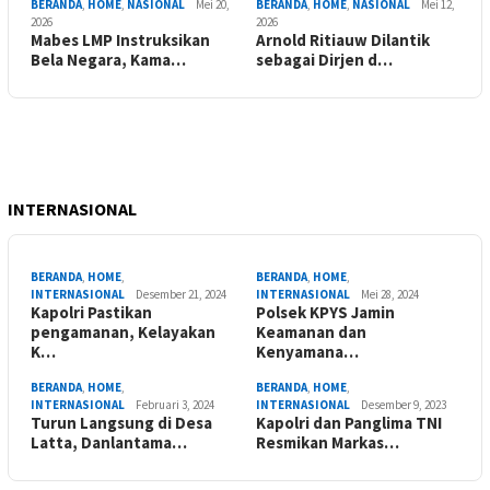
BERANDA
,
HOME
,
NASIONAL
Mei 20,
BERANDA
,
HOME
,
NASIONAL
Mei 12,
2026
2026
Mabes LMP Instruksikan
Arnold Ritiauw Dilantik
Bela Negara, Kama…
sebagai Dirjen d…
INTERNASIONAL
BERANDA
,
HOME
,
BERANDA
,
HOME
,
INTERNASIONAL
Desember 21, 2024
INTERNASIONAL
Mei 28, 2024
Kapolri Pastikan
Polsek KPYS Jamin
pengamanan, Kelayakan
Keamanan dan
K…
Kenyamana…
BERANDA
,
HOME
,
BERANDA
,
HOME
,
INTERNASIONAL
Februari 3, 2024
INTERNASIONAL
Desember 9, 2023
Turun Langsung di Desa
Kapolri dan Panglima TNI
Latta, Danlantama…
Resmikan Markas…