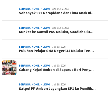
BERANDA
,
HOME
,
HUKUM
Agustus 7, 2026
Sebanyak 922 Narapidana dan Lima Anak Bi…
BERANDA
,
HOME
,
HUKUM
Agustus 6, 2026
Kunker ke Kanwil PAS Maluku, Saadiah Ulu…
BERANDA
,
HOME
,
HUKUM
Juli 30, 2026
Puluhan Pelajar SMA Negeri 34 Maluku Ten…
BERANDA
,
HOME
,
HUKUM
Juli 30, 2026
Cabang Kejari Ambon di Saparua Beri Peny…
BERANDA
,
HOME
,
HUKUM
Juli 16, 2026
Satpol PP Ambon Layangkan SP1 ke Pemilik…