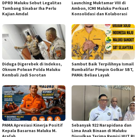
DPRD Maluku Sebut Legalitas
Launching Muktamar VIII di
Tambang Sinabar Iha Perlu
Ambon, ICMI Maluku Perkuat
Kajian Amdal
Konsolidasi dan Kolaborasi
Diduga Digerebek di Indekos,
Sambut Baik Terpilihnya Ismail
Oknum Polwan Polda Maluku
Rumbalifar Pimpin Golkar SBT,
Kembali Jadi Sorotan
PAMA: Beliau Layak
PAMA Apresiasi Kinerja Positif
Sebanyak 922 Narapidana dan
Kepala Basarnas Maluku M.
Lima Anak Binaan di Maluku
Arafah
Diusulkan Terima Remisi HUT RI