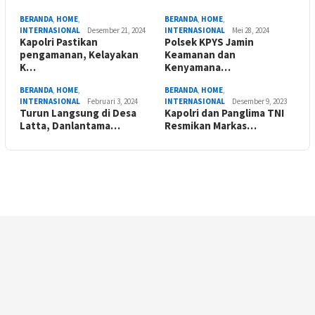
BERANDA
,
HOME
,
BERANDA
,
HOME
,
INTERNASIONAL
Desember 21, 2024
INTERNASIONAL
Mei 28, 2024
Kapolri Pastikan
Polsek KPYS Jamin
pengamanan, Kelayakan
Keamanan dan
K…
Kenyamana…
BERANDA
,
HOME
,
BERANDA
,
HOME
,
INTERNASIONAL
Februari 3, 2024
INTERNASIONAL
Desember 9, 2023
Turun Langsung di Desa
Kapolri dan Panglima TNI
Latta, Danlantama…
Resmikan Markas…