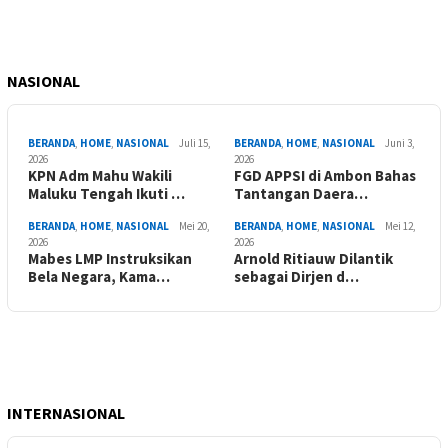
NASIONAL
BERANDA
,
HOME
,
NASIONAL
Juli 15,
BERANDA
,
HOME
,
NASIONAL
Juni 3,
2026
2026
KPN Adm Mahu Wakili
FGD APPSI di Ambon Bahas
Maluku Tengah Ikuti …
Tantangan Daera…
BERANDA
,
HOME
,
NASIONAL
Mei 20,
BERANDA
,
HOME
,
NASIONAL
Mei 12,
2026
2026
Mabes LMP Instruksikan
Arnold Ritiauw Dilantik
Bela Negara, Kama…
sebagai Dirjen d…
INTERNASIONAL