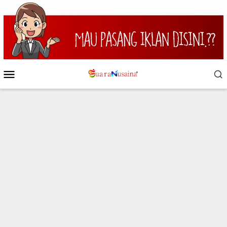
Loncat
ke
konten
Menu
Mobile