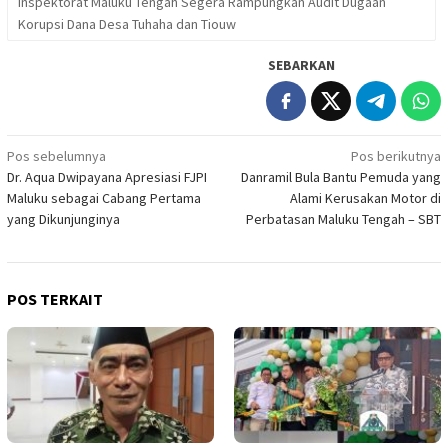
Inspektorat Maluku Tengah Segera Rampungkan Audit Dugaan
Korupsi Dana Desa Tuhaha dan Tiouw
SEBARKAN
Navigasi
Pos sebelumnya
Pos berikutnya
Dr. Aqua Dwipayana Apresiasi FJPI
Danramil Bula Bantu Pemuda yang
pos
Maluku sebagai Cabang Pertama
Alami Kerusakan Motor di
yang Dikunjunginya
Perbatasan Maluku Tengah – SBT
POS TERKAIT