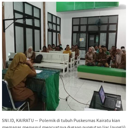
SNI.ID, KAIRATU — Polemik di tubuh Puskesmas Kairatu kian
memanas menyusul mencuatnya dugaan pungutan liar (pungli)