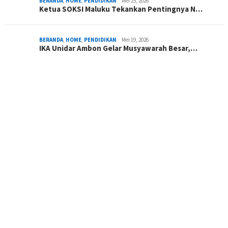
BERANDA
,
HOME
,
PENDIDIKAN
Mei 25, 2026
Ketua SOKSI Maluku Tekankan Pentingnya N…
BERANDA
,
HOME
,
PENDIDIKAN
Mei 19, 2026
IKA Unidar Ambon Gelar Musyawarah Besar,…