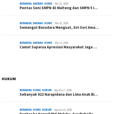
BERANDA
,
DAERAH
,
HOME
Mei 22, 2026
Pentas Seni SMPN 43 Malteng dan SMPN 5 I…
BERANDA
,
DAERAH
,
HOME
Mei 19, 2026
Semangat Basudara Menguat, Siri Sori Ama…
BERANDA
,
DAERAH
,
HOME
Mei 15, 2026
Camat Saparua Apresiasi Masyarakat Jaga …
HUKUM
BERANDA
,
HOME
,
HUKUM
Agustus 7, 2026
Sebanyak 922 Narapidana dan Lima Anak Bi…
BERANDA
,
HOME
,
HUKUM
Agustus 6, 2026
Kunker ke Kanwil PAS Maluku, Saadiah Ulu…