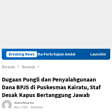
g Sinabar Iha Perlu Kajian Amdal
Breaking News
Launching Muktamar VII
Beranda
Beranda
Dugaan Pungli dan Penyalahgunaan
Dana BPJS di Puskesmas Kairatu, Staf
Desak Kapus Bertanggung Jawab
Suara Nusa Ina
Mei 7, 2025
59 Dilihat