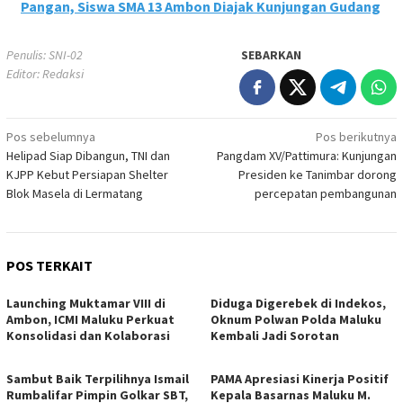
Pangan, Siswa SMA 13 Ambon Diajak Kunjungan Gudang
Penulis: SNI-02
SEBARKAN
Editor: Redaksi
Navigasi
Pos sebelumnya
Pos berikutnya
Helipad Siap Dibangun, TNI dan
Pangdam XV/Pattimura: Kunjungan
pos
KJPP Kebut Persiapan Shelter
Presiden ke Tanimbar dorong
Blok Masela di Lermatang
percepatan pembangunan
POS TERKAIT
Launching Muktamar VIII di
Diduga Digerebek di Indekos,
Ambon, ICMI Maluku Perkuat
Oknum Polwan Polda Maluku
Konsolidasi dan Kolaborasi
Kembali Jadi Sorotan
Sambut Baik Terpilihnya Ismail
PAMA Apresiasi Kinerja Positif
Rumbalifar Pimpin Golkar SBT,
Kepala Basarnas Maluku M.