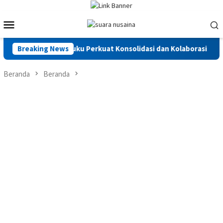
Loncat
ke
Menu
konten
Mobile
mbon, ICMI Maluku Perkuat Konsolidasi dan Kolaborasi
Breaking News
Did
Beranda
Beranda