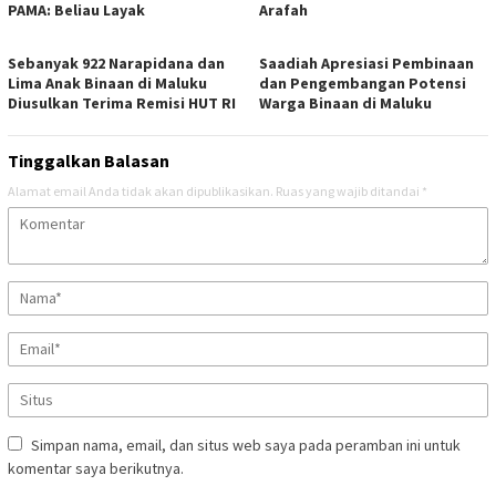
PAMA: Beliau Layak
Arafah
Sebanyak 922 Narapidana dan
Saadiah Apresiasi Pembinaan
Lima Anak Binaan di Maluku
dan Pengembangan Potensi
Diusulkan Terima Remisi HUT RI
Warga Binaan di Maluku
Tinggalkan Balasan
Alamat email Anda tidak akan dipublikasikan.
Ruas yang wajib ditandai
*
Simpan nama, email, dan situs web saya pada peramban ini untuk
komentar saya berikutnya.