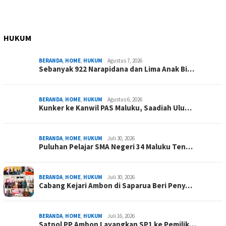
HUKUM
BERANDA
,
HOME
,
HUKUM
Agustus 7, 2026
Sebanyak 922 Narapidana dan Lima Anak Bi…
BERANDA
,
HOME
,
HUKUM
Agustus 6, 2026
Kunker ke Kanwil PAS Maluku, Saadiah Ulu…
BERANDA
,
HOME
,
HUKUM
Juli 30, 2026
Puluhan Pelajar SMA Negeri 34 Maluku Ten…
BERANDA
,
HOME
,
HUKUM
Juli 30, 2026
Cabang Kejari Ambon di Saparua Beri Peny…
BERANDA
,
HOME
,
HUKUM
Juli 16, 2026
Satpol PP Ambon Layangkan SP1 ke Pemilik…