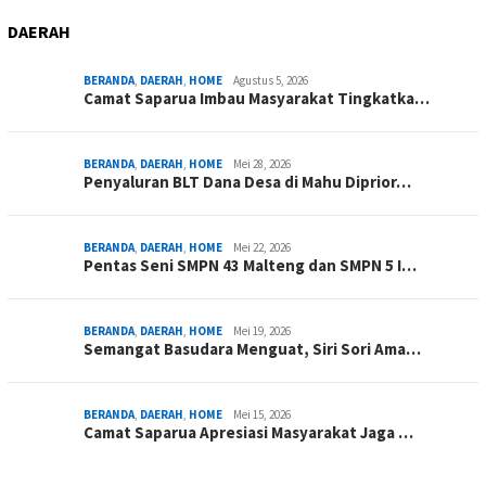
DAERAH
BERANDA
,
DAERAH
,
HOME
Agustus 5, 2026
Camat Saparua Imbau Masyarakat Tingkatka…
BERANDA
,
DAERAH
,
HOME
Mei 28, 2026
Penyaluran BLT Dana Desa di Mahu Diprior…
BERANDA
,
DAERAH
,
HOME
Mei 22, 2026
Pentas Seni SMPN 43 Malteng dan SMPN 5 I…
BERANDA
,
DAERAH
,
HOME
Mei 19, 2026
Semangat Basudara Menguat, Siri Sori Ama…
BERANDA
,
DAERAH
,
HOME
Mei 15, 2026
Camat Saparua Apresiasi Masyarakat Jaga …