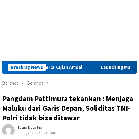
bar Iha Perlu Kajian Amdal
Breaking News
Launching Muktamar VIII di A
Beranda
Beranda
Pangdam Pattimura tekankan : Menjaga
Maluku dari Garis Depan, Soliditas TNI-
Polri tidak bisa ditawar
Suara Nusa Ina
Juli 1, 2026
212 Dilihat