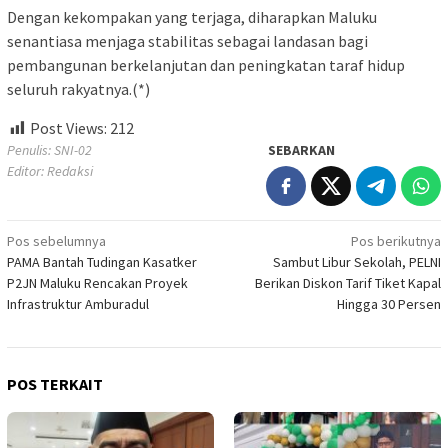
Dengan kekompakan yang terjaga, diharapkan Maluku
senantiasa menjaga stabilitas sebagai landasan bagi
pembangunan berkelanjutan dan peningkatan taraf hidup
seluruh rakyatnya.(*)
Post Views:
212
Penulis: SNI-02
SEBARKAN
Editor: Redaksi
Navigasi
Pos sebelumnya
Pos berikutnya
PAMA Bantah Tudingan Kasatker
Sambut Libur Sekolah, PELNI
pos
P2JN Maluku Rencakan Proyek
Berikan Diskon Tarif Tiket Kapal
Infrastruktur Amburadul
Hingga 30 Persen
POS TERKAIT