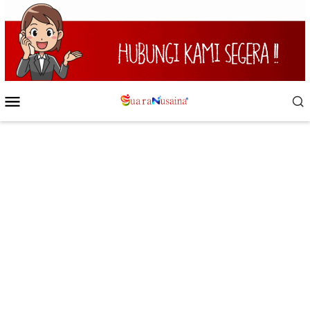
Loncat
ke
konten
Menu
Mobile