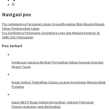
Navigasi pos
Pos sebelumnya
Persiapan Lokasi Groundbreaking Blok Masela Masuki
Tahap Pembersihan Lahan
Pos berikutnya
Pemenang Sayembara Logo dan Maskot Kongres XL
GMKI 2027 Ditetapkan
Pos terkait
Kejaksaan Saparua Berikan Penyuluhan Hukum kepada Aparatur
Negeri Tiouw
Rutan Ambon Tingkatkan Status Layanan Kesehatan Menuju Klinik
Pratama
Dapur BESTI Rutan Ambon Diresmikan, Dukung Pelayanan
Pemasyarakatan yang Berkualitas