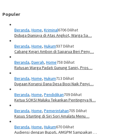
Populer
Beranda
,
Home
,
Kriminal
6706 Dilihat
Diduga Dianiaya di Atas Angkot, Warga Sa…
Beranda
,
Home
,
Hukum
937 Dilihat
Cabang Kejari Ambon di Saparua Beri Peny…
Beranda
,
Daerah
,
Home
758 Dilihat
Ratusan Warga Padati Gunung Saniri, Pros…
Beranda
,
Home
,
Hukum
713 Dilihat
Dugaan Korupsi Dana Desa Booi Naik Penyi…
Beranda
,
Home
,
Pendidikan
709 Dilihat
Ketua SOKSI Maluku Tekankan Pentingnya N…
Beranda
,
Home
,
Pemerintahan
705 Dilihat
Kasus Stunting di Siri Sori Amalatu Menu…
Beranda
,
Home
,
Hukum
670 Dilihat
Audiensi dengan Bupati, AMGPM Sampaikan …