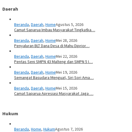
Daerah
Beranda
,
Daerah
,
Home
Agustus 5, 2026
Camat Saparua Imbau Masyarakat Tingkatka…
Beranda
,
Daerah
,
Home
Mei 28, 2026
Penyaluran BLT Dana Desa di Mahu Diprior…
Beranda
,
Daerah
,
Home
Mei 22, 2026
Pentas Seni SMPN 43 Malteng dan SMPN 5 I…
Beranda
,
Daerah
,
Home
Mei 19, 2026
Semangat Basudara Menguat, Siri Sori Ama…
Beranda
,
Daerah
,
Home
Mei 15, 2026
Camat Saparua Apresiasi Masyarakat Jaga …
Hukum
Beranda
,
Home
,
Hukum
Agustus 7, 2026