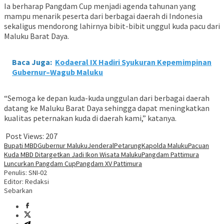
Ia berharap Pangdam Cup menjadi agenda tahunan yang
mampu menarik peserta dari berbagai daerah di Indonesia
sekaligus mendorong lahirnya bibit-bibit unggul kuda pacu dari
Maluku Barat Daya.
Baca Juga:
Kodaeral IX Hadiri Syukuran Kepemimpinan
Gubernur–Wagub Maluku
“Semoga ke depan kuda-kuda unggulan dari berbagai daerah
datang ke Maluku Barat Daya sehingga dapat meningkatkan
kualitas peternakan kuda di daerah kami,” katanya.
Post Views:
207
Bupati MBD
Gubernur Maluku
JenderalPetarung
Kapolda Maluku
Pacuan
Kuda MBD Ditargetkan Jadi Ikon Wisata Maluku
Pangdam Pattimura
Luncurkan Pangdam Cup
Pangdam XV Pattimura
Penulis: SNI-02
Editor: Redaksi
Sebarkan