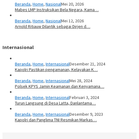
Beranda
,
Home
,
Nasional
Mei 20, 2026
Mabes LMP Instruksikan Bela Negara, Kama…
Beranda
,
Home
,
Nasional
Mei 12, 2026
Arnold Ritiauw Dilantik sebagai Dirjen d…
Internasional
Beranda
,
Home
,
Internasional
Desember 21, 2024
Kapolri Pastikan pengamanan, Kelayakan K…
Beranda
,
Home
,
Internasional
Mei 28, 2024
Polsek KPYS Jamin Keamanan dan Kenyamana…
Beranda
,
Home
,
Internasional
Februari 3, 2024
Turun Langsung di Desa Latta, Danlantama…
Beranda
,
Home
,
Internasional
Desember 9, 2023
Kapolri dan Panglima TNI Resmikan Markas…