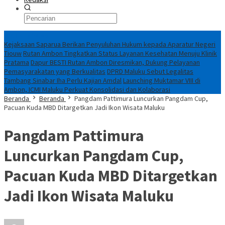
Breaking News
Kejaksaan Saparua Berikan Penyuluhan Hukum kepada Aparatur Negeri
Tiouw
Rutan Ambon Tingkatkan Status Layanan Kesehatan Menuju Klinik
Pratama
Dapur BESTI Rutan Ambon Diresmikan, Dukung Pelayanan
Pemasyarakatan yang Berkualitas
DPRD Maluku Sebut Legalitas
Tambang Sinabar Iha Perlu Kajian Amdal
Launching Muktamar VIII di
Ambon, ICMI Maluku Perkuat Konsolidasi dan Kolaborasi
Beranda
Beranda
Pangdam Pattimura Luncurkan Pangdam Cup,
Pacuan Kuda MBD Ditargetkan Jadi Ikon Wisata Maluku
Pangdam Pattimura
Luncurkan Pangdam Cup,
Pacuan Kuda MBD Ditargetkan
Jadi Ikon Wisata Maluku