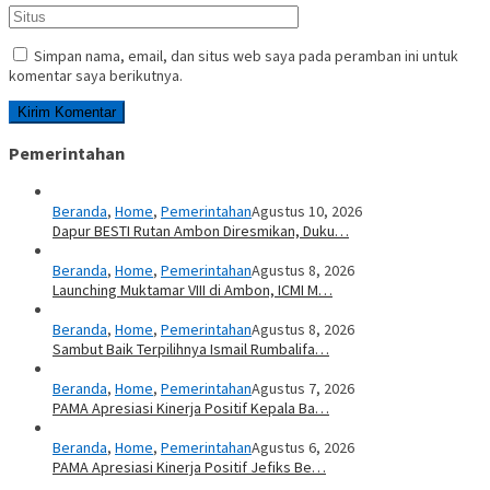
Simpan nama, email, dan situs web saya pada peramban ini untuk
komentar saya berikutnya.
Pemerintahan
Beranda
,
Home
,
Pemerintahan
Agustus 10, 2026
Dapur BESTI Rutan Ambon Diresmikan, Duku…
Beranda
,
Home
,
Pemerintahan
Agustus 8, 2026
Launching Muktamar VIII di Ambon, ICMI M…
Beranda
,
Home
,
Pemerintahan
Agustus 8, 2026
Sambut Baik Terpilihnya Ismail Rumbalifa…
Beranda
,
Home
,
Pemerintahan
Agustus 7, 2026
PAMA Apresiasi Kinerja Positif Kepala Ba…
Beranda
,
Home
,
Pemerintahan
Agustus 6, 2026
PAMA Apresiasi Kinerja Positif Jefiks Be…