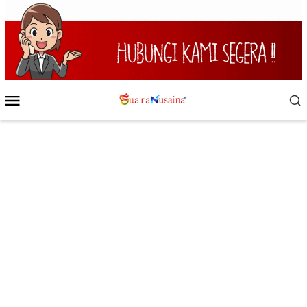
Loncat
ke
konten
Menu
Mobile