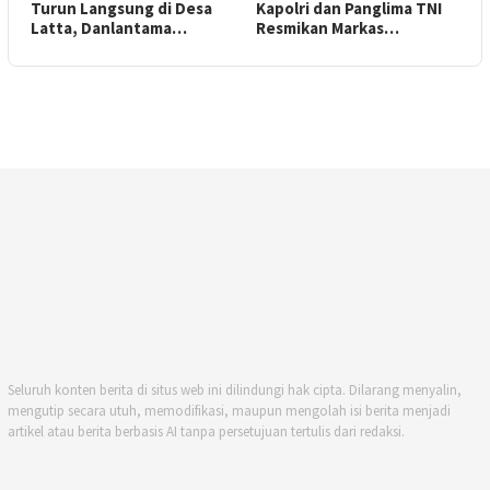
Turun Langsung di Desa
Kapolri dan Panglima TNI
Latta, Danlantama…
Resmikan Markas…
Seluruh konten berita di situs web ini dilindungi hak cipta. Dilarang menyalin,
mengutip secara utuh, memodifikasi, maupun mengolah isi berita menjadi
artikel atau berita berbasis AI tanpa persetujuan tertulis dari redaksi.