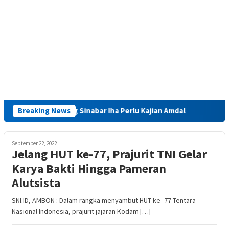
alitas Tambang Sinabar Iha Perlu Kajian Amdal
Breaking News
Launching
September 22, 2022
Jelang HUT ke-77, Prajurit TNI Gelar
Karya Bakti Hingga Pameran
Alutsista
SNI.ID, AMBON : Dalam rangka menyambut HUT ke- 77 Tentara
Nasional Indonesia, prajurit jajaran Kodam […]