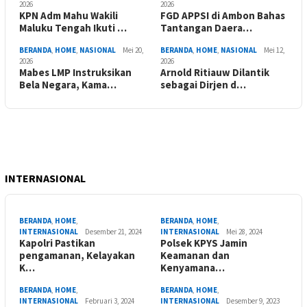
2026
2026
KPN Adm Mahu Wakili
FGD APPSI di Ambon Bahas
Maluku Tengah Ikuti …
Tantangan Daera…
BERANDA
,
HOME
,
NASIONAL
Mei 20,
BERANDA
,
HOME
,
NASIONAL
Mei 12,
2026
2026
Mabes LMP Instruksikan
Arnold Ritiauw Dilantik
Bela Negara, Kama…
sebagai Dirjen d…
INTERNASIONAL
BERANDA
,
HOME
,
BERANDA
,
HOME
,
INTERNASIONAL
Desember 21, 2024
INTERNASIONAL
Mei 28, 2024
Kapolri Pastikan
Polsek KPYS Jamin
pengamanan, Kelayakan
Keamanan dan
K…
Kenyamana…
BERANDA
,
HOME
,
BERANDA
,
HOME
,
INTERNASIONAL
Februari 3, 2024
INTERNASIONAL
Desember 9, 2023