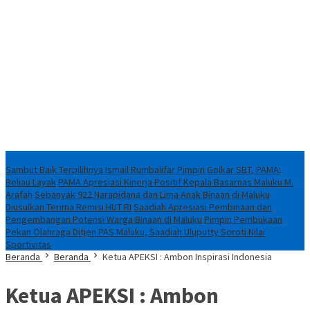
Breaking News
Sambut Baik Terpilihnya Ismail Rumbalifar Pimpin Golkar SBT, PAMA:
Beliau Layak
PAMA Apresiasi Kinerja Positif Kepala Basarnas Maluku M.
Arafah
Sebanyak 922 Narapidana dan Lima Anak Binaan di Maluku
Diusulkan Terima Remisi HUT RI
Saadiah Apresiasi Pembinaan dan
Pengembangan Potensi Warga Binaan di Maluku
Pimpin Pembukaan
Pekan Olahraga Ditjen PAS Maluku, Saadiah Uluputty Soroti Nilai
Sportivitas
Beranda
Beranda
Ketua APEKSI : Ambon Inspirasi Indonesia
Ketua APEKSI : Ambon