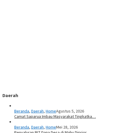
Daerah
Beranda
,
Daerah
,
Home
Agustus 5, 2026
Camat Saparua Imbau Masyarakat Tingkatka…
Beranda
,
Daerah
,
Home
Mei 28, 2026
Penyaluran BLT Dana Desa di Mahu Diprior…