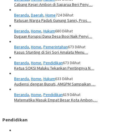
Cabang Kejari Ambon di Saparua Beri Peny…
Beranda
,
Daerah
,
Home
724 Dilihat
Ratusan Warga Padati Gunung Saniri, Pros…
Beranda
,
Home
,
Hukum
680 Dilihat
Dugaan Korupsi Dana Desa Booi Naik Penyi…
Beranda
,
Home
,
Pemerintahan
673 Dilihat
Kasus Stunting di Siri Sori Amalatu Menu…
Beranda
,
Home
,
Pendidikan
673 Dilihat
Ketua SOKSI Maluku Tekankan Pentingnya N…
Beranda
,
Home
,
Hukum
633 Dilihat
Audiensi dengan Bupati, AMGPM Sampaikan …
Beranda
,
Home
,
Pendidikan
619 Dilihat
Matematika Masuk Empat Besar Kota Ambon,…
Pendidikan