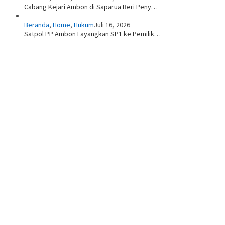
Cabang Kejari Ambon di Saparua Beri Peny…
Beranda
,
Home
,
Hukum
Juli 16, 2026
Satpol PP Ambon Layangkan SP1 ke Pemilik…