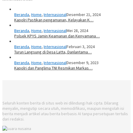
Beranda
,
Home
,
Internasional
Desember 21, 2024
Kapolri Pastikan pengamanan, Kelayakan K…
Beranda
,
Home
,
Internasional
Mei 28, 2024
Polsek KPYS Jamin Keamanan dan Kenyamana…
Beranda
,
Home
,
Internasional
Februari 3, 2024
Turun Langsung di Desa Latta, Danlantama…
Beranda
,
Home
,
Internasional
Desember 9, 2023
Kapolri dan Panglima TNI Resmikan Markas…
Seluruh konten berita di situs web ini dilindungi hak cipta. Dilarang
menyalin, mengutip secara utuh, memodifikasi, maupun mengolah isi
berita menjadi artikel atau berita berbasis AI tanpa persetujuan tertulis
dari redaksi.