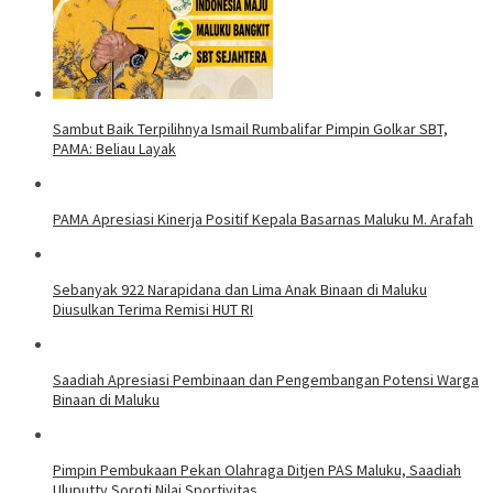
Sambut Baik Terpilihnya Ismail Rumbalifar Pimpin Golkar SBT,
PAMA: Beliau Layak
PAMA Apresiasi Kinerja Positif Kepala Basarnas Maluku M. Arafah
Sebanyak 922 Narapidana dan Lima Anak Binaan di Maluku
Diusulkan Terima Remisi HUT RI
Saadiah Apresiasi Pembinaan dan Pengembangan Potensi Warga
Binaan di Maluku
Pimpin Pembukaan Pekan Olahraga Ditjen PAS Maluku, Saadiah
Uluputty Soroti Nilai Sportivitas