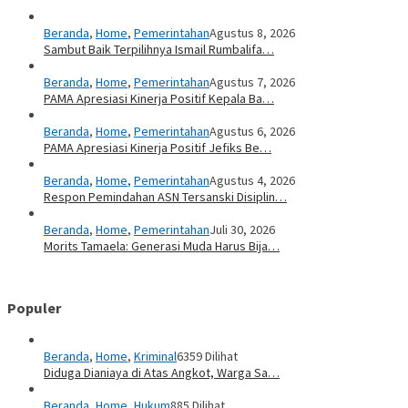
Beranda
,
Home
,
Pemerintahan
Agustus 8, 2026
Sambut Baik Terpilihnya Ismail Rumbalifa…
Beranda
,
Home
,
Pemerintahan
Agustus 7, 2026
PAMA Apresiasi Kinerja Positif Kepala Ba…
Beranda
,
Home
,
Pemerintahan
Agustus 6, 2026
PAMA Apresiasi Kinerja Positif Jefiks Be…
Beranda
,
Home
,
Pemerintahan
Agustus 4, 2026
Respon Pemindahan ASN Tersanski Disiplin…
Beranda
,
Home
,
Pemerintahan
Juli 30, 2026
Morits Tamaela: Generasi Muda Harus Bija…
Populer
Beranda
,
Home
,
Kriminal
6359 Dilihat
Diduga Dianiaya di Atas Angkot, Warga Sa…
Beranda
,
Home
,
Hukum
885 Dilihat