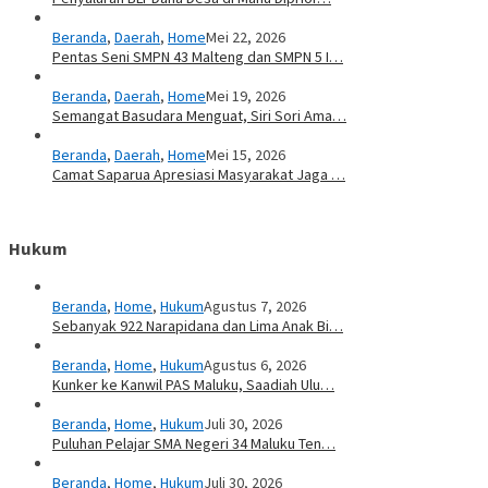
Beranda
,
Daerah
,
Home
Mei 22, 2026
Pentas Seni SMPN 43 Malteng dan SMPN 5 I…
Beranda
,
Daerah
,
Home
Mei 19, 2026
Semangat Basudara Menguat, Siri Sori Ama…
Beranda
,
Daerah
,
Home
Mei 15, 2026
Camat Saparua Apresiasi Masyarakat Jaga …
Hukum
Beranda
,
Home
,
Hukum
Agustus 7, 2026
Sebanyak 922 Narapidana dan Lima Anak Bi…
Beranda
,
Home
,
Hukum
Agustus 6, 2026
Kunker ke Kanwil PAS Maluku, Saadiah Ulu…
Beranda
,
Home
,
Hukum
Juli 30, 2026
Puluhan Pelajar SMA Negeri 34 Maluku Ten…
Beranda
,
Home
,
Hukum
Juli 30, 2026