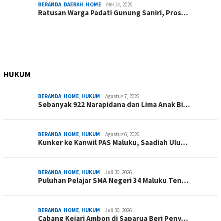
BERANDA
,
DAERAH
,
HOME
Mei 14, 2026
Ratusan Warga Padati Gunung Saniri, Pros…
HUKUM
BERANDA
,
HOME
,
HUKUM
Agustus 7, 2026
Sebanyak 922 Narapidana dan Lima Anak Bi…
BERANDA
,
HOME
,
HUKUM
Agustus 6, 2026
Kunker ke Kanwil PAS Maluku, Saadiah Ulu…
BERANDA
,
HOME
,
HUKUM
Juli 30, 2026
Puluhan Pelajar SMA Negeri 34 Maluku Ten…
BERANDA
,
HOME
,
HUKUM
Juli 30, 2026
Cabang Kejari Ambon di Saparua Beri Peny…