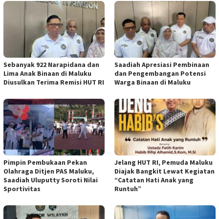
Sebanyak 922 Narapidana dan
Saadiah Apresiasi Pembinaan
Lima Anak Binaan di Maluku
dan Pengembangan Potensi
Diusulkan Terima Remisi HUT RI
Warga Binaan di Maluku
Pimpin Pembukaan Pekan
Jelang HUT RI, Pemuda Maluku
Olahraga Ditjen PAS Maluku,
Diajak Bangkit Lewat Kegiatan
Saadiah Uluputty Soroti Nilai
“Catatan Hati Anak yang
Sportivitas
Runtuh”