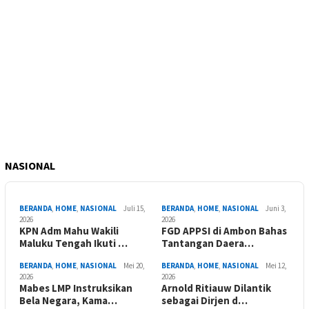
NASIONAL
BERANDA
,
HOME
,
NASIONAL
Juli 15,
BERANDA
,
HOME
,
NASIONAL
Juni 3,
2026
2026
KPN Adm Mahu Wakili
FGD APPSI di Ambon Bahas
Maluku Tengah Ikuti …
Tantangan Daera…
BERANDA
,
HOME
,
NASIONAL
Mei 20,
BERANDA
,
HOME
,
NASIONAL
Mei 12,
2026
2026
Mabes LMP Instruksikan
Arnold Ritiauw Dilantik
Bela Negara, Kama…
sebagai Dirjen d…