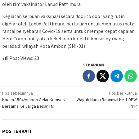
oleh tim vaksinator Lanud Pattimura.
Kegiatan serbuan vaksinasi secara door to door yang rutin
digelar oleh Lanud Pattimura, bertujuan untuk memutus mata
rantai penyebaran Covid-19 serta untuk mempercepat capaian
Herd Community atau kekebalan kolektif khususnya yang
berada di wilayah Kota Ambon.(SNI-01)
Post Views:
23
SEBARKAN
Navigasi
Pos sebelumnya
Pos berikutnya
Kodim 1504/Ambon Gelar Komsos
Wagub Hadiri Rapimwil Ke-1 DPW
pos
Bersama Keluarga Besar TNI
PPP
POS TERKAIT