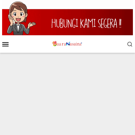
Loncat
ke
konten
Menu
Mobile