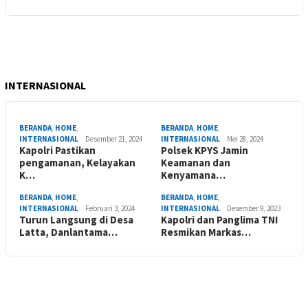
INTERNASIONAL
BERANDA
,
HOME
,
BERANDA
,
HOME
,
INTERNASIONAL
Desember 21, 2024
INTERNASIONAL
Mei 28, 2024
Kapolri Pastikan
Polsek KPYS Jamin
pengamanan, Kelayakan
Keamanan dan
K…
Kenyamana…
BERANDA
,
HOME
,
BERANDA
,
HOME
,
INTERNASIONAL
Februari 3, 2024
INTERNASIONAL
Desember 9, 2023
Turun Langsung di Desa
Kapolri dan Panglima TNI
Latta, Danlantama…
Resmikan Markas…