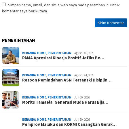
Simpan nama, email, dan situs web saya pada peramban ini untuk
komentar saya berikutnya.
PEMERINTAHAN
BERANDA
,
HOME
,
PEMERINTAHAN
Agustus 6, 2026
PAMA Apresiasi Kinerja Positif Jefiks Be…
BERANDA
,
HOME
,
PEMERINTAHAN
Agustus 4, 2026
Respon Pemindahan ASN Tersanski Disiplin…
BERANDA
,
HOME
,
PEMERINTAHAN
Juli 30, 2026
Morits Tamaela: Generasi Muda Harus Bija…
BERANDA
,
HOME
,
PEMERINTAHAN
Juli 30, 2026
Pemprov Maluku dan KORMI Canangkan Gerak…