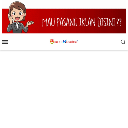
Loncat
ke
konten
Menu
Mobile