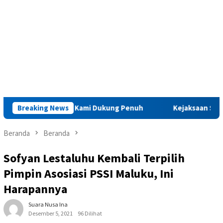
 MMU, PAMA: Kami Dukung Penuh
Breaking News
Kejaksaan Saparua Berik
Beranda
Beranda
Sofyan Lestaluhu Kembali Terpilih
Pimpin Asosiasi PSSI Maluku, Ini
Harapannya
Suara Nusa Ina
Desember 5, 2021
96 Dilihat