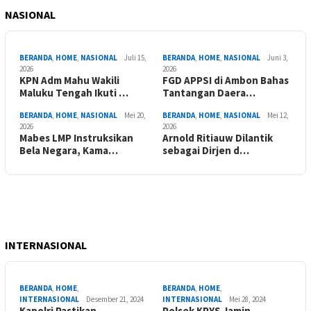
NASIONAL
BERANDA
,
HOME
,
NASIONAL
Juli 15,
BERANDA
,
HOME
,
NASIONAL
Juni 3,
2026
2026
KPN Adm Mahu Wakili
FGD APPSI di Ambon Bahas
Maluku Tengah Ikuti …
Tantangan Daera…
BERANDA
,
HOME
,
NASIONAL
Mei 20,
BERANDA
,
HOME
,
NASIONAL
Mei 12,
2026
2026
Mabes LMP Instruksikan
Arnold Ritiauw Dilantik
Bela Negara, Kama…
sebagai Dirjen d…
INTERNASIONAL
BERANDA
,
HOME
,
BERANDA
,
HOME
,
INTERNASIONAL
Desember 21, 2024
INTERNASIONAL
Mei 28, 2024
Kapolri Pastikan
Polsek KPYS Jamin