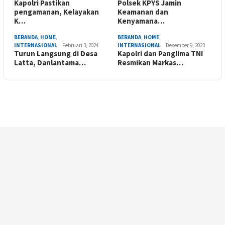
Kapolri Pastikan
Polsek KPYS Jamin
pengamanan, Kelayakan
Keamanan dan
K…
Kenyamana…
BERANDA
,
HOME
,
BERANDA
,
HOME
,
INTERNASIONAL
Februari 3, 2024
INTERNASIONAL
Desember 9, 2023
Turun Langsung di Desa
Kapolri dan Panglima TNI
Latta, Danlantama…
Resmikan Markas…