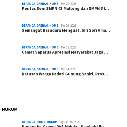
BERANDA
,
DAERAH
,
HOME
Mei 22, 2026
Pentas Seni SMPN 43 Malteng dan SMPN 5 I…
BERANDA
,
DAERAH
,
HOME
Mei 19, 2026
Semangat Basudara Menguat, Siri Sori Ama…
BERANDA
,
DAERAH
,
HOME
Mei 15, 2026
Camat Saparua Apresiasi Masyarakat Jaga …
BERANDA
,
DAERAH
,
HOME
Mei 14, 2026
Ratusan Warga Padati Gunung Saniri, Pros…
HUKUM
BERANDA
,
HOME
,
HUKUM
Agustus 6, 2026
Kunker ke Kanwil PAS Maluku, Saadiah Ulu…