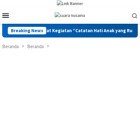
Loncat
ke
Menu
konten
Mobile
k Bangkit Lewat Kegiatan “Catatan Hati Anak yang Runtuh”
Breaking News
Beranda
Beranda