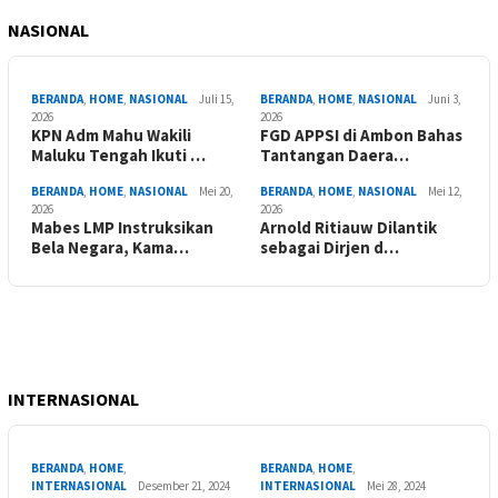
NASIONAL
BERANDA
,
HOME
,
NASIONAL
Juli 15,
BERANDA
,
HOME
,
NASIONAL
Juni 3,
2026
2026
KPN Adm Mahu Wakili
FGD APPSI di Ambon Bahas
Maluku Tengah Ikuti …
Tantangan Daera…
BERANDA
,
HOME
,
NASIONAL
Mei 20,
BERANDA
,
HOME
,
NASIONAL
Mei 12,
2026
2026
Mabes LMP Instruksikan
Arnold Ritiauw Dilantik
Bela Negara, Kama…
sebagai Dirjen d…
INTERNASIONAL
BERANDA
,
HOME
,
BERANDA
,
HOME
,
INTERNASIONAL
Desember 21, 2024
INTERNASIONAL
Mei 28, 2024