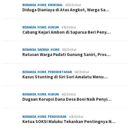
BERANDA
,
HOME
,
KRIMINAL
6010 Dilihat
Diduga Dianiaya di Atas Angkot, Warga Sa…
BERANDA
,
HOME
,
HUKUM
836 Dilihat
Cabang Kejari Ambon di Saparua Beri Peny…
BERANDA
,
DAERAH
,
HOME
692 Dilihat
Ratusan Warga Padati Gunung Saniri, Pros…
BERANDA
,
HOME
,
PEMERINTAHAN
643 Dilihat
Kasus Stunting di Siri Sori Amalatu Menu…
BERANDA
,
HOME
,
HUKUM
642 Dilihat
Dugaan Korupsi Dana Desa Booi Naik Penyi…
BERANDA
,
HOME
,
PENDIDIKAN
636 Dilihat
Ketua SOKSI Maluku Tekankan Pentingnya N…