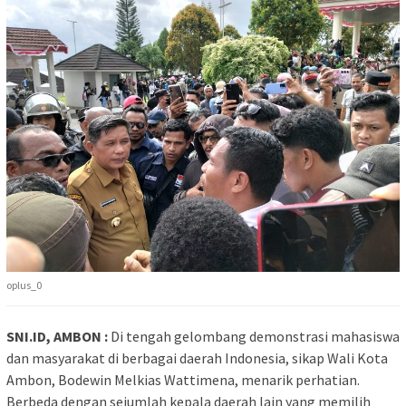
oplus_0
SNI.ID, AMBON :
Di tengah gelombang demonstrasi mahasiswa
dan masyarakat di berbagai daerah Indonesia, sikap Wali Kota
Ambon, Bodewin Melkias Wattimena, menarik perhatian.
Berbeda dengan sejumlah kepala daerah lain yang memilih