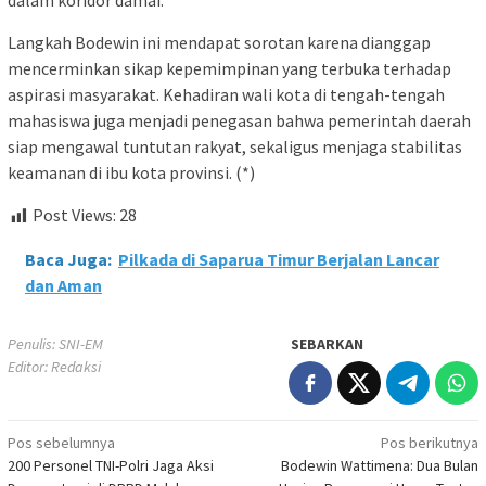
dalam koridor damai.
Langkah Bodewin ini mendapat sorotan karena dianggap
mencerminkan sikap kepemimpinan yang terbuka terhadap
aspirasi masyarakat. Kehadiran wali kota di tengah-tengah
mahasiswa juga menjadi penegasan bahwa pemerintah daerah
siap mengawal tuntutan rakyat, sekaligus menjaga stabilitas
keamanan di ibu kota provinsi. (*)
Post Views:
28
Baca Juga:
Pilkada di Saparua Timur Berjalan Lancar
dan Aman
Penulis: SNI-EM
SEBARKAN
Editor: Redaksi
Navigasi
Pos sebelumnya
Pos berikutnya
200 Personel TNI-Polri Jaga Aksi
Bodewin Wattimena: Dua Bulan
pos