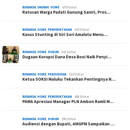
BERANDA
,
DAERAH
,
HOME
679 Dilihat
Ratusan Warga Padati Gunung Saniri, Pros…
BERANDA
,
HOME
,
PEMERINTAHAN
633 Dilihat
Kasus Stunting di Siri Sori Amalatu Menu…
BERANDA
,
HOME
,
HUKUM
631 Dilihat
Dugaan Korupsi Dana Desa Booi Naik Penyi…
BERANDA
,
HOME
,
PENDIDIKAN
623 Dilihat
Ketua SOKSI Maluku Tekankan Pentingnya N…
BERANDA
,
HOME
,
PEMERINTAHAN
608 Dilihat
PAMA Apresiasi Manager PLN Ambon Ramli M…
BERANDA
,
HOME
,
HUKUM
590 Dilihat
Audiensi dengan Bupati, AMGPM Sampaikan …