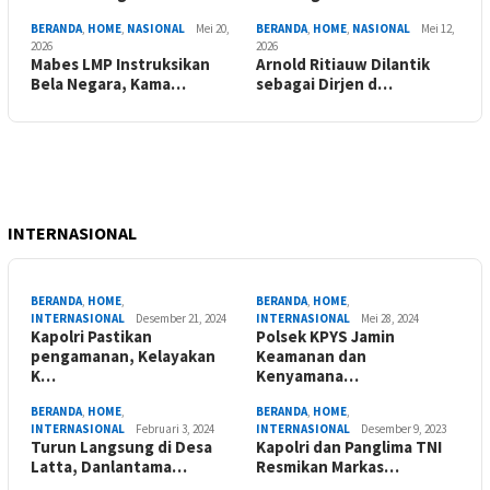
BERANDA
,
HOME
,
NASIONAL
Mei 20,
BERANDA
,
HOME
,
NASIONAL
Mei 12,
2026
2026
Mabes LMP Instruksikan
Arnold Ritiauw Dilantik
Bela Negara, Kama…
sebagai Dirjen d…
INTERNASIONAL
BERANDA
,
HOME
,
BERANDA
,
HOME
,
INTERNASIONAL
Desember 21, 2024
INTERNASIONAL
Mei 28, 2024
Kapolri Pastikan
Polsek KPYS Jamin
pengamanan, Kelayakan
Keamanan dan
K…
Kenyamana…
BERANDA
,
HOME
,
BERANDA
,
HOME
,
INTERNASIONAL
Februari 3, 2024
INTERNASIONAL
Desember 9, 2023
Turun Langsung di Desa
Kapolri dan Panglima TNI
Latta, Danlantama…
Resmikan Markas…