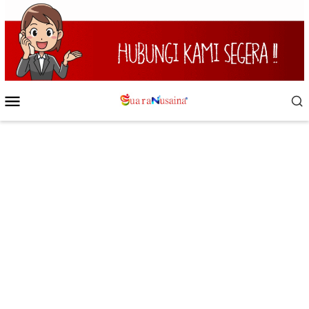
Loncat
ke
konten
Menu
Mobile