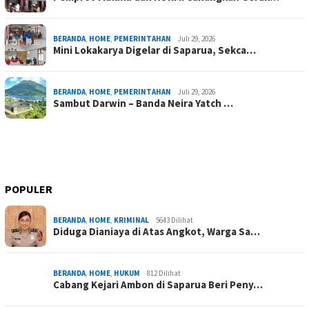
BERANDA
,
HOME
,
PEMERINTAHAN
Juli 29, 2026
Mini Lokakarya Digelar di Saparua, Sekca…
BERANDA
,
HOME
,
PEMERINTAHAN
Juli 29, 2026
Sambut Darwin – Banda Neira Yatch …
POPULER
BERANDA
,
HOME
,
KRIMINAL
5643 Dilihat
Diduga Dianiaya di Atas Angkot, Warga Sa…
BERANDA
,
HOME
,
HUKUM
812 Dilihat
Cabang Kejari Ambon di Saparua Beri Peny…