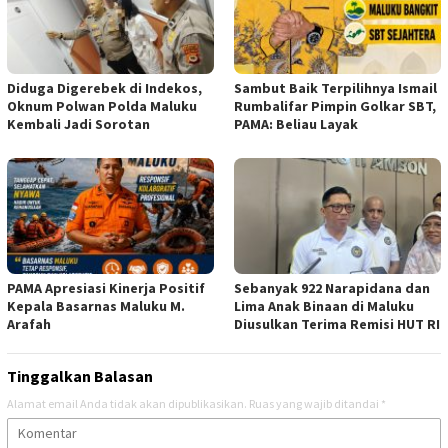
Diduga Digerebek di Indekos,
Sambut Baik Terpilihnya Ismail
Oknum Polwan Polda Maluku
Rumbalifar Pimpin Golkar SBT,
Kembali Jadi Sorotan
PAMA: Beliau Layak
PAMA Apresiasi Kinerja Positif
Sebanyak 922 Narapidana dan
Kepala Basarnas Maluku M.
Lima Anak Binaan di Maluku
Arafah
Diusulkan Terima Remisi HUT RI
Tinggalkan Balasan
Alamat email Anda tidak akan dipublikasikan.
Ruas yang wajib ditandai
*