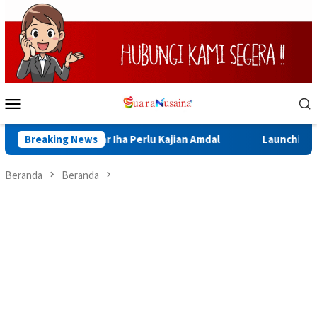
Loncat
ke
konten
Menu
Mobile
ng Sinabar Iha Perlu Kajian Amdal
Breaking News
Launching Muktamar VI
Beranda
Beranda