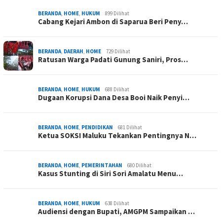
BERANDA
,
HOME
,
HUKUM
899 Dilihat
Cabang Kejari Ambon di Saparua Beri Peny…
BERANDA
,
DAERAH
,
HOME
729 Dilihat
Ratusan Warga Padati Gunung Saniri, Pros…
BERANDA
,
HOME
,
HUKUM
688 Dilihat
Dugaan Korupsi Dana Desa Booi Naik Penyi…
BERANDA
,
HOME
,
PENDIDIKAN
681 Dilihat
Ketua SOKSI Maluku Tekankan Pentingnya N…
BERANDA
,
HOME
,
PEMERINTAHAN
680 Dilihat
Kasus Stunting di Siri Sori Amalatu Menu…
BERANDA
,
HOME
,
HUKUM
638 Dilihat
Audiensi dengan Bupati, AMGPM Sampaikan …