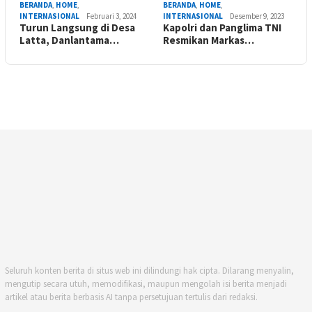
BERANDA
,
HOME
,
BERANDA
,
HOME
,
INTERNASIONAL
Februari 3, 2024
INTERNASIONAL
Desember 9, 2023
Turun Langsung di Desa
Kapolri dan Panglima TNI
Latta, Danlantama…
Resmikan Markas…
Seluruh konten berita di situs web ini dilindungi hak cipta. Dilarang menyalin,
mengutip secara utuh, memodifikasi, maupun mengolah isi berita menjadi
artikel atau berita berbasis AI tanpa persetujuan tertulis dari redaksi.