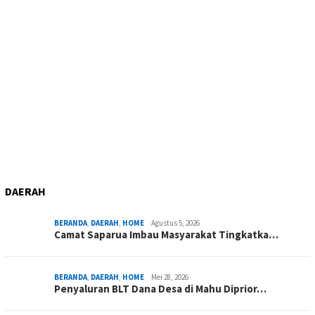
DAERAH
BERANDA
,
DAERAH
,
HOME
Agustus 5, 2026
Camat Saparua Imbau Masyarakat Tingkatka…
BERANDA
,
DAERAH
,
HOME
Mei 28, 2026
Penyaluran BLT Dana Desa di Mahu Diprior…