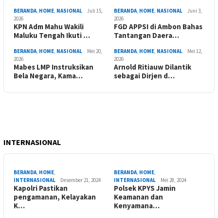
BERANDA
,
HOME
,
NASIONAL
Juli 15,
BERANDA
,
HOME
,
NASIONAL
Juni 3,
2026
2026
KPN Adm Mahu Wakili
FGD APPSI di Ambon Bahas
Maluku Tengah Ikuti …
Tantangan Daera…
BERANDA
,
HOME
,
NASIONAL
Mei 20,
BERANDA
,
HOME
,
NASIONAL
Mei 12,
2026
2026
Mabes LMP Instruksikan
Arnold Ritiauw Dilantik
Bela Negara, Kama…
sebagai Dirjen d…
INTERNASIONAL
BERANDA
,
HOME
,
BERANDA
,
HOME
,
INTERNASIONAL
Desember 21, 2024
INTERNASIONAL
Mei 28, 2024
Kapolri Pastikan
Polsek KPYS Jamin
pengamanan, Kelayakan
Keamanan dan
K…
Kenyamana…