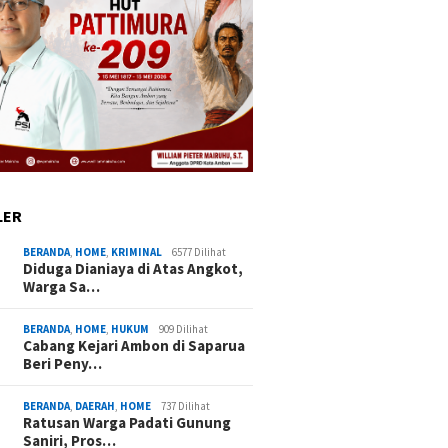
LER
BERANDA
,
HOME
,
KRIMINAL
6577 Dilihat
Diduga Dianiaya di Atas Angkot,
Warga Sa…
BERANDA
,
HOME
,
HUKUM
909 Dilihat
Cabang Kejari Ambon di Saparua
Beri Peny…
BERANDA
,
DAERAH
,
HOME
737 Dilihat
Ratusan Warga Padati Gunung
Saniri, Pros…