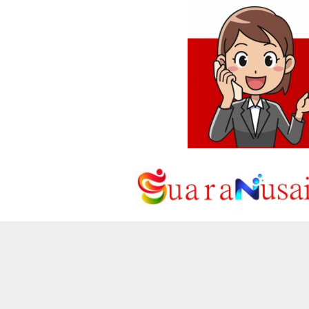
Loncat
ke
konten