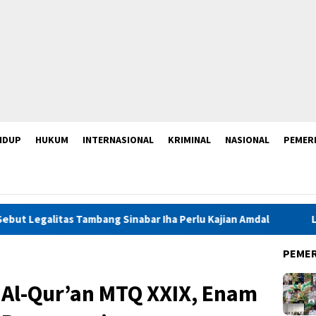
IDUP
HUKUM
INTERNASIONAL
KRIMINAL
NASIONAL
PEMER
bang Sinabar Iha Perlu Kajian Amdal
Launching Muktamar
PEME
h Al-Qur’an MTQ XXIX, Enam