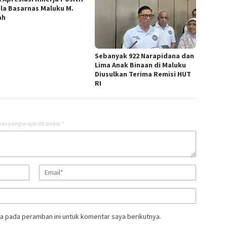
la Basarnas Maluku M.
ah
Sebanyak 922 Narapidana dan
Lima Anak Binaan di Maluku
Diusulkan Terima Remisi HUT
RI
as yang wajib ditandai
*
a pada peramban ini untuk komentar saya berikutnya.