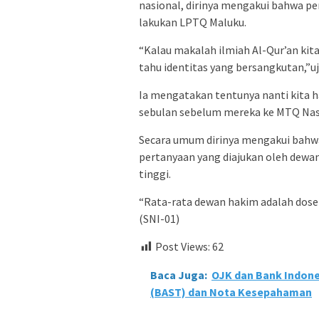
nasional, dirinya mengakui bahwa pe
lakukan LPTQ Maluku.
“Kalau makalah ilmiah Al-Qur’an kit
tahu identitas yang bersangkutan,”uj
Ia mengatakan tentunya nanti kita h
sebulan sebelum mereka ke MTQ Nas
Secara umum dirinya mengakui bahwa 
pertanyaan yang diajukan oleh dewan 
tinggi.
“Rata-rata dewan hakim adalah dosen,
(SNI-01)
Post Views:
62
Baca Juga:
OJK dan Bank Indon
(BAST) dan Nota Kesepahaman