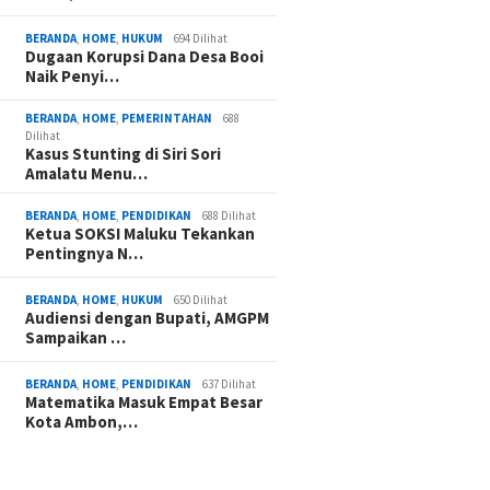
BERANDA
,
HOME
,
HUKUM
694 Dilihat
Dugaan Korupsi Dana Desa Booi
Naik Penyi…
BERANDA
,
HOME
,
PEMERINTAHAN
688
Dilihat
Kasus Stunting di Siri Sori
Amalatu Menu…
BERANDA
,
HOME
,
PENDIDIKAN
688 Dilihat
Ketua SOKSI Maluku Tekankan
Pentingnya N…
BERANDA
,
HOME
,
HUKUM
650 Dilihat
Audiensi dengan Bupati, AMGPM
Sampaikan …
BERANDA
,
HOME
,
PENDIDIKAN
637 Dilihat
Matematika Masuk Empat Besar
Kota Ambon,…