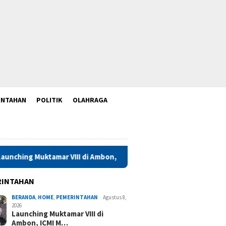
INTAHAN
POLITIK
OLAHRAGA
 VIII di Ambon, ICMI Maluku Perkuat Konsolidasi dan Kolaborasi
RINTAHAN
BERANDA
,
HOME
,
PEMERINTAHAN
Agustus 8,
2026
Launching Muktamar VIII di
Ambon, ICMI M…