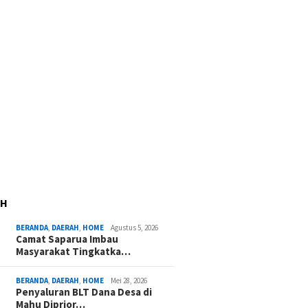
AH
BERANDA
,
DAERAH
,
HOME
Agustus 5, 2026
Camat Saparua Imbau
Masyarakat Tingkatka…
BERANDA
,
DAERAH
,
HOME
Mei 28, 2026
Penyaluran BLT Dana Desa di
Mahu Diprior…