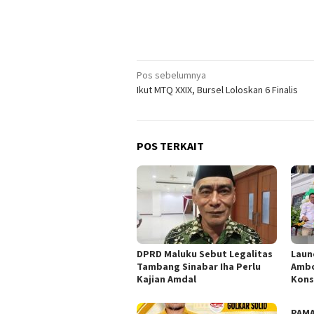
Navigasi
Pos sebelumnya
Ikut MTQ XXIX, Bursel Loloskan 6 Finalis
pos
POS TERKAIT
DPRD Maluku Sebut Legalitas
Laun
Tambang Sinabar Iha Perlu
Ambo
Kajian Amdal
Kons
PAMA