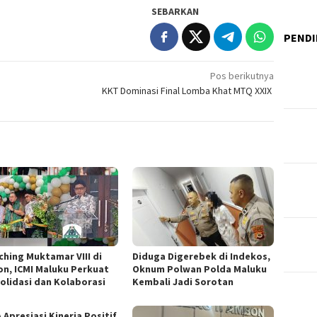
SEBARKAN
PENDI
Pos berikutnya
KKT Dominasi Final Lomba Khat MTQ XXIX
ching Muktamar VIII di
Diduga Digerebek di Indekos,
n, ICMI Maluku Perkuat
Oknum Polwan Polda Maluku
olidasi dan Kolaborasi
Kembali Jadi Sorotan
 Apresiasi Kinerja Positif