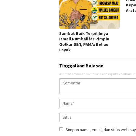
Kepa
Araf
Sambut Baik Terpilihnya
Ismail Rumbalifar Pimpin
Golkar SBT, PAMA: Beliau
Layak
Tinggalkan Balasan
Alamat email Anda tidak akan dipublikasikan.
Ru
Simpan nama, email, dan situs web say