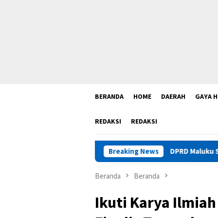
BERANDA
HOME
DAERAH
GAYA H
REDAKSI
REDAKSI
DPRD Maluku Sebut Legalitas Tam
Breaking News
Beranda
Beranda
Ikuti Karya Ilmia