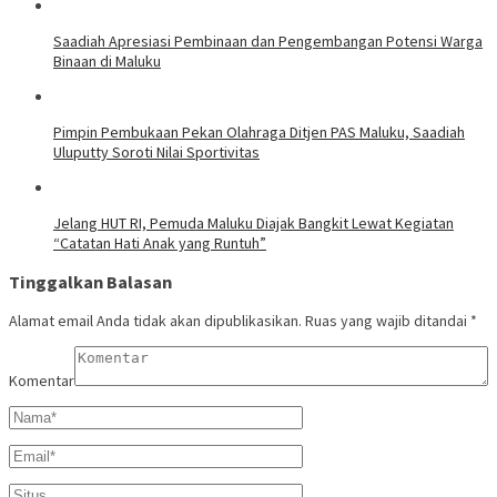
Saadiah Apresiasi Pembinaan dan Pengembangan Potensi Warga
Binaan di Maluku
Pimpin Pembukaan Pekan Olahraga Ditjen PAS Maluku, Saadiah
Uluputty Soroti Nilai Sportivitas
Jelang HUT RI, Pemuda Maluku Diajak Bangkit Lewat Kegiatan
“Catatan Hati Anak yang Runtuh”
Tinggalkan Balasan
Alamat email Anda tidak akan dipublikasikan.
Ruas yang wajib ditandai
*
Komentar