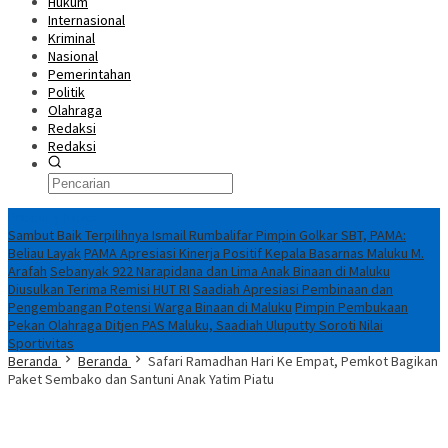
Hukum
Internasional
Kriminal
Nasional
Pemerintahan
Politik
Olahraga
Redaksi
Redaksi
Breaking News
Sambut Baik Terpilihnya Ismail Rumbalifar Pimpin Golkar SBT, PAMA:
Beliau Layak
PAMA Apresiasi Kinerja Positif Kepala Basarnas Maluku M.
Arafah
Sebanyak 922 Narapidana dan Lima Anak Binaan di Maluku
Diusulkan Terima Remisi HUT RI
Saadiah Apresiasi Pembinaan dan
Pengembangan Potensi Warga Binaan di Maluku
Pimpin Pembukaan
Pekan Olahraga Ditjen PAS Maluku, Saadiah Uluputty Soroti Nilai
Sportivitas
Beranda
Beranda
Safari Ramadhan Hari Ke Empat, Pemkot Bagikan
Paket Sembako dan Santuni Anak Yatim Piatu