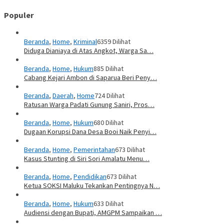
Populer
Beranda
,
Home
,
Kriminal
6359 Dilihat
Diduga Dianiaya di Atas Angkot, Warga Sa…
Beranda
,
Home
,
Hukum
885 Dilihat
Cabang Kejari Ambon di Saparua Beri Peny…
Beranda
,
Daerah
,
Home
724 Dilihat
Ratusan Warga Padati Gunung Saniri, Pros…
Beranda
,
Home
,
Hukum
680 Dilihat
Dugaan Korupsi Dana Desa Booi Naik Penyi…
Beranda
,
Home
,
Pemerintahan
673 Dilihat
Kasus Stunting di Siri Sori Amalatu Menu…
Beranda
,
Home
,
Pendidikan
673 Dilihat
Ketua SOKSI Maluku Tekankan Pentingnya N…
Beranda
,
Home
,
Hukum
633 Dilihat
Audiensi dengan Bupati, AMGPM Sampaikan …