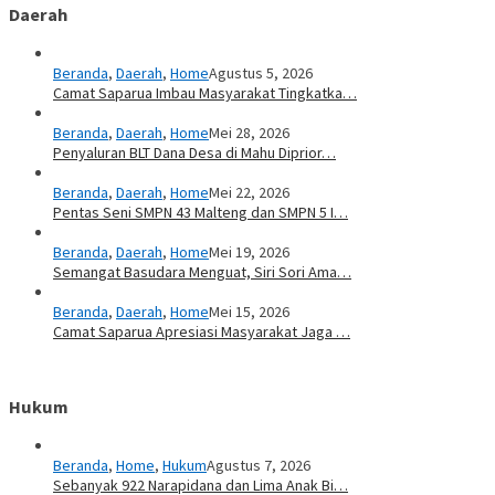
Daerah
Beranda
,
Daerah
,
Home
Agustus 5, 2026
Camat Saparua Imbau Masyarakat Tingkatka…
Beranda
,
Daerah
,
Home
Mei 28, 2026
Penyaluran BLT Dana Desa di Mahu Diprior…
Beranda
,
Daerah
,
Home
Mei 22, 2026
Pentas Seni SMPN 43 Malteng dan SMPN 5 I…
Beranda
,
Daerah
,
Home
Mei 19, 2026
Semangat Basudara Menguat, Siri Sori Ama…
Beranda
,
Daerah
,
Home
Mei 15, 2026
Camat Saparua Apresiasi Masyarakat Jaga …
Hukum
Beranda
,
Home
,
Hukum
Agustus 7, 2026
Sebanyak 922 Narapidana dan Lima Anak Bi…