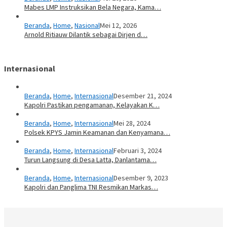
Mabes LMP Instruksikan Bela Negara, Kama…
Beranda
,
Home
,
Nasional
Mei 12, 2026
Arnold Ritiauw Dilantik sebagai Dirjen d…
Internasional
Beranda
,
Home
,
Internasional
Desember 21, 2024
Kapolri Pastikan pengamanan, Kelayakan K…
Beranda
,
Home
,
Internasional
Mei 28, 2024
Polsek KPYS Jamin Keamanan dan Kenyamana…
Beranda
,
Home
,
Internasional
Februari 3, 2024
Turun Langsung di Desa Latta, Danlantama…
Beranda
,
Home
,
Internasional
Desember 9, 2023
Kapolri dan Panglima TNI Resmikan Markas…