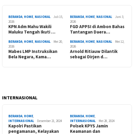
BERANDA
,
HOME
,
NASIONAL
Juli 15,
BERANDA
,
HOME
,
NASIONAL
Juni 3,
2026
2026
KPN Adm Mahu Wakili
FGD APPSI di Ambon Bahas
Maluku Tengah Ikuti …
Tantangan Daera…
BERANDA
,
HOME
,
NASIONAL
Mei 20,
BERANDA
,
HOME
,
NASIONAL
Mei 12,
2026
2026
Mabes LMP Instruksikan
Arnold Ritiauw Dilantik
Bela Negara, Kama…
sebagai Dirjen d…
INTERNASIONAL
BERANDA
,
HOME
,
BERANDA
,
HOME
,
INTERNASIONAL
Desember 21, 2024
INTERNASIONAL
Mei 28, 2024
Kapolri Pastikan
Polsek KPYS Jamin
pengamanan, Kelayakan
Keamanan dan