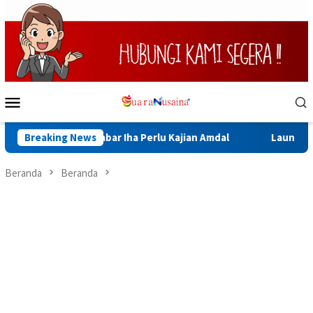
Loncat
ke
konten
Menu
Mobile
 Tambang Sinabar Iha Perlu Kajian Amdal
Breaking News
Launching Mukta
Beranda
Beranda