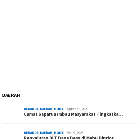
DAERAH
BERANDA
,
DAERAH
,
HOME
Agustus 5, 2026
Camat Saparua Imbau Masyarakat Tingkatka…
BERANDA
,
DAERAH
,
HOME
Mei 28, 2026
Penyaluran BLT Dana Desa di Mahu Diprior…