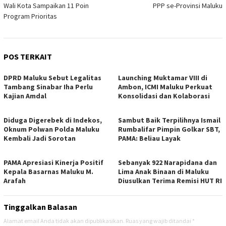
pos
Wali Kota Sampaikan 11 Poin
PPP se-Provinsi Maluku
Program Prioritas
POS TERKAIT
DPRD Maluku Sebut Legalitas
Launching Muktamar VIII di
Tambang Sinabar Iha Perlu
Ambon, ICMI Maluku Perkuat
Kajian Amdal
Konsolidasi dan Kolaborasi
Diduga Digerebek di Indekos,
Sambut Baik Terpilihnya Ismail
Oknum Polwan Polda Maluku
Rumbalifar Pimpin Golkar SBT,
Kembali Jadi Sorotan
PAMA: Beliau Layak
PAMA Apresiasi Kinerja Positif
Sebanyak 922 Narapidana dan
Kepala Basarnas Maluku M.
Lima Anak Binaan di Maluku
Arafah
Diusulkan Terima Remisi HUT RI
Tinggalkan Balasan
Alamat email Anda tidak akan dipublikasikan.
Ruas yang wajib ditandai
*