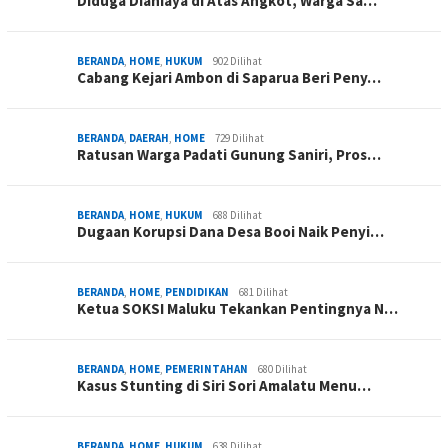
Diduga Dianiaya di Atas Angkot, Warga Sa…
BERANDA
,
HOME
,
HUKUM
902 Dilihat
Cabang Kejari Ambon di Saparua Beri Peny…
BERANDA
,
DAERAH
,
HOME
729 Dilihat
Ratusan Warga Padati Gunung Saniri, Pros…
BERANDA
,
HOME
,
HUKUM
688 Dilihat
Dugaan Korupsi Dana Desa Booi Naik Penyi…
BERANDA
,
HOME
,
PENDIDIKAN
681 Dilihat
Ketua SOKSI Maluku Tekankan Pentingnya N…
BERANDA
,
HOME
,
PEMERINTAHAN
680 Dilihat
Kasus Stunting di Siri Sori Amalatu Menu…
BERANDA
,
HOME
,
HUKUM
638 Dilihat