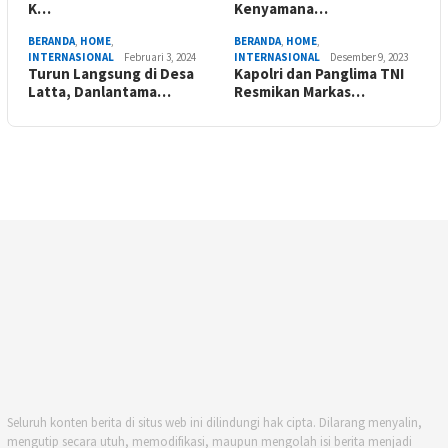
K…
Kenyamana…
BERANDA
,
HOME
,
BERANDA
,
HOME
,
INTERNASIONAL
Februari 3, 2024
INTERNASIONAL
Desember 9, 2023
Turun Langsung di Desa
Kapolri dan Panglima TNI
Latta, Danlantama…
Resmikan Markas…
Seluruh konten berita di situs web ini dilindungi hak cipta. Dilarang menyalin,
mengutip secara utuh, memodifikasi, maupun mengolah isi berita menjadi