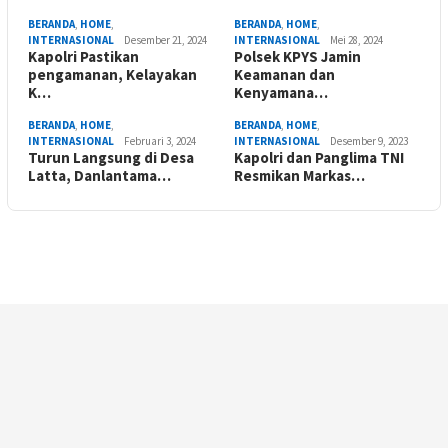
BERANDA
,
HOME
,
BERANDA
,
HOME
,
INTERNASIONAL
Desember 21, 2024
INTERNASIONAL
Mei 28, 2024
Kapolri Pastikan
Polsek KPYS Jamin
pengamanan, Kelayakan
Keamanan dan
K…
Kenyamana…
BERANDA
,
HOME
,
BERANDA
,
HOME
,
INTERNASIONAL
Februari 3, 2024
INTERNASIONAL
Desember 9, 2023
Turun Langsung di Desa
Kapolri dan Panglima TNI
Latta, Danlantama…
Resmikan Markas…