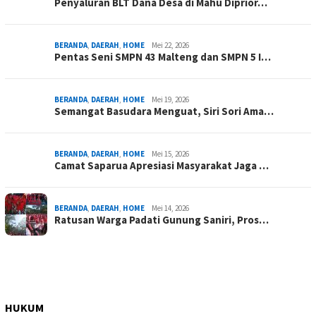
Penyaluran BLT Dana Desa di Mahu Diprior…
BERANDA
,
DAERAH
,
HOME
Mei 22, 2026
Pentas Seni SMPN 43 Malteng dan SMPN 5 I…
BERANDA
,
DAERAH
,
HOME
Mei 19, 2026
Semangat Basudara Menguat, Siri Sori Ama…
BERANDA
,
DAERAH
,
HOME
Mei 15, 2026
Camat Saparua Apresiasi Masyarakat Jaga …
BERANDA
,
DAERAH
,
HOME
Mei 14, 2026
Ratusan Warga Padati Gunung Saniri, Pros…
HUKUM