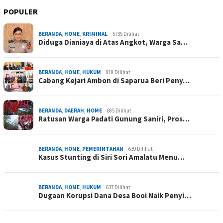
POPULER
BERANDA
,
HOME
,
KRIMINAL
5735 Dilihat
Diduga Dianiaya di Atas Angkot, Warga Sa…
BERANDA
,
HOME
,
HUKUM
818 Dilihat
Cabang Kejari Ambon di Saparua Beri Peny…
BERANDA
,
DAERAH
,
HOME
685 Dilihat
Ratusan Warga Padati Gunung Saniri, Pros…
BERANDA
,
HOME
,
PEMERINTAHAN
639 Dilihat
Kasus Stunting di Siri Sori Amalatu Menu…
BERANDA
,
HOME
,
HUKUM
637 Dilihat
Dugaan Korupsi Dana Desa Booi Naik Penyi…