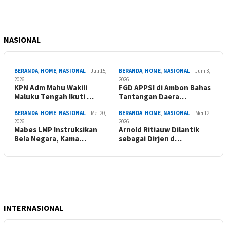
NASIONAL
BERANDA
,
HOME
,
NASIONAL
Juli 15,
BERANDA
,
HOME
,
NASIONAL
Juni 3,
2026
2026
KPN Adm Mahu Wakili
FGD APPSI di Ambon Bahas
Maluku Tengah Ikuti …
Tantangan Daera…
BERANDA
,
HOME
,
NASIONAL
Mei 20,
BERANDA
,
HOME
,
NASIONAL
Mei 12,
2026
2026
Mabes LMP Instruksikan
Arnold Ritiauw Dilantik
Bela Negara, Kama…
sebagai Dirjen d…
INTERNASIONAL