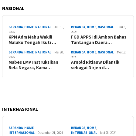
NASIONAL
BERANDA
,
HOME
,
NASIONAL
Juli 15,
BERANDA
,
HOME
,
NASIONAL
Juni 3,
2026
2026
KPN Adm Mahu Wakili
FGD APPSI di Ambon Bahas
Maluku Tengah Ikuti …
Tantangan Daera…
BERANDA
,
HOME
,
NASIONAL
Mei 20,
BERANDA
,
HOME
,
NASIONAL
Mei 12,
2026
2026
Mabes LMP Instruksikan
Arnold Ritiauw Dilantik
Bela Negara, Kama…
sebagai Dirjen d…
INTERNASIONAL
BERANDA
,
HOME
,
BERANDA
,
HOME
,
INTERNASIONAL
Desember 21, 2024
INTERNASIONAL
Mei 28, 2024