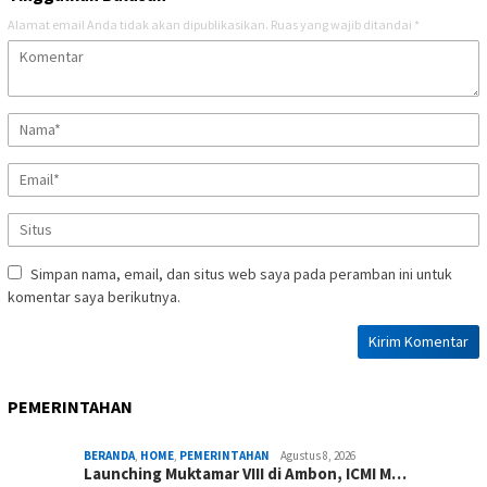
Alamat email Anda tidak akan dipublikasikan.
Ruas yang wajib ditandai
*
Simpan nama, email, dan situs web saya pada peramban ini untuk
komentar saya berikutnya.
PEMERINTAHAN
BERANDA
,
HOME
,
PEMERINTAHAN
Agustus 8, 2026
Launching Muktamar VIII di Ambon, ICMI M…