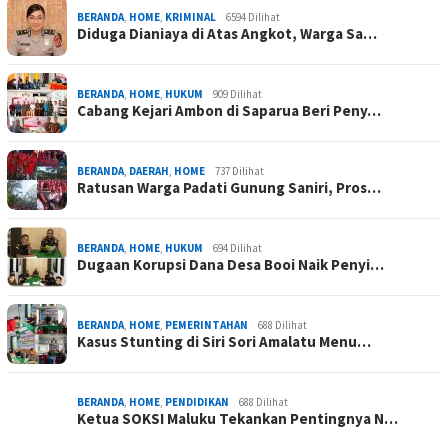
BERANDA
,
HOME
,
KRIMINAL
6594 Dilihat
Diduga Dianiaya di Atas Angkot, Warga Sa…
BERANDA
,
HOME
,
HUKUM
909 Dilihat
Cabang Kejari Ambon di Saparua Beri Peny…
BERANDA
,
DAERAH
,
HOME
737 Dilihat
Ratusan Warga Padati Gunung Saniri, Pros…
BERANDA
,
HOME
,
HUKUM
694 Dilihat
Dugaan Korupsi Dana Desa Booi Naik Penyi…
BERANDA
,
HOME
,
PEMERINTAHAN
688 Dilihat
Kasus Stunting di Siri Sori Amalatu Menu…
BERANDA
,
HOME
,
PENDIDIKAN
688 Dilihat
Ketua SOKSI Maluku Tekankan Pentingnya N…