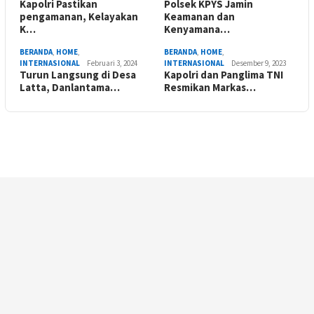
Kapolri Pastikan
Polsek KPYS Jamin
pengamanan, Kelayakan
Keamanan dan
K…
Kenyamana…
BERANDA
,
HOME
,
BERANDA
,
HOME
,
INTERNASIONAL
Februari 3, 2024
INTERNASIONAL
Desember 9, 2023
Turun Langsung di Desa
Kapolri dan Panglima TNI
Latta, Danlantama…
Resmikan Markas…