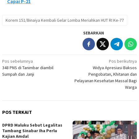
Capai P-21
Korem 151/Binaiya Kembali Gelar Lomba Meriahkan HUT RI Ke-77
SEBARKAN
Navigasi
Pos sebelumnya
Pos berikutnya
348 PNS di Tanimbar diambil
Widya Apresiasi Baksos
pos
Sumpah dan Janji
Pengobatan, Khitanan dan
Pelayanan Kesehatan Massal Bagi
Warga
POS TERKAIT
DPRD Maluku Sebut Legalitas
Tambang Sinabar Iha Perlu
Kajian Amdal