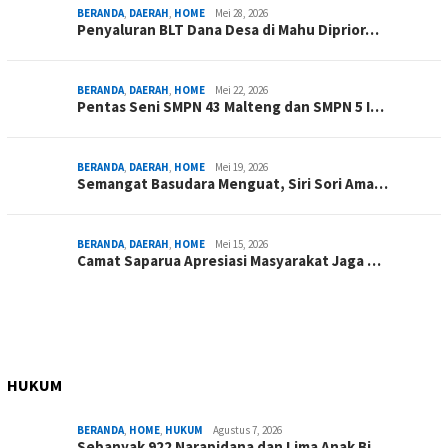
BERANDA
,
DAERAH
,
HOME
Mei 28, 2026
Penyaluran BLT Dana Desa di Mahu Diprior…
BERANDA
,
DAERAH
,
HOME
Mei 22, 2026
Pentas Seni SMPN 43 Malteng dan SMPN 5 I…
BERANDA
,
DAERAH
,
HOME
Mei 19, 2026
Semangat Basudara Menguat, Siri Sori Ama…
BERANDA
,
DAERAH
,
HOME
Mei 15, 2026
Camat Saparua Apresiasi Masyarakat Jaga …
HUKUM
BERANDA
,
HOME
,
HUKUM
Agustus 7, 2026
Sebanyak 922 Narapidana dan Lima Anak Bi…