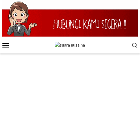
Loncat
ke
konten
Menu
Mobile