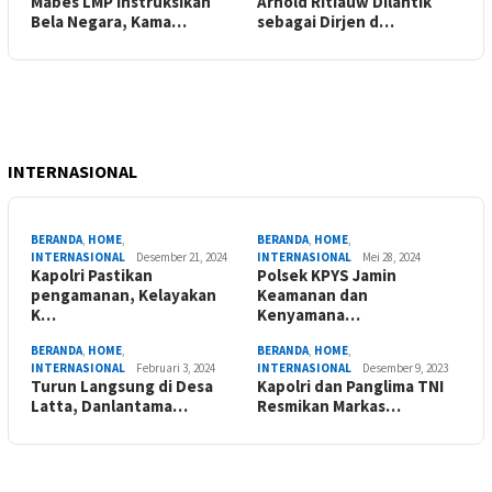
Mabes LMP Instruksikan
Arnold Ritiauw Dilantik
Bela Negara, Kama…
sebagai Dirjen d…
INTERNASIONAL
BERANDA
,
HOME
,
BERANDA
,
HOME
,
INTERNASIONAL
Desember 21, 2024
INTERNASIONAL
Mei 28, 2024
Kapolri Pastikan
Polsek KPYS Jamin
pengamanan, Kelayakan
Keamanan dan
K…
Kenyamana…
BERANDA
,
HOME
,
BERANDA
,
HOME
,
INTERNASIONAL
Februari 3, 2024
INTERNASIONAL
Desember 9, 2023
Turun Langsung di Desa
Kapolri dan Panglima TNI
Latta, Danlantama…
Resmikan Markas…