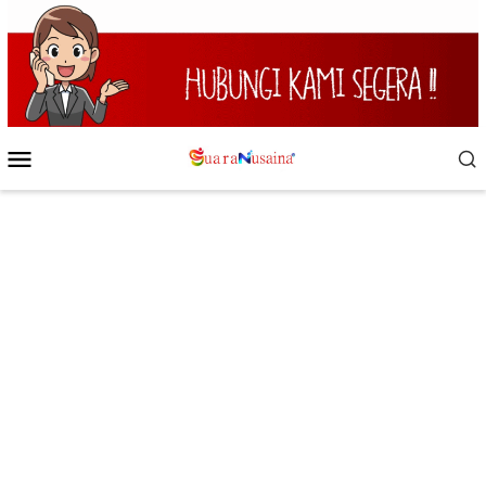
Loncat
ke
konten
Menu
Mobile