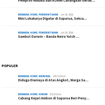
Pemprov Maluku dan KORMI Canangkan Gerak…
BERANDA
,
HOME
,
PEMERINTAHAN
Juli 29, 2026
Mini Lokakarya Digelar di Saparua, Sekca…
BERANDA
,
HOME
,
PEMERINTAHAN
Juli 29, 2026
Sambut Darwin – Banda Neira Yatch …
POPULER
BERANDA
,
HOME
,
KRIMINAL
5787 Dilihat
Diduga Dianiaya di Atas Angkot, Warga Sa…
BERANDA
,
HOME
,
HUKUM
822 Dilihat
Cabang Kejari Ambon di Saparua Beri Peny…