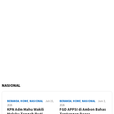
NASIONAL
BERANDA
,
HOME
,
NASIONAL
Juli 15,
BERANDA
,
HOME
,
NASIONAL
Juni 3,
2026
2026
KPN Adm Mahu Wakili
FGD APPSI di Ambon Bahas
Maluku Tengah Ikuti …
Tantangan Daera…