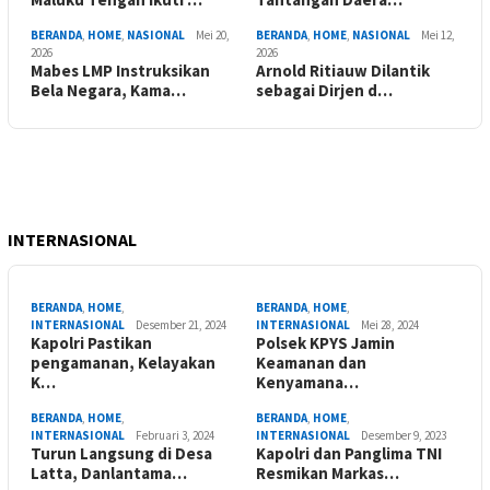
BERANDA
,
HOME
,
NASIONAL
Mei 20,
BERANDA
,
HOME
,
NASIONAL
Mei 12,
2026
2026
Mabes LMP Instruksikan
Arnold Ritiauw Dilantik
Bela Negara, Kama…
sebagai Dirjen d…
INTERNASIONAL
BERANDA
,
HOME
,
BERANDA
,
HOME
,
INTERNASIONAL
Desember 21, 2024
INTERNASIONAL
Mei 28, 2024
Kapolri Pastikan
Polsek KPYS Jamin
pengamanan, Kelayakan
Keamanan dan
K…
Kenyamana…
BERANDA
,
HOME
,
BERANDA
,
HOME
,
INTERNASIONAL
Februari 3, 2024
INTERNASIONAL
Desember 9, 2023
Turun Langsung di Desa
Kapolri dan Panglima TNI
Latta, Danlantama…
Resmikan Markas…