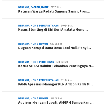
BERANDA
,
DAERAH
,
HOME
687 Dilihat
Ratusan Warga Padati Gunung Saniri, Pros…
BERANDA
,
HOME
,
PEMERINTAHAN
640 Dilihat
Kasus Stunting di Siri Sori Amalatu Menu…
BERANDA
,
HOME
,
HUKUM
640 Dilihat
Dugaan Korupsi Dana Desa Booi Naik Penyi…
BERANDA
,
HOME
,
PENDIDIKAN
631 Dilihat
Ketua SOKSI Maluku Tekankan Pentingnya N…
BERANDA
,
HOME
,
PEMERINTAHAN
611 Dilihat
PAMA Apresiasi Manager PLN Ambon Ramli M…
BERANDA
,
HOME
,
HUKUM
598 Dilihat
Audiensi dengan Bupati, AMGPM Sampaikan …