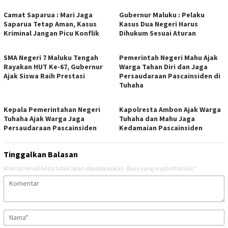
Camat Saparua : Mari Jaga
Gubernur Maluku : Pelaku
Saparua Tetap Aman, Kasus
Kasus Dua Negeri Harus
Kriminal Jangan Picu Konflik
Dihukum Sesuai Aturan
SMA Negeri 7 Maluku Tengah
Pemerintah Negeri Mahu Ajak
Rayakan HUT Ke-67, Gubernur
Warga Tahan Diri dan Jaga
Ajak Siswa Raih Prestasi
Persaudaraan Pascainsiden di
Tuhaha
Kepala Pemerintahan Negeri
Kapolresta Ambon Ajak Warga
Tuhaha Ajak Warga Jaga
Tuhaha dan Mahu Jaga
Persaudaraan Pascainsiden
Kedamaian Pascainsiden
Tinggalkan Balasan
Alamat email Anda tidak akan dipublikasikan.
Ruas yang wajib ditandai
*